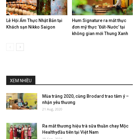
Lễ Hội Ẩm Thực Nhật Bản tại
Hum Signature ra mắt thực
Khách sạn Nikko Saigon
đơn mỹ thực ‘Đất-Nước’ tại
không gian mới Thung Xanh
XEM NHIỀU
Mùa trăng 2020, cùng Brodard trao tâm ý –
nhận yêu thương
21 Aug, 2020
Ra mắt thương hiệu trà sữa thuần chay Mộc
Healthyđầu tiên tại Việt Nam
18 Sep, 2024