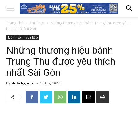
Trang chủ
Ẩm Thực
Những thương hiệu bánh Trung Thu được yêu
thích nhất Sài Gòn
Món ngon - Vua Bếp
Những thương hiệu bánh
Trung Thu được yêu thích
nhất Sài Gòn
By
dulichgiaitri
-
17 Aug, 2023