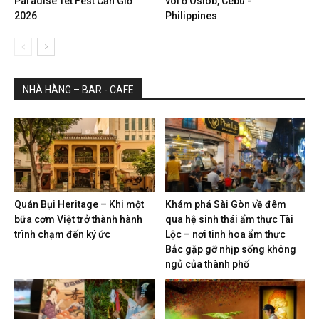
Paradise Tet Fest Cần Giờ
voi ở Oslob, Cebu -
2026
Philippines
NHÀ HÀNG – BAR - CAFE
Quán Bụi Heritage – Khi một
Khám phá Sài Gòn về đêm
bữa cơm Việt trở thành hành
qua hệ sinh thái ẩm thực Tài
trình chạm đến ký ức
Lộc – nơi tinh hoa ẩm thực
Bắc gặp gỡ nhịp sống không
ngủ của thành phố