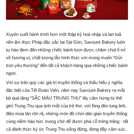
Xuyên suốt hành trình hơn một thập kỷ hoà nhập và lan toả
nền ẩm thực Pháp đặc sắc tại Sài Gòn, Savouré Bakery luôn
tự hào đem đến những chiếc bánh tươi được chăm chút tỉ mỉ
về hương vị, chất lượng lẫn hình thức với mong muốn “Gửi
trọn yêu thương” đến tất cả khách hàng qua những chiếc bánh
ngon.
Với sự trân quý các giá trị truyền thống và thấu hiểu ý nghĩa
đặc biệt của Tết Đoàn Viên, năm nay Savouré Bakery ra mắt
bộ quà tặng “SẮC MÀU TRUNG THU” lấy cảm hứng từ thế
giới Trung Thu qua ánh mắt của trẻ thơ, với lồng đèn lung linh,
điệu múa lân rộn rã, những món đồ chơi dân gian truyền thống
cùng niềm háo hức mong chờ để được phá cỗ trông trăng - tất
cả đánh thức ký ức Trung Thu sống động, đong đầy cảm xúc.