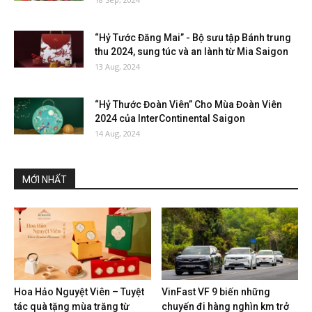
“Hỷ Tước Đăng Mai” - Bộ sưu tập Bánh trung
thu 2024, sung túc và an lành từ Mia Saigon
13 Aug, 2024
“Hỷ Thước Đoàn Viên” Cho Mùa Đoàn Viên
2024 của InterContinental Saigon
14 Aug, 2024
MỚI NHẤT
Hoa Hảo Nguyệt Viên – Tuyệt
VinFast VF 9 biến những
tác quà tặng mùa trăng từ
chuyến đi hàng nghìn km trở