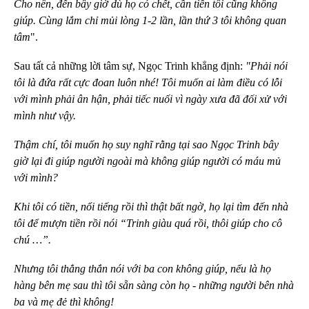
Cho nên, đến bây giờ dù họ có chết, cần tiền tôi cũng không
giúp. Cùng lắm chỉ mủi lòng 1-2 lần, lần thứ 3 tôi không quan
tâm
".
Sau tất cả những lời tâm sự, Ngọc Trinh khẳng định:
"Phải nói
tôi là đứa rất cực đoan luôn nhé! Tôi muốn ai làm điều có lỗi
với mình phải ân hận, phải tiếc nuối vì ngày xưa đã đối xử với
mình như vậy.
Thậm chí, tôi muốn họ suy nghĩ rằng tại sao Ngọc Trinh bây
giờ lại đi giúp người ngoài mà không giúp người có máu mủ
với mình?
Khi tôi có tiền, nổi tiếng rồi thì thật bất ngờ, họ lại tìm đến nhà
tôi để mượn tiền rồi nói “Trinh giàu quá rồi, thôi giúp cho cô
chú …”.
Nhưng tôi thẳng thắn nói với ba con không giúp, nếu là họ
hàng bên mẹ sau thì tôi sẵn sàng còn họ - những người bên nhà
ba và mẹ đẻ thì không!