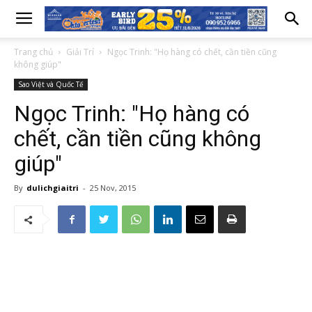
Trang chủ
Giải Trí
Ngọc Trinh: "Họ hàng có chết, cần tiền cũng
không giúp"
Sao Việt và Quốc Tế
Ngọc Trinh: "Họ hàng có
chết, cần tiền cũng không
giúp"
By
dulichgiaitri
-
25 Nov, 2015