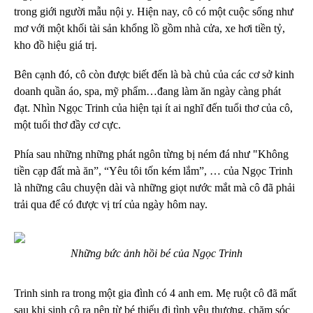
trong giới người mẫu nội y. Hiện nay, cô có một cuộc sống như
mơ với một khối tài sản khổng lồ gồm nhà cửa, xe hơi tiền tỷ,
kho đồ hiệu giá trị.
Bên cạnh đó, cô còn được biết đến là bà chủ của các cơ sở kinh
doanh quần áo, spa, mỹ phẩm…đang làm ăn ngày càng phát
đạt. Nhìn Ngọc Trinh của hiện tại ít ai nghĩ đến tuổi thơ của cô,
một tuổi thơ đầy cơ cực.
Phía sau những những phát ngôn từng bị ném đá như "Không
tiền cạp đất mà ăn”, “Yêu tôi tốn kém lắm”, … của Ngọc Trinh
là những câu chuyện dài và những giọt nước mắt mà cô đã phải
trải qua để có được vị trí của ngày hôm nay.
Những bức ảnh hồi bé của Ngọc Trinh
Trinh sinh ra trong một gia đình có 4 anh em. Mẹ ruột cô đã mất
sau khi sinh cô ra nên từ bé thiếu đi tình yêu thương, chăm sóc