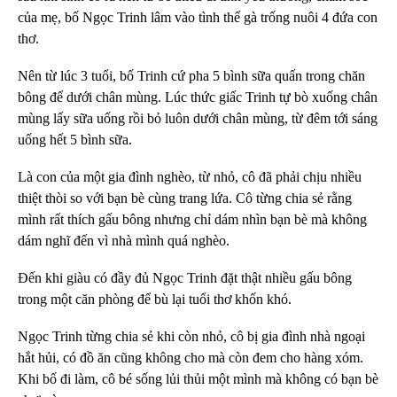
của mẹ, bố
Ngọc Trinh
lâm vào tình thế gà trống nuôi 4 đứa con
thơ.
Nên từ lúc 3 tuổi, bố Trinh cứ pha 5 bình sữa quấn trong chăn
bông để dưới chân mùng. Lúc thức giấc Trinh tự bò xuống chân
mùng lấy sữa uống rồi bỏ luôn dưới chân mùng, từ đêm tới sáng
uống hết 5 bình sữa.
Là con của một gia đình nghèo, từ nhỏ, cô đã phải chịu nhiều
thiệt thòi so với bạn bè cùng trang lứa. Cô từng chia sẻ rằng
mình rất thích gấu bông nhưng chỉ dám nhìn bạn bè mà không
dám nghĩ đến vì nhà mình quá nghèo.
Đến khi giàu có đầy đủ Ngọc Trinh đặt thật nhiều gấu bông
trong một căn phòng để bù lại tuổi thơ khốn khó.
Ngọc Trinh từng chia sẻ khi còn nhỏ, cô bị gia đình nhà ngoại
hắt hủi, có đồ ăn cũng không cho mà còn đem cho hàng xóm.
Khi bố đi làm, cô bé sống lủi thủi một mình mà không có bạn bè