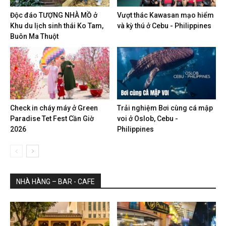
Độc đáo TƯỢNG NHÀ MỒ ở
Vượt thác Kawasan mạo hiểm
Khu du lịch sinh thái Ko Tam,
và kỳ thú ở Cebu - Philippines
Buôn Ma Thuột
Check in cháy máy ở Green
Trải nghiệm Bơi cùng cá mập
Paradise Tet Fest Cần Giờ
voi ở Oslob, Cebu -
2026
Philippines
NHÀ HÀNG – BAR - CAFE