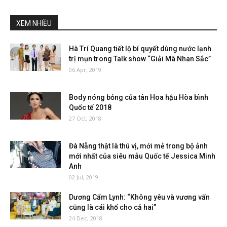
XEM NHIỀU
Hà Trí Quang tiết lộ bí quyết dùng nước lạnh
trị mụn trong Talk show “Giải Mã Nhan Sắc”
06 Apr, 2019
Body nóng bỏng của tân Hoa hậu Hòa bình
Quốc tế 2018
27 Oct, 2018
Đà Nẵng thật là thú vị, mới mẻ trong bộ ảnh
mới nhất của siêu mẫu Quốc tế Jessica Minh
Anh
02 Jul, 2019
Dương Cẩm Lynh: “Không yêu và vương vấn
cũng là cái khổ cho cả hai”
24 Dec, 2018