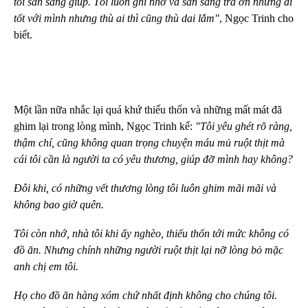
tôi sẵn sàng giúp. Tôi luôn ghi nhớ và sẵn sàng trả ơn những ai
tốt với mình nhưng thù ai thì cũng thù dai lắm"
, Ngọc Trinh cho
biết.
Một lần nữa nhắc lại quá khứ thiếu thốn và những mất mát đã
ghim lại trong lòng mình, Ngọc Trinh kể:
"Tôi yêu ghét rõ ràng,
thậm chí, cũng không quan trọng chuyện máu mủ ruột thịt mà
cái tôi cần là người ta có yêu thương, giúp đỡ mình hay không?
Đôi khi, có những vết thương lòng tôi luôn ghim mãi mãi và
không bao giờ quên.
Tôi còn nhớ, nhà tôi khi ấy nghèo, thiếu thốn tới mức không có
đồ ăn. Nhưng chính những người ruột thịt lại nỡ lòng bỏ mặc
anh chị em tôi.
Họ cho đồ ăn hàng xóm chứ nhất định không cho chúng tôi.