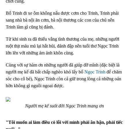
chơi cùng.
Bố Trinh đi xe ôm không nấu được cơm cho Trinh, Trinh phải
sang nhà bà nội ăn cơm, bà nội thương các con của chú nên
Trinh làm gì cũng bị đánh.
Từ khi sinh ra đã thiếu vắng tình thương của mẹ, những người
ruột thịt máu mủ lại hắt hủi, đánh đập nên tuổi thơ Ngọc Trinh
lớn lên với những ám ảnh khôn cùng.
Cùng với sự hàm ơn những người đã giúp đỡ mình (đặc biệt là
người mẹ kế đã bất chấp nghèo khó lấy bố
Ngọc Trinh
để chăm
sóc cho cô bé), Ngọc Trinh còn cả giữ trong lòng cả những oán
hờn không gì nguôi ngoai được.
Người mẹ kế suốt đời Ngọc Trinh mang ơn
"Tôi muốn ai làm điều có lỗi với mình phải ân hận, phải tiếc