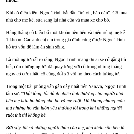
nuối..."
Khi có điều kiện, Ngọc Trinh bắt đầu "trả ơn, báo oán". Cô mua
nhà cho mẹ kế, sửa sang lại nhà cửa và mua xe cho bố.
Hàng tháng cô biếu bố một khoản tiền tiêu và biếu riêng mẹ kế
1 khoản. Các anh chị em trong gia đình cũng được Ngọc Trinh
hỗ trợ vốn để làm ăn sinh sống.
Là một người rất rõ ràng, Ngọc Trinh mang ơn ai sẽ cố gắng trả
hết, còn những người đã quay lưng với cô trong những tháng
ngày cơ cực nhất, cô cũng đối xử với họ theo cách tương tự.
Trong một bài phỏng vấn gần đây nhất trên Yan.vn, Ngọc Trinh
tâm sự: "
Thật lòng, tôi dành nhiều tình thương cho người nhà
bên mẹ hơn họ hàng nhà ba và mẹ ruột. Dù không chung máu
mủ nhưng họ vẫn luôn yêu thương tôi trong khi những người
ruột thịt thì không hề.
Bởi vậy, tất cả những người thân của mẹ, khó khăn cần tiền là