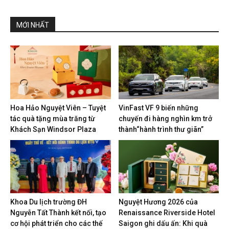
MỚI NHẤT
Hoa Hảo Nguyệt Viên – Tuyệt
VinFast VF 9 biến những
tác quà tặng mùa trăng từ
chuyến đi hàng nghìn km trở
Khách Sạn Windsor Plaza
thành“hành trình thư giãn”
Khoa Du lịch trường ĐH
Nguyệt Hương 2026 của
Nguyễn Tất Thành kết nối, tạo
Renaissance Riverside Hotel
cơ hội phát triển cho các thế
Saigon ghi dấu ấn: Khi quà