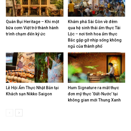
Quán Bụi Heritage – Khi một
Khám phá Sài Gòn về đêm
bữa cơm Việt trở thành hành
qua hệ sinh thái ẩm thực Tài
trình chạm đến ký ức
Lộc – nơi tinh hoa ẩm thực
Bắc gặp gỡ nhịp sống không
ngủ của thành phố
Lễ Hội Ẩm Thực Nhật Bản tại
Hum Signature ra mắt thực
Khách sạn Nikko Saigon
đơn mỹ thực ‘Đất-Nước’ tại
không gian mới Thung Xanh