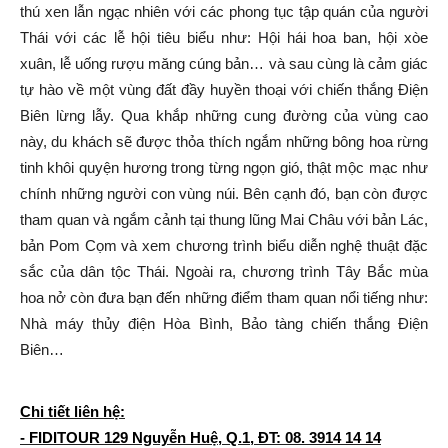
thú xen lẫn ngạc nhiên với các phong tục tập quán của người
Thái với các lễ hội tiêu biểu như: Hội hái hoa ban, hội xòe
xuân, lễ uống rượu măng cúng bản… và sau cùng là cảm giác
tự hào về một vùng đất đầy huyền thoại với chiến thắng Điện
Biên lừng lẫy. Qua khắp những cung đường của vùng cao
này, du khách sẽ được thỏa thích ngắm những bông hoa rừng
tinh khôi quyện hương trong từng ngọn gió, thật mộc mạc như
chính những người con vùng núi. Bên cạnh đó, bạn còn được
tham quan và ngắm cảnh tại thung lũng Mai Châu với bản Lác,
bản Pom Cọm và xem chương trình biểu diễn nghệ thuật đặc
sắc của dân tộc Thái. Ngoài ra, chương trình Tây Bắc mùa
hoa nở còn đưa bạn đến những điểm tham quan nổi tiếng như:
Nhà máy thủy điện Hòa Bình, Bảo tàng chiến thắng Điện
Biên…
Chi tiết liên hệ:
- FIDITOUR 129 Nguyễn Huệ, Q.1, ĐT: 08. 3914 14 14