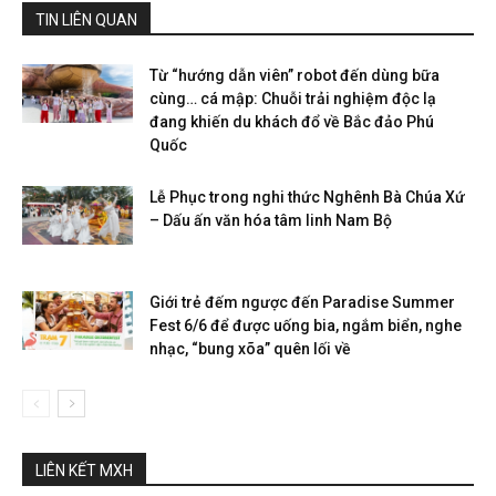
TIN LIÊN QUAN
Từ “hướng dẫn viên” robot đến dùng bữa
cùng… cá mập: Chuỗi trải nghiệm độc lạ
đang khiến du khách đổ về Bắc đảo Phú
Quốc
Lễ Phục trong nghi thức Nghênh Bà Chúa Xứ
– Dấu ấn văn hóa tâm linh Nam Bộ
Giới trẻ đếm ngược đến Paradise Summer
Fest 6/6 để được uống bia, ngắm biển, nghe
nhạc, “bung xõa” quên lối về
LIÊN KẾT MXH