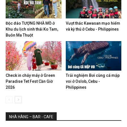
Độc đáo TƯỢNG NHÀ MỒ ở
Vượt thác Kawasan mạo hiểm
Khu du lịch sinh thái Ko Tam,
và kỳ thú ở Cebu - Philippines
Buôn Ma Thuột
Check in cháy máy ở Green
Trải nghiệm Bơi cùng cá mập
Paradise Tet Fest Cần Giờ
voi ở Oslob, Cebu -
2026
Philippines
NHÀ HÀNG – BAR - CAFE