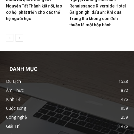
Nguyễn Tất Thành kết nối, tạo
Renaissance Riverside Hotel
cơ hội phát triển cho các thế
Saigon ghi dấu ấn: Khi quà
hệ người học
Trung thu không còn đơn
thuần là một hộp bánh
DANH MỤC
Du Lịch
1528
Ẩm Thực
872
Kinh Tế
475
Cuộc sống
959
Công nghệ
259
Giải Trí
1476