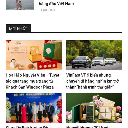
hàng đầu Việt Nam
31 Jul, 2024
MỚI NHẤT
Hoa Hảo Nguyệt Viên – Tuyệt
VinFast VF 9 biến những
tác quà tặng mùa trăng từ
chuyến đi hàng nghìn km trở
Khách Sạn Windsor Plaza
thành“hành trình thư giãn”
Khoa Du lịch trường ĐH
Nguyệt Hương 2026 của