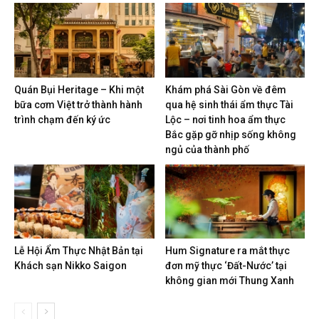
Quán Bụi Heritage – Khi một
Khám phá Sài Gòn về đêm
bữa cơm Việt trở thành hành
qua hệ sinh thái ẩm thực Tài
trình chạm đến ký ức
Lộc – nơi tinh hoa ẩm thực
Bắc gặp gỡ nhịp sống không
ngủ của thành phố
Lễ Hội Ẩm Thực Nhật Bản tại
Hum Signature ra mắt thực
Khách sạn Nikko Saigon
đơn mỹ thực ‘Đất-Nước’ tại
không gian mới Thung Xanh