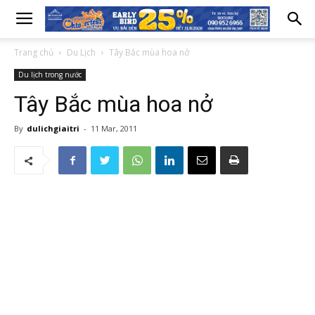
Trang chủ
Du Lịch
Tây Bắc mùa hoa nở
Du lịch trong nước
Tây Bắc mùa hoa nở
By
dulichgiaitri
-
11 Mar, 2011