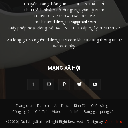
Chuyên trang thông tin DU LỊCH & GIẢI TRÍ
Chịu trách nhiệm nội dung: Nguyễn Kỳ Nam
ĐT: 0909 17 77 99 – 0949 789 796
Email:
namdulichgiaitri@gmail.com
Giấy phép hoạt động: Số 04/GP-STTTT cấp ngày 20/01/2022
Vui lòng ghi rõ nguồn dulichgiaitri.com khi sử dụng thông tin từ
website này
MẠNG XÃ HỘI
Trang chủ
Du Lịch
Ẩm Thực
Kinh Tế
Cuộc sống
Công nghệ
Giải Trí
Video
Liên hệ
Bảng giá quảng cáo
© 2020| Du lịch giải trí | All right Right Reserved | Design by:
Vinatechco