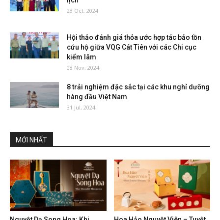
lịch
28 Oct, 2024
Hội thảo đánh giá thỏa ước hợp tác bảo tồn
cứu hộ giữa VQG Cát Tiên với các Chi cục
kiểm lâm
08 Nov, 2024
8 trải nghiệm đặc sắc tại các khu nghỉ dưỡng
hàng đầu Việt Nam
31 Jul, 2024
MỚI NHẤT
Nguyệt Dạ Song Hoa: Khi
Hoa Hảo Nguyệt Viên – Tuyệt