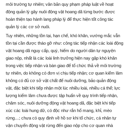
môi trường tự nhiên; văn bản quy phạm pháp luật về hoạt
động quản lý gây nuôi động vật hoang dã từng bước được
hoàn thiện tạo hành lang pháp lý để thực hiện tốt công tác
quản lý các cơ sở nuôi.
Tuy nhiên, những tồn tại, hạn chế, khó khăn, vướng mắc vẫn
tồn tại cần được tháo gỡ như: công tác tiếp nhận các loài động
vật hoang dã nguy cấp, quý, hiếm do người dân tự nguyện
giao nộp, nhất là các loài linh trưởng hiện nay gặp khó khăn
trong việc tiếp nhận và bàn giao để tổ chức thả về môi trường
tự nhiên, do không có đơn vị chịu tiếp nhận; cơ quan kiểm lâm
không có đủ cơ sở vật chất để nuôi dưỡng, bảo quản động
vật, đặc biệt khi tiếp nhận một lúc nhiều loài, nhiều cá thể; lực
lượng kiểm lâm chưa được tập huấn về quy trình tiếp nhận,
chăm sóc, nuôi dưỡng động vật hoang dã, đặc biệt khi tiếp
xúc các loài hung dữ, có độc như rắn hổ mang, khỉ, mèo
rừng…; chưa có quy định về hồ sơ khi tổ chức, cá nhân tự
vận chuyển động vật rừng đến giao nộp cho cơ quan nhà