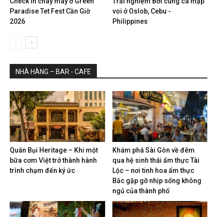
Check in cháy máy ở Green
Trải nghiệm Bơi cùng cá mập
Paradise Tet Fest Cần Giờ
voi ở Oslob, Cebu -
2026
Philippines
NHÀ HÀNG – BAR - CAFE
Quán Bụi Heritage – Khi một
Khám phá Sài Gòn về đêm
bữa cơm Việt trở thành hành
qua hệ sinh thái ẩm thực Tài
trình chạm đến ký ức
Lộc – nơi tinh hoa ẩm thực
Bắc gặp gỡ nhịp sống không
ngủ của thành phố