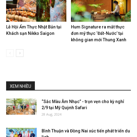
Lễ Hội Ẩm Thực Nhật Bản tại
Hum Signature ra mắt thực
Khách sạn Nikko Saigon
đơn mỹ thực ‘Đất-Nước’ tại
không gian mới Thung Xanh
XEM NHIỀU
“Sắc Màu Âm Nhạc” - trọn vẹn cho kỳ nghỉ
2/9 tại Mỹ Quỳnh Safari
28 Aug, 2024
Bình Thuận và Đồng Nai xúc tiến phát triển du