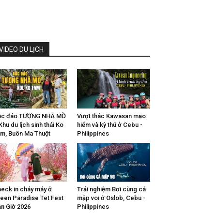
VIDEO DU LỊCH
ộc đáo TƯỢNG NHÀ MỒ
Vượt thác Kawasan mạo
Khu du lịch sinh thái Ko
hiểm và kỳ thú ở Cebu -
m, Buôn Ma Thuột
Philippines
eck in cháy máy ở
Trải nghiệm Bơi cùng cá
een Paradise Tet Fest
mập voi ở Oslob, Cebu -
n Giờ 2026
Philippines