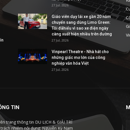
Ki
27 Jul, 2026
C
Giáo viên dạy lái xe gần 20 năm
C
chuyển sang dùng Limo Green:
Gi
Tôi đãhiểu vì sao xe điện ngày
càng xuất hiện nhiều trên đường
V
ến
27 Jul, 2026
Vinpearl Theatre - Nhà hát cho
những giấc mơ lớn của công
nghiệp văn hóa Việt
27 Jul, 2026
ÔNG TIN
M
ên trang thông tin DU LỊCH & GIẢI TRÍ
 trách nhiệm nội dung: Nguyễn Kỳ Nam