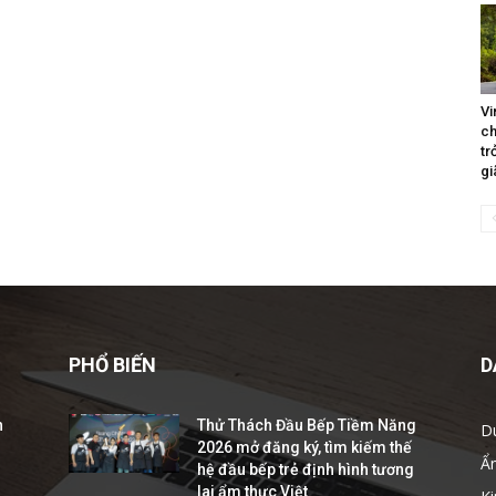
Vi
ch
tr
gi
PHỔ BIẾN
D
h
Thử Thách Đầu Bếp Tiềm Năng
D
2026 mở đăng ký, tìm kiếm thế
Ẩ
hệ đầu bếp trẻ định hình tương
lai ẩm thực Việt