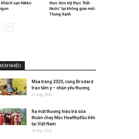
i Khách sạn Nikko
thực đơn mỹ thực ‘Đất-
igon
Nước’ tại không gian mới
Thung Xanh
XEM NHIỀU
Mùa trăng 2020, cùng Brodard
trao tâm ý – nhận yêu thương
21 Aug, 2020
Ra mắt thương hiệu trà sữa
thuần chay Mộc Healthyđầu tiên
tại Việt Nam
18 Sep, 2024