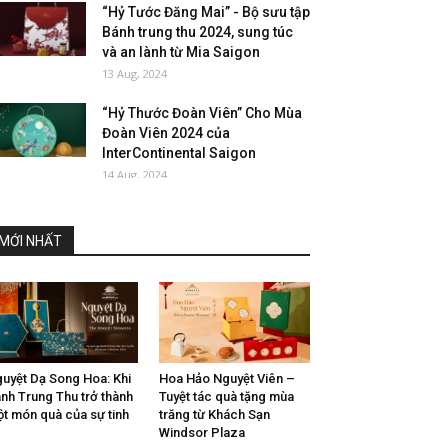
“Hỷ Tước Đăng Mai” - Bộ sưu tập
Bánh trung thu 2024, sung túc
và an lành từ Mia Saigon
13 Aug, 2024
“Hỷ Thước Đoàn Viên” Cho Mùa
Đoàn Viên 2024 của
InterContinental Saigon
14 Aug, 2024
MỚI NHẤT
uyệt Dạ Song Hoa: Khi
Hoa Hảo Nguyệt Viên –
nh Trung Thu trở thành
Tuyệt tác quà tặng mùa
t món quà của sự tinh
trăng từ Khách Sạn
Windsor Plaza