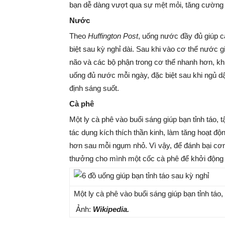
bạn dễ dàng vượt qua sự mệt mỏi, tăng cường t
Nước
Theo
Huffington Post
, uống nước đầy đủ giúp cả
biệt sau kỳ nghỉ dài. Sau khi vào cơ thể nước 
não và các bộ phận trong cơ thể nhanh hơn, khi
uống đủ nước mỗi ngày, đặc biệt sau khi ngủ dậ
định sáng suốt.
Cà phê
Một ly cà phê vào buổi sáng giúp bạn tỉnh táo, t
tác dụng kích thích thần kinh, làm tăng hoạt độ
hơn sau mỗi ngụm nhỏ. Vì vậy, để đánh bại cơn
thưởng cho mình một cốc cà phê để khởi động 
Một ly cà phê vào buổi sáng giúp bạn tỉnh táo,
Ảnh:
Wikipedia.