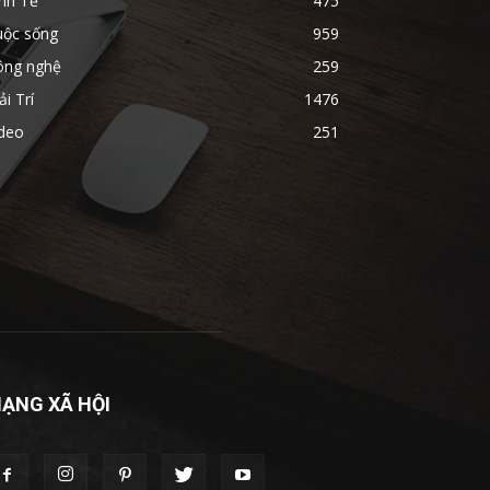
nh Tế
475
uộc sống
959
ông nghệ
259
ải Trí
1476
ideo
251
ẠNG XÃ HỘI