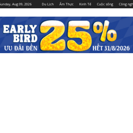
Sunday, Aug 09, 2026
Du Lịch
Ẩm Thực
Kinh Tế
Cuộc sống
Công ng
Dulichgiaitri