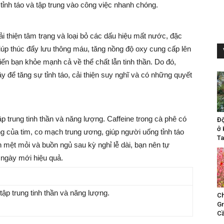
ỉnh táo và tập trung vào công việc nhanh chóng.
i thiện tâm trạng và loại bỏ các dấu hiệu mất nước, đặc
giúp thúc đẩy lưu thông máu, tăng nồng độ oxy cung cấp lên
ến bạn khỏe mạnh cả về thể chất lẫn tinh thần. Do đó,
y để tăng sự tỉnh táo, cải thiện suy nghĩ và có những quyết
ập trung tinh thần và năng lượng. Caffeine trong cà phê có
Đ
ở 
ng của tim, co mạch trung ương, giúp người uống tỉnh táo
Ta
 mệt mỏi và buồn ngủ sau kỳ nghỉ lễ dài, bạn nên tự
ngày mới hiệu quả.
 tập trung tinh thần và năng lượng.
Ch
Gr
Cầ