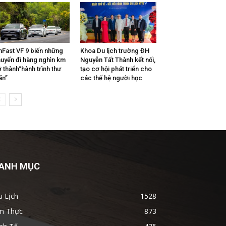
nFast VF 9 biến những
Khoa Du lịch trường ĐH
uyến đi hàng nghìn km
Nguyễn Tất Thành kết nối,
ở thành“hành trình thư
tạo cơ hội phát triển cho
ãn”
các thế hệ người học
ANH MỤC
u Lịch
1528
m Thực
873