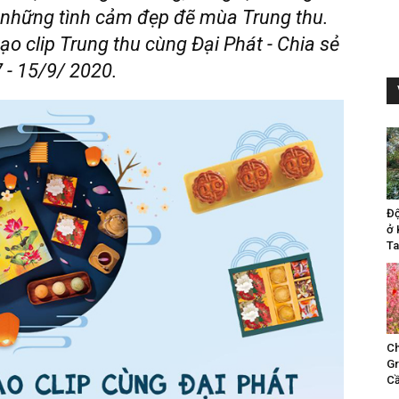
a những tình cảm đẹp đẽ mùa Trung thu.
ạo clip Trung thu cùng Đại Phát - Chia sẻ
7 - 15/9/ 2020.
Đ
ở 
Ta
Ch
Gr
Cầ