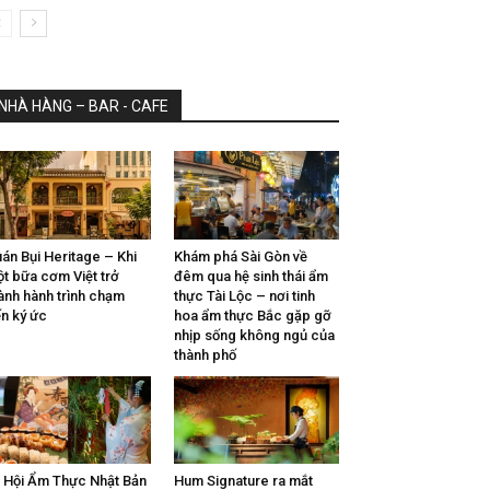
NHÀ HÀNG – BAR - CAFE
án Bụi Heritage – Khi
Khám phá Sài Gòn về
t bữa cơm Việt trở
đêm qua hệ sinh thái ẩm
ành hành trình chạm
thực Tài Lộc – nơi tinh
n ký ức
hoa ẩm thực Bắc gặp gỡ
nhịp sống không ngủ của
thành phố
 Hội Ẩm Thực Nhật Bản
Hum Signature ra mắt