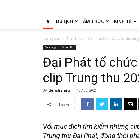
DU LỊCH
ẨM THỰC
KINH TẾ
Trang chủ
Ẩm Thực
Đại Phát tổ chức cuộc thi sán
Món ngon - Vua Bếp
Đại Phát tổ chức
clip Trung thu 2
By
dulichgiaitri
-
15 Aug, 2020
Share
Với mục đích tìm kiếm những cli
Trung thu Đại Phát, đồng thời ph