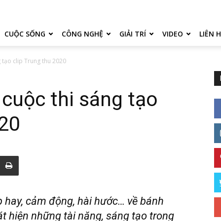
CUỘC SỐNG
CÔNG NGHỆ
GIẢI TRÍ
VIDEO
LIÊN 
g tạo clip Trung thu 2020
 cuộc thi sáng tạo
020
p hay, cảm động, hài hước… về bánh
át hiện những tài năng, sáng tạo trong