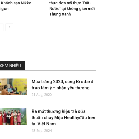
i Khách sạn Nikko
thực đơn mỹ thực ‘Đất-
igon
Nước’ tại không gian mới
Thung Xanh
XEM NHIỀU
Mùa trăng 2020, cùng Brodard
trao tâm ý – nhận yêu thương
21 Aug, 2020
Ra mắt thương hiệu trà sữa
thuần chay Mộc Healthyđầu tiên
tại Việt Nam
18 Sep, 2024