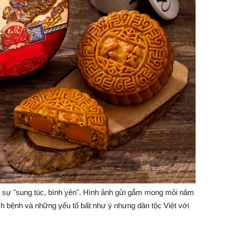
 sự "sung túc, bình yên". Hình ảnh gửi gắm mong mỏi năm
ch bệnh và những yếu tố bất như ý nhưng dân tộc Việt với