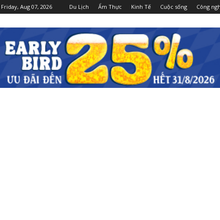
Friday, Aug 07, 2026
Du Lịch
Ẩm Thực
Kinh Tế
Cuộc sống
Công ng
Dulichgiaitri