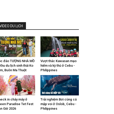
VIDEO DU LỊCH
ộc đáo TƯỢNG NHÀ MỒ
Vượt thác Kawasan mạo
Khu du lịch sinh thái Ko
hiểm và kỳ thú ở Cebu -
m, Buôn Ma Thuột
Philippines
eck in cháy máy ở
Trải nghiệm Bơi cùng cá
een Paradise Tet Fest
mập voi ở Oslob, Cebu -
n Giờ 2026
Philippines