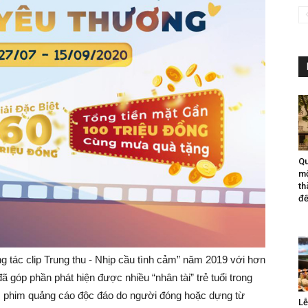
Qu
mộ
th
đế
ng tác clip Trung thu - Nhịp cầu tình cảm” năm 2019 với hơn
ã góp phần phát hiện được nhiều “nhân tài” trẻ tuổi trong
m phim quảng cáo độc đáo do người đóng hoặc dựng từ
Lễ