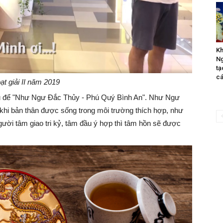
Kh
Ng
tạ
cá
oạt giải II năm 2019
chủ để "Như Ngư Đắc Thủy - Phú Quý Bình An". Như Ngư
khi bản thân được sống trong môi trường thích hợp, như
ười tâm giao tri kỷ, tâm đầu ý hợp thì tâm hồn sẽ được