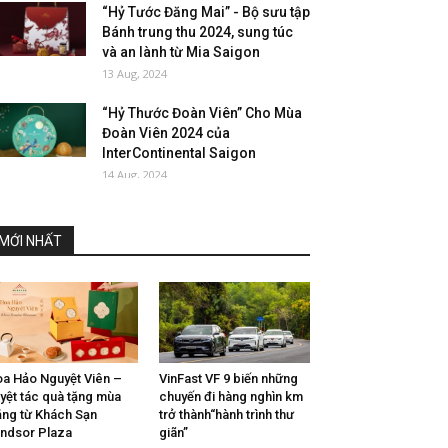
“Hỷ Tước Đăng Mai” - Bộ sưu tập
Bánh trung thu 2024, sung túc
và an lành từ Mia Saigon
13 Aug, 2024
“Hỷ Thước Đoàn Viên” Cho Mùa
Đoàn Viên 2024 của
InterContinental Saigon
14 Aug, 2024
MỚI NHẤT
a Hảo Nguyệt Viên –
VinFast VF 9 biến những
yệt tác quà tặng mùa
chuyến đi hàng nghìn km
ăng từ Khách Sạn
trở thành“hành trình thư
ndsor Plaza
giãn”