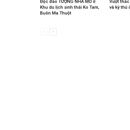
Độc đáo TƯỢNG NHÀ MỒ ở
Vượt thá
Khu du lịch sinh thái Ko Tam,
và kỳ thú 
Buôn Ma Thuột