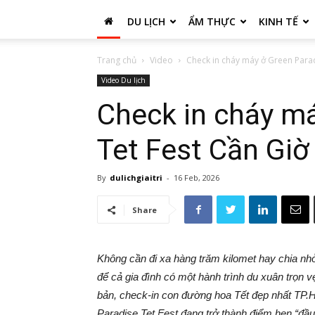
DU LỊCH
ẨM THỰC
KINH TẾ
Trang chủ
Video
Check in cháy máy ở Green Parad
Video Du lịch
Check in cháy m
Tet Fest Cần Giờ
By
dulichgiaitri
-
16 Feb, 2026
Share
Không cần đi xa hàng trăm kilomet hay chia nh
để cả gia đình có một hành trình du xuân trọn 
bản, check-in con đường hoa Tết đẹp nhất TP.HC
Paradise Tet Fest đang trở thành điểm hẹn “đầ