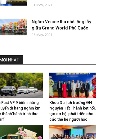
01 May, 2021
Ngắm Venice thu nhỏ lộng lẫy
giữa Grand World Phú Quốc
06 May, 2021
MỚI NHẤT
nFast VF 9 biến những
Khoa Du lịch trường ĐH
uyến đi hàng nghìn km
Nguyễn Tất Thành kết nối,
ở thành“hành trình thư
tạo cơ hội phát triển cho
ãn”
các thế hệ người học