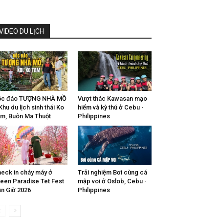
VIDEO DU LỊCH
ộc đáo TƯỢNG NHÀ MỒ
Vượt thác Kawasan mạo
Khu du lịch sinh thái Ko
hiểm và kỳ thú ở Cebu -
m, Buôn Ma Thuột
Philippines
eck in cháy máy ở
Trải nghiệm Bơi cùng cá
een Paradise Tet Fest
mập voi ở Oslob, Cebu -
n Giờ 2026
Philippines