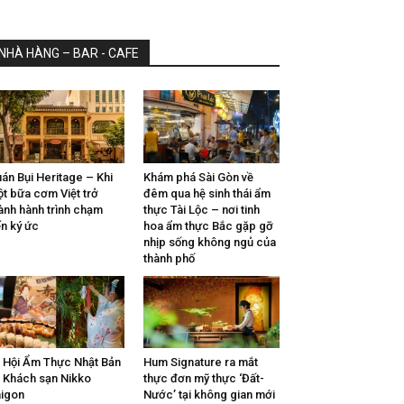
NHÀ HÀNG – BAR - CAFE
án Bụi Heritage – Khi
Khám phá Sài Gòn về
t bữa cơm Việt trở
đêm qua hệ sinh thái ẩm
ành hành trình chạm
thực Tài Lộc – nơi tinh
n ký ức
hoa ẩm thực Bắc gặp gỡ
nhịp sống không ngủ của
thành phố
 Hội Ẩm Thực Nhật Bản
Hum Signature ra mắt
i Khách sạn Nikko
thực đơn mỹ thực ‘Đất-
igon
Nước’ tại không gian mới