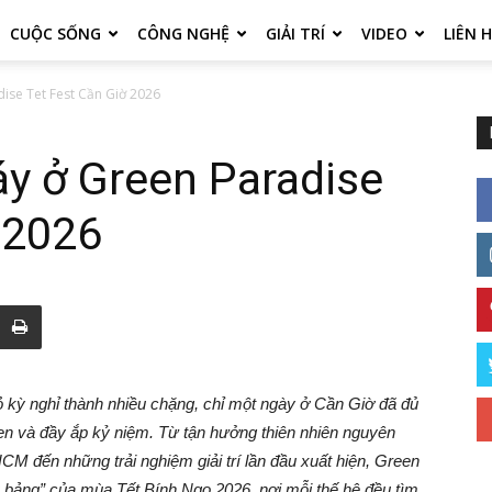
CUỘC SỐNG
CÔNG NGHỆ
GIẢI TRÍ
VIDEO
LIÊN 
ise Tet Fest Cần Giờ 2026
áy ở Green Paradise
 2026
ỏ kỳ nghỉ thành nhiều chặng, chỉ một ngày ở Cần Giờ đã đủ
vẹn và đầy ắp kỷ niệm. Từ tận hưởng thiên nhiên nguyên
M đến những trải nghiệm giải trí lần đầu xuất hiện, Green
u bảng” của mùa Tết Bính Ngọ 2026, nơi mỗi thế hệ đều tìm