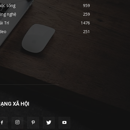
uộc sống
959
ông nghệ
259
ải Trí
1476
ideo
251
ẠNG XÃ HỘI