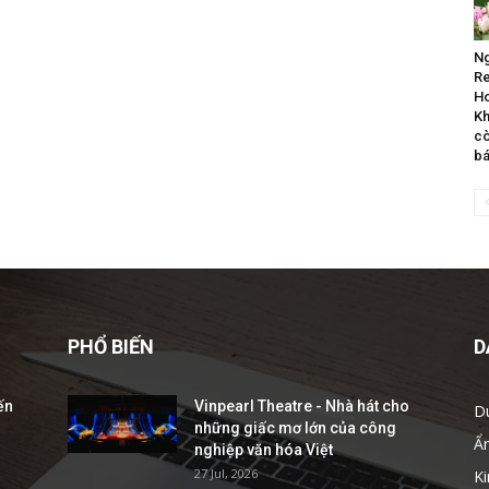
Ng
Re
Ho
Kh
cò
b
PHỔ BIẾN
D
ến
Vinpearl Theatre - Nhà hát cho
D
những giấc mơ lớn của công
Ẩ
nghiệp văn hóa Việt
27 Jul, 2026
Ki