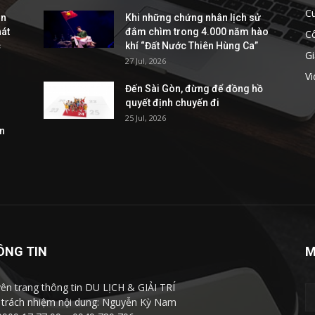
C
ễn
Khi những chứng nhân lịch sử
hát
đắm chìm trong 4.000 năm hào
C
c
khí “Đất Nước Thiên Hùng Ca”
Gi
27 Jul, 2026
V
Đến Sài Gòn, đừng để đồng hồ
quyết định chuyến đi
25 Jul, 2026
ần
ÔNG TIN
M
ên trang thông tin DU LỊCH & GIẢI TRÍ
 trách nhiệm nội dung: Nguyễn Kỳ Nam