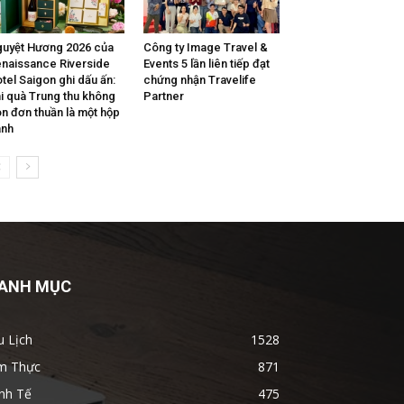
uyệt Hương 2026 của
Công ty Image Travel &
naissance Riverside
Events 5 lần liên tiếp đạt
tel Saigon ghi dấu ấn:
chứng nhận Travelife
i quà Trung thu không
Partner
n đơn thuần là một hộp
ánh
ANH MỤC
u Lịch
1528
m Thực
871
nh Tế
475