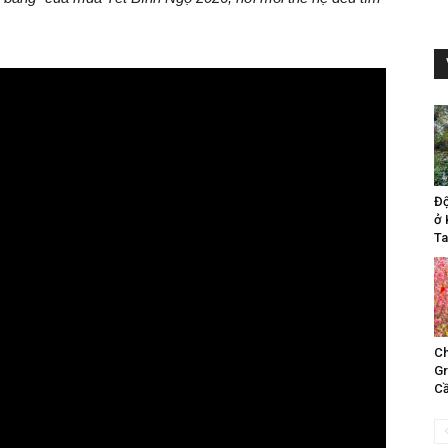
Đ
ở 
Ta
Ch
Gr
Cầ