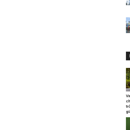
Vi
ch
tr
gi