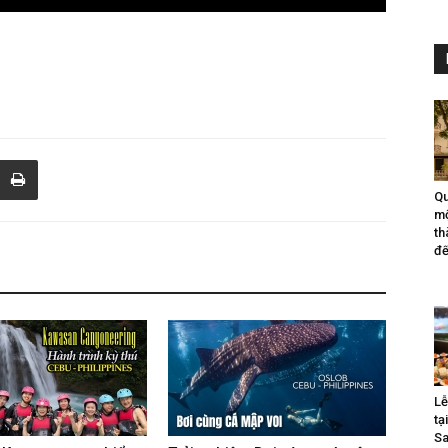
Qu
mộ
th
đế
Lễ
tạ
Sa