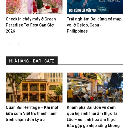
Check in cháy máy ở Green
Trải nghiệm Bơi cùng cá mập
Paradise Tet Fest Cần Giờ
voi ở Oslob, Cebu -
2026
Philippines
NHÀ HÀNG – BAR - CAFE
Quán Bụi Heritage – Khi một
Khám phá Sài Gòn về đêm
bữa cơm Việt trở thành hành
qua hệ sinh thái ẩm thực Tài
trình chạm đến ký ức
Lộc – nơi tinh hoa ẩm thực
Bắc gặp gỡ nhịp sống không