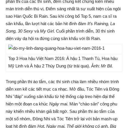
phần thi của các thí sinh, đêm chung kết chứng kiến nhiều
màn trình diễn thú vị. Điểm sáng nhất là sự xuất hiện của ngôi
sao Hàn Quốc Bi Rain.
Sau khi công bố Top 5, nam ca sĩ ra
sân khấu, lần lượt hát các bản hit đình đám
It’s Raining, La
Song,
30 Sexy
và
My Girl
.
Cuối phần trình diễn, 30 thí sinh
diện váy dạ hội ra đứng cùng sân khấu với Bi Rain.
Top 3 Hoa hậu Việt Nam 2016: Á hậu 1 Thanh Tú, Hoa hậu
Mỹ Linh và Á hậu 2 Thùy Dung (từ trái qua). Ảnh:
Mr Bil.
Trong phần thi áo tắm, các thí sinh chia làm nhiều nhóm trình
diễn xen kẽ các tiết mục ca nhạc. Mở đầu, Tóc Tiên và Đông
Nhi "đáp" xuống sân khấu từ hệ thống cáp treo hiện đại thể
hiện một đoạn ca khúc
Ngày mai
.
Màn “chào sân” công phu
này khiến nhiều khán giả bất ngờ.
Sau phần thi áo tắm của
một số nhóm, Đông Nhi và Tóc Tiên trở lại với bản mash-up
loạt hit đình đám
Hot, Ngày mai, Thế giới không có anh, Big