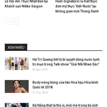
Lễ Hội Ẩm Thực Nhật Bản tại
Hum Signature ra mắt thực
Khách sạn Nikko Saigon
đơn mỹ thực ‘Đất-Nước’ tại
không gian mới Thung Xanh
XEM NHIỀU
Hà Trí Quang tiết lộ bí quyết dùng nước lạnh
trị mụn trong Talk show “Giải Mã Nhan Sắc”
06 Apr, 2019
Body nóng bỏng của tân Hoa hậu Hòa bình
Quốc tế 2018
27 Oct, 2018
Đà Nẵng thật là thú vị, mới mẻ trong bộ ảnh