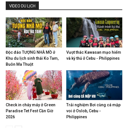
VIDEO DU LỊCH
Độc đáo TƯỢNG NHÀ MỒ ở
Vượt thác Kawasan mạo hiểm
Khu du lịch sinh thái Ko Tam,
và kỳ thú ở Cebu - Philippines
Buôn Ma Thuột
Check in cháy máy ở Green
Trải nghiệm Bơi cùng cá mập
Paradise Tet Fest Cần Giờ
voi ở Oslob, Cebu -
2026
Philippines