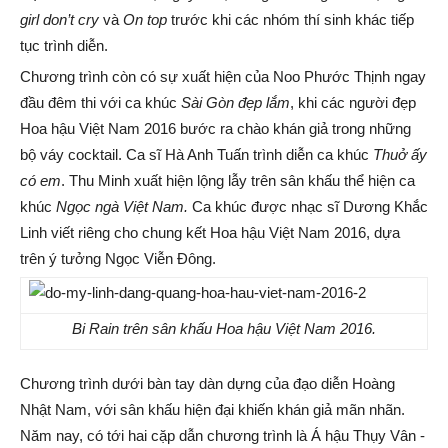
girl don’t cry
và
On top
trước khi các nhóm thí sinh khác tiếp
tục trình diễn.
Chương trình còn có sự xuất hiện của Noo Phước Thịnh ngay
đầu đêm thi với ca khúc
Sài Gòn đẹp lắm
,
khi các người đẹp
Hoa hậu Việt Nam 2016 bước ra chào khán giả trong những
bộ váy cocktail. C
a sĩ Hà Anh Tuấn trình diễn ca khúc
Thuở ấy
có em
.
Thu Minh xuất hiện lộng lẫy trên sân khấu thể hiện ca
khúc
Ngọc ngà Việt Nam
.
Ca khúc được nhạc sĩ Dương Khắc
Linh viết riêng cho chung kết Hoa hậu Việt Nam 2016, dựa
trên ý tưởng Ngọc Viễn Đông.
Bi Rain trên sân khấu Hoa hậu Việt Nam 2016.
Chương trình dưới bàn tay dàn dựng của đạo diễn Hoàng
Nhật Nam, với sân khấu hiện đại khiến khán giả mãn nhãn.
Năm nay, có tới hai cặp dẫn chương trình là Á hậu Thụy Vân -