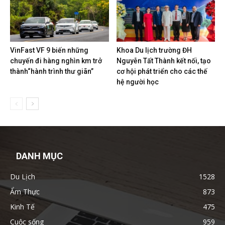
VinFast VF 9 biến những
Khoa Du lịch trường ĐH
chuyến đi hàng nghìn km trở
Nguyễn Tất Thành kết nối, tạo
thành“hành trình thư giãn”
cơ hội phát triển cho các thế
hệ người học
DANH MỤC
Du Lịch
1528
Ẩm Thực
873
Kinh Tế
475
Cuộc sống
959