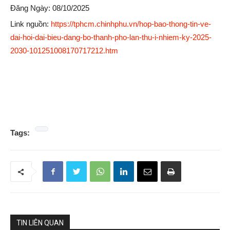
Đăng Ngày: 08/10/2025
Link nguồn:
https://tphcm.chinhphu.vn/hop-bao-thong-tin-ve-
dai-hoi-dai-bieu-dang-bo-thanh-pho-lan-thu-i-nhiem-ky-2025-
2030-101251008170717212.htm
Tags:
TIN LIÊN QUAN