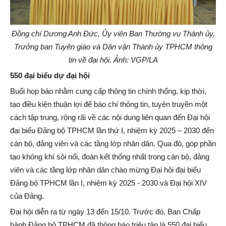
Đồng chí Dương Anh Đức, Ủy viên Ban Thường vụ Thành ủy,
Trưởng ban Tuyên giáo và Dân vận Thành ủy TPHCM thông
tin về đại hội. Ảnh: VGP/LA
550 đại biểu dự đại hội
Buổi họp báo nhằm cung cấp thông tin chính thống, kịp thời,
tạo điều kiện thuận lợi để báo chí thông tin, tuyên truyền một
cách tập trung, rộng rãi về các nội dung liên quan đến Đại hội
đại biểu Đảng bộ TPHCM lần thứ I, nhiệm kỳ 2025 – 2030 đến
cán bộ, đảng viên và các tầng lớp nhân dân. Qua đó, góp phần
tạo không khí sôi nổi, đoàn kết thống nhất trong cán bộ, đảng
viên và các tầng lớp nhân dân chào mừng Đại hội đại biểu
Đảng bộ TPHCM lần I, nhiệm kỳ 2025 - 2030 và Đại hội XIV
của Đảng.
Đại hội diễn ra từ ngày 13 đến 15/10. Trước đó, Ban Chấp
hành Đảng bộ TPHCM đã thông báo triệu tập là 550 đại biểu,