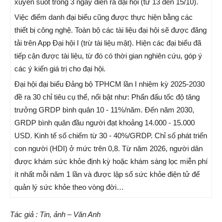
xuyên suốt trong 3 ngày diễn ra đại hội (từ 13 đến 15/10).
Việc điểm danh đại biểu cũng được thực hiện bằng các
thiết bị công nghệ. Toàn bộ các tài liệu đại hội sẽ được đăng
tải trên App Đại hội I (trừ tài liệu mật). Hiện các đại biểu đã
tiếp cận được tài liệu, từ đó có thời gian nghiên cứu, góp ý
các ý kiến giá trị cho đại hội.
Đại hội đại biểu Đảng bộ TPHCM lần I nhiệm kỳ 2025-2030
đề ra 30 chỉ tiêu cụ thể, nổi bật như: Phấn đấu tốc độ tăng
trưởng GRDP bình quân 10 - 11%/năm. Đến năm 2030,
GRDP bình quân đầu người đạt khoảng 14.000 - 15.000
USD. Kinh tế số chiếm từ 30 - 40%/GRDP. Chỉ số phát triển
con người (HDI) ở mức trên 0,8. Từ năm 2026, người dân
được khám sức khỏe định kỳ hoặc khám sàng lọc miễn phí
ít nhất mỗi năm 1 lần và được lập sổ sức khỏe điện tử để
quản lý sức khỏe theo vòng đời…
Tác giả : Tin, ảnh – Văn Anh