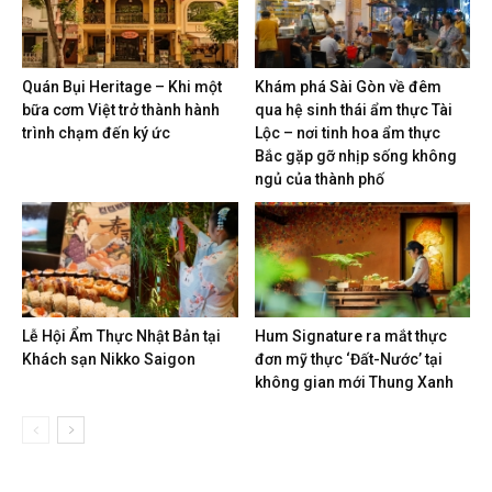
Quán Bụi Heritage – Khi một
Khám phá Sài Gòn về đêm
bữa cơm Việt trở thành hành
qua hệ sinh thái ẩm thực Tài
trình chạm đến ký ức
Lộc – nơi tinh hoa ẩm thực
Bắc gặp gỡ nhịp sống không
ngủ của thành phố
Lễ Hội Ẩm Thực Nhật Bản tại
Hum Signature ra mắt thực
Khách sạn Nikko Saigon
đơn mỹ thực ‘Đất-Nước’ tại
không gian mới Thung Xanh