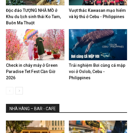
Độc đáo TƯỢNG NHÀ MỒ ở
Vượt thác Kawasan mạo hiểm
Khu du lịch sinh thái Ko Tam,
và kỳ thú ở Cebu - Philippines
Buôn Ma Thuột
Check in cháy máy ở Green
Trải nghiệm Bơi cùng cá mập
Paradise Tet Fest Cần Giờ
voi ở Oslob, Cebu -
2026
Philippines
NHÀ HÀNG – BAR - CAFE