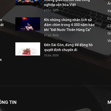
Ẩ
nghiệp văn hóa Việt
27 Jul, 2026
Ki
C
ễn
Khi những chứng nhân lịch sử
hát
đắm chìm trong 4.000 năm hào
C
c
khí “Đất Nước Thiên Hùng Ca”
Gi
27 Jul, 2026
V
Đến Sài Gòn, đừng để đồng hồ
quyết định chuyến đi
25 Jul, 2026
ần
ÔNG TIN
M