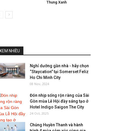
Thung Xanh
XEM NHIỀU
Nghỉ dưỡng gần nhà - hãy chọn
“Staycation” tại Somerset Feliz
Ho Chi Minh City
08 Nov, 2024
Đón nhịp sống rộn ràng của Sài
Gòn mùa Lễ Hội đầy sáng tạo ở
Hotel Indigo Saigon The City
24 Oct, 2025
Chúng Huyền Thanh và hành
trình 4 mùa cảm xúc cùng gia