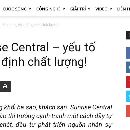
CUỘC SỐNG
CÔNG NGHỆ
GIẢI TRÍ
VIDEO
LIÊN 
u tố con người khẳng định chất lượng!
e Central – yếu tố
định chất lượng!
g khối ba sao, khách sạn Sunrise Central
o thị trường cạnh tranh một cách đầy tự
 chất, đầu tư phát triển nguồn nhân sự