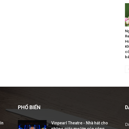
Ng
Re
Ho
Kh
cò
b
PHỔ BIẾN
D
ến
Vinpearl Theatre - Nhà hát cho
D
những giấc mơ lớn của công