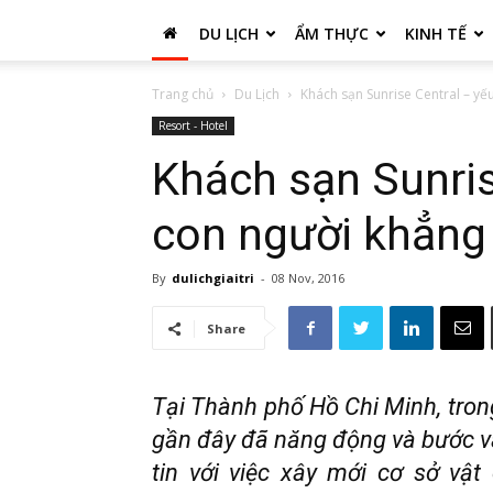
DU LỊCH
ẨM THỰC
KINH TẾ
Trang chủ
Du Lịch
Khách sạn Sunrise Central – yế
Resort - Hotel
Khách sạn Sunris
con người khẳng 
By
dulichgiaitri
-
08 Nov, 2016
Share
Tại Thành phố Hồ Chi Minh, tron
gần đây đã năng động và bước và
tin với việc xây mới cơ sở vật