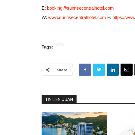
E:
booking@sunrisecentralhotel.com
W:
www.sunrisecentralhotel.com
F:
https://www
Tags:
Share
TIN LIÊN QUAN