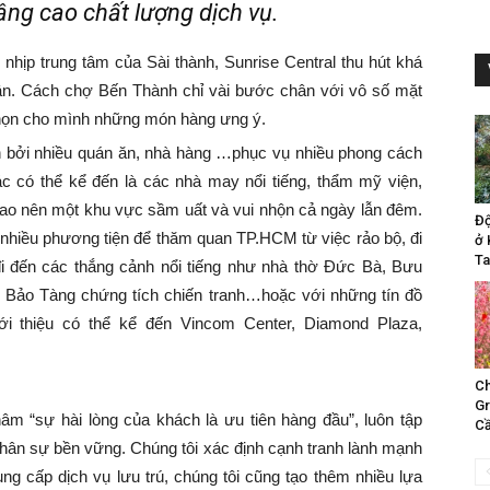
âng cao chất lượng dịch vụ.
n nhịp trung tâm của Sài thành, Sunrise Central thu hút khá
ân. Cách chợ Bến Thành chỉ vài bước chân với vô số mặt
chọn cho mình những món hàng ưng ý.
 bởi nhiều quán ăn, nhà hàng …phục vụ nhiều phong cách
 có thể kể đến là các nhà may nổi tiếng, thẩm mỹ viện,
 tao nên một khu vực sầm uất và vui nhộn cả ngày lẫn đêm.
Đ
nhiều phương tiện để thăm quan TP.HCM từ việc rảo bộ, đi
ở 
Ta
đi đến các thắng cảnh nổi tiếng như nhà thờ Đức Bà, Bưu
 Bảo Tàng chứng tích chiến tranh…hoặc với những tín đồ
ới thiệu có thể kể đến Vincom Center, Diamond Plaza,
Ch
Gr
m “sự hài lòng của khách là ưu tiên hàng đầu”, luôn tập
Cầ
 nhân sự bền vững. Chúng tôi xác định cạnh tranh lành mạnh
ung cấp dịch vụ lưu trú, chúng tôi cũng tạo thêm nhiều lựa