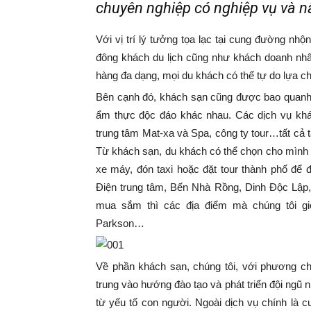
chuyên nghiệp có nghiệp vụ và n
Với vị trí lý tưởng tọa lạc tại cung đường nhộ
đông khách du lịch cũng như khách doanh nh
hàng đa dạng, mọi du khách có thể tự do lựa 
Bên cạnh đó, khách sạn cũng được bao quanh
ẩm thực độc đáo khác nhau. Các dịch vụ khác
trung tâm Mat-xa và Spa, công ty tour…tất cả
Từ khách sạn, du khách có thể chọn cho mình 
xe máy, đón taxi hoặc đặt tour thành phố để 
Điện trung tâm, Bến Nhà Rồng, Dinh Độc Lập,
mua sắm thì các địa điểm mà chúng tôi gi
Parkson…
Về phần khách sạn, chúng tôi, với phương châ
trung vào hướng đào tạo và phát triển đội ngũ
từ yếu tố con người. Ngoài dịch vụ chính là c