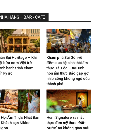
NHÀ HÀNG – BAR - CAFE
án Bụi Heritage – Khi
Khám phá Sài Gòn về
t bữa cơm Việt trở
đêm qua hệ sinh thái ẩm
ành hành trình chạm
thực Tài Lộc – nơi tinh
n ký ức
hoa ẩm thực Bắc gặp gỡ
nhịp sống không ngủ của
thành phố
 Hội Ẩm Thực Nhật Bản
Hum Signature ra mắt
i Khách sạn Nikko
thực đơn mỹ thực ‘Đất-
igon
Nước’ tại không gian mới