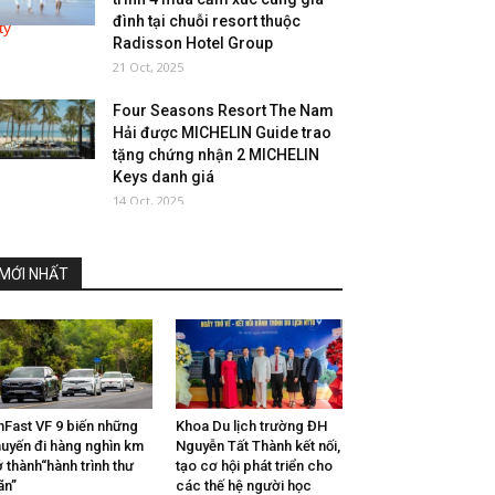
đình tại chuỗi resort thuộc
Radisson Hotel Group
21 Oct, 2025
Four Seasons Resort The Nam
Hải được MICHELIN Guide trao
tặng chứng nhận 2 MICHELIN
Keys danh giá
14 Oct, 2025
MỚI NHẤT
nFast VF 9 biến những
Khoa Du lịch trường ĐH
uyến đi hàng nghìn km
Nguyễn Tất Thành kết nối,
ở thành“hành trình thư
tạo cơ hội phát triển cho
ãn”
các thế hệ người học