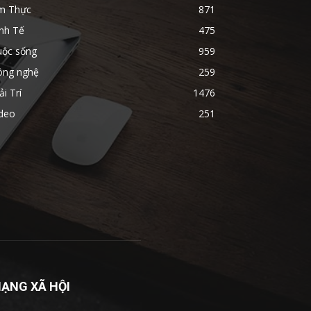
m Thực
871
nh Tế
475
uộc sống
959
ông nghệ
259
ải Trí
1476
ideo
251
ẠNG XÃ HỘI