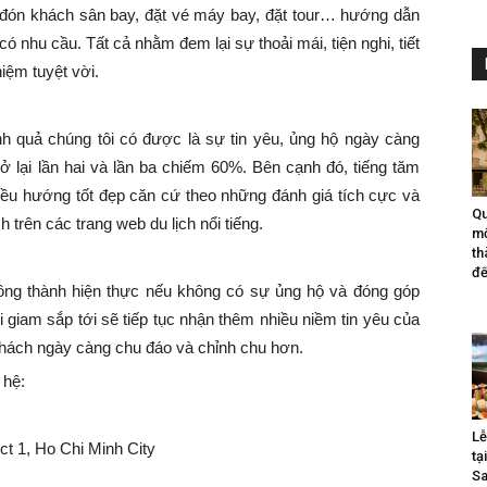
đón khách sân bay, đặt vé máy bay, đặt tour… hướng dẫn
ó nhu cầu. Tất cả nhằm đem lại sự thoải mái, tiện nghi, tiết
hiệm tuyệt vời.
nh quả chúng tôi có được là sự tin yêu, ủng hộ ngày càng
rở lại lần hai và lần ba chiếm 60%. Bên cạnh đó, tiếng tăm
hiều hướng tốt đẹp căn cứ theo những đánh giá tích cực và
Qu
 trên các trang web du lịch nổi tiếng.
mộ
th
đế
ng thành hiện thực nếu không có sự ủng hộ và đóng góp
 giam sắp tới sẽ tiếp tục nhận thêm nhiều niềm tin yêu của
khách ngày càng chu đáo và chỉnh chu hơn.
 hệ:
Lễ
ct 1, Ho Chi Minh City
tạ
Sa