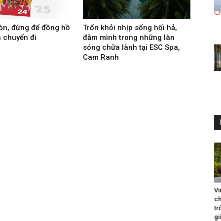
òn, đừng để đồng hồ
Trốn khỏi nhịp sống hối hả,
h chuyến đi
đắm mình trong những làn
sóng chữa lành tại ESC Spa,
Cam Ranh
Vi
ch
tr
gi