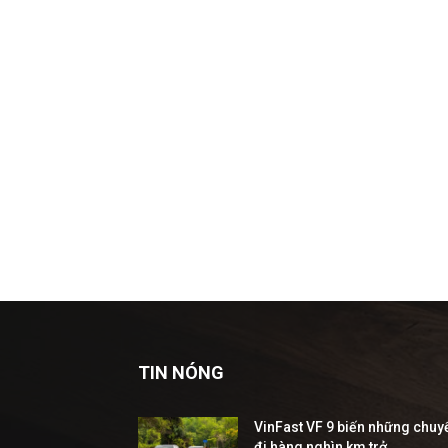
TIN NÓNG
VinFast VF 9 biến những chuy
đi hàng nghìn km trở