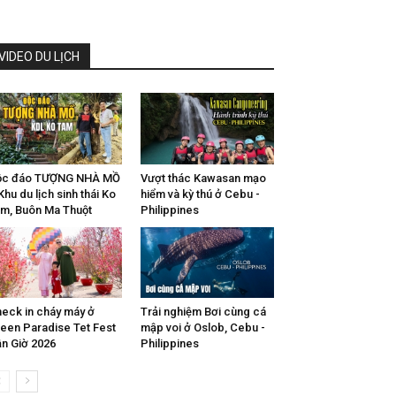
VIDEO DU LỊCH
ộc đáo TƯỢNG NHÀ MỒ
Vượt thác Kawasan mạo
Khu du lịch sinh thái Ko
hiểm và kỳ thú ở Cebu -
m, Buôn Ma Thuột
Philippines
eck in cháy máy ở
Trải nghiệm Bơi cùng cá
een Paradise Tet Fest
mập voi ở Oslob, Cebu -
n Giờ 2026
Philippines