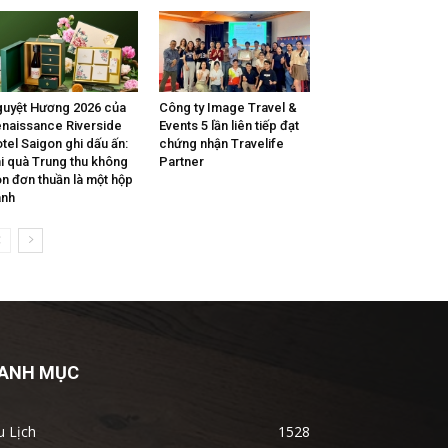
uyệt Hương 2026 của
Công ty Image Travel &
naissance Riverside
Events 5 lần liên tiếp đạt
tel Saigon ghi dấu ấn:
chứng nhận Travelife
i quà Trung thu không
Partner
n đơn thuần là một hộp
ánh
ANH MỤC
u Lịch
1528