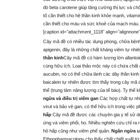
đó beta carotene giúp tăng cường thị lực và ch
tố cần thiết cho hệ thần kinh khỏe mạnh, vitami
cần thiết cho máu và sức khoẻ của mạch máu
[caption id="attachment_1118" align="alignnone
Cây mã đề có nhiều tác dụng phòng, chữa bệnh 
apigenin, đây là những chất kháng viêm tự nhiê
thần kinh
Cây mã đề có hàm lượng lớn allantoin
cùng hữu ích. Loại thảo mộc này có chứa chất g
aucubin, nó có thể chữa lành các dây thần kinh
baicalein tự nhiên được tìm thấy trong cây mã 
thể (trung tâm năng lượng của tế bào). Ty thể
ngừa và điều trị viêm gan
Các hợp chất tự nhi
virut và bảo vệ gan, có thể hữu ích trong việc 
hấp
Cây mã đề được các chuyên gia y tế sử dụ
ứng và viêm phổi, ho. Nhiều nghiên cứu chỉ ra
hô hấp cũng như viêm phế quản.
Ngăn ngừa u
Ethnopharmacology cho thấy chất chiết xuất từ