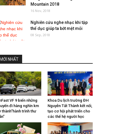
Mountain 2018
16 Nov, 2018
Nghiên cứu nghe nhạc khi tập
thể dục giúp ta bớt mệt mỏi
08 Sep, 2018
MỚI NHẤT
nFast VF 9 biến những
Khoa Du lịch trường ĐH
uyến đi hàng nghìn km
Nguyễn Tất Thành kết nối,
ở thành“hành trình thư
tạo cơ hội phát triển cho
ãn”
các thế hệ người học