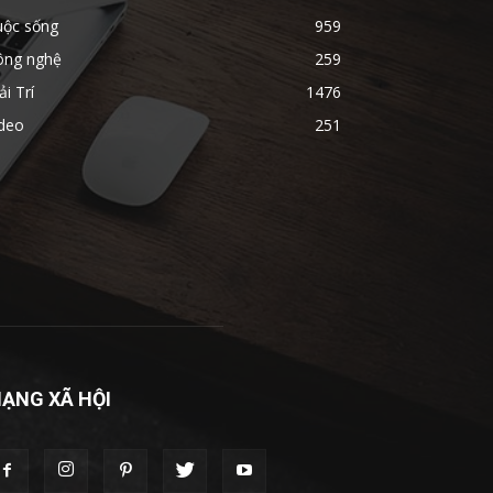
uộc sống
959
ông nghệ
259
ải Trí
1476
ideo
251
ẠNG XÃ HỘI