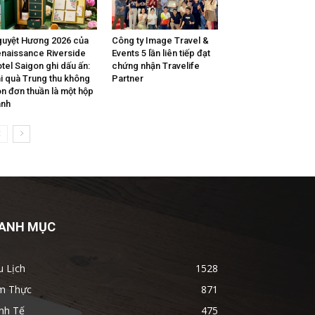
uyệt Hương 2026 của
Công ty Image Travel &
naissance Riverside
Events 5 lần liên tiếp đạt
tel Saigon ghi dấu ấn:
chứng nhận Travelife
i quà Trung thu không
Partner
n đơn thuần là một hộp
ánh
ANH MỤC
u Lịch
1528
m Thực
871
nh Tế
475