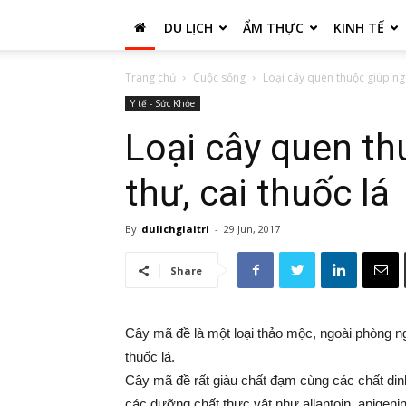
DU LỊCH
ẨM THỰC
KINH TẾ
Trang chủ
Cuộc sống
Loại cây quen thuộc giúp ngừ
Y tế - Sức Khỏe
Loại cây quen th
thư, cai thuốc lá
By
dulichgiaitri
-
29 Jun, 2017
Share
Cây mã đề là một loại thảo mộc, ngoài phòng ng
thuốc lá.
Cây mã đề rất giàu chất đạm cùng các chất din
các dưỡng chất thực vật như allantoin, apigenin, 