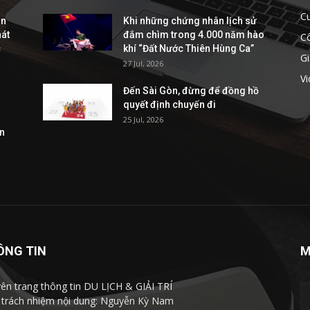
C
ễn
Khi những chứng nhân lịch sử
hát
đắm chìm trong 4.000 năm hào
C
c
khí “Đất Nước Thiên Hùng Ca”
Gi
27 Jul, 2026
V
Đến Sài Gòn, đừng để đồng hồ
quyết định chuyến đi
25 Jul, 2026
ần
ÔNG TIN
M
ên trang thông tin DU LỊCH & GIẢI TRÍ
 trách nhiệm nội dung: Nguyễn Kỳ Nam