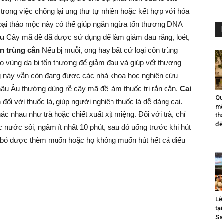
trong việc chống lại ung thư tự nhiên hoặc kết hợp với hóa
g loại thảo mộc này có thể giúp ngăn ngừa tổn thương DNA
au
Cây mã đề đã được sử dụng để làm giảm đau răng, loét,
ôn trùng cắn
Nếu bị muỗi, ong hay bất cứ loại côn trùng
ào vùng da bị tổn thương để giảm đau và giúp vết thương
 này vẫn còn đang được các nhà khoa học nghiên cứu
âu Âu thường dùng rễ cây mã đề làm thuốc trị rắn cắn.
Cai
Qu
ối với thuốc lá, giúp người nghiện thuốc lá dễ dàng cai.
mộ
 nhau như trà hoặc chiết xuất xịt miệng. Đối với trà, chỉ
th
đế
nước sôi, ngâm ít nhất 10 phút, sau đó uống trước khi hút
ại bỏ được thèm muốn hoặc họ không muốn hút hết cả điếu
Lễ
tạ
Sa