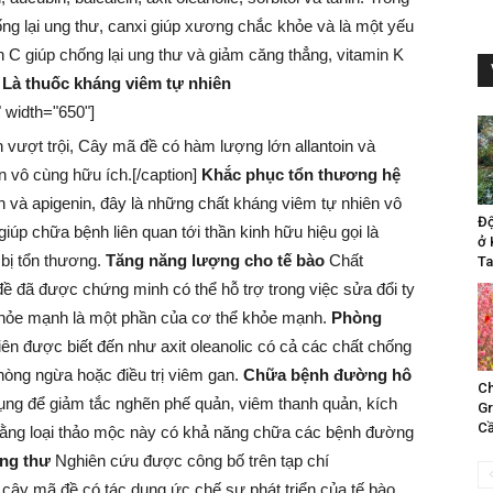
ống lại ung thư, canxi giúp xương chắc khỏe và là một yếu
n C giúp chống lại ung thư và giảm căng thẳng, vitamin K
.
Là thuốc kháng viêm tự nhiên
" width="650"]
vượt trội, Cây mã đề có hàm lượng lớn allantoin và
n vô cùng hữu ích.[/caption]
Khắc phục tổn thương hệ
 và apigenin, đây là những chất kháng viêm tự nhiên vô
Đ
iúp chữa bệnh liên quan tới thần kinh hữu hiệu gọi là
ở 
 bị tổn thương.
Tăng năng lượng cho tế bào
Chất
Ta
đề đã được chứng minh có thể hỗ trợ trong việc sửa đổi ty
 khỏe mạnh là một phần của cơ thể khỏe mạnh.
Phòng
ên được biết đến như axit oleanolic có cả các chất chống
phòng ngừa hoặc điều trị viêm gan.
Chữa bệnh đường hô
Ch
ng để giảm tắc nghẽn phế quản, viêm thanh quản, kích
Gr
Cầ
 rằng loại thảo mộc này có khả năng chữa các bệnh đường
ng thư
Nghiên cứu được công bố trên tạp chí
 cây mã đề có tác dụng ức chế sự phát triển của tế bào