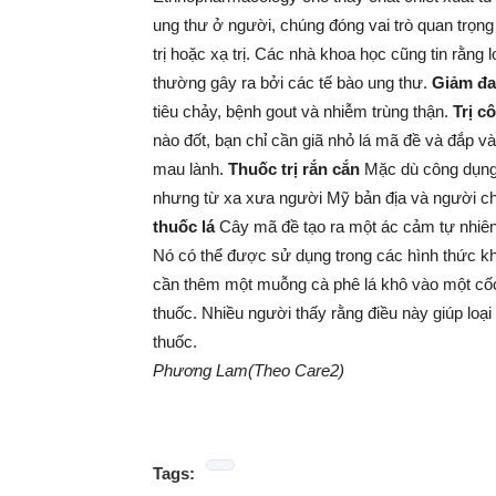
ung thư ở người, chúng đóng vai trò quan trọng 
trị hoặc xạ trị. Các nhà khoa học cũng tin rằn
thường gây ra bởi các tế bào ung thư.
Giảm đ
tiêu chảy, bệnh gout và nhiễm trùng thận.
Trị c
nào đốt, bạn chỉ cần giã nhỏ lá mã đề và đắp v
mau lành.
Thuốc trị rắn cắn
Mặc dù công dụng
nhưng từ xa xưa người Mỹ bản địa và người ch
thuốc lá
Cây mã đề tạo ra một ác cảm tự nhiên đ
Nó có thể được sử dụng trong các hình thức khác
cần thêm một muỗng cà phê lá khô vào một cốc 
thuốc. Nhiều người thấy rằng điều này giúp lo
thuốc.
Phương Lam(Theo Care2)
Tags: