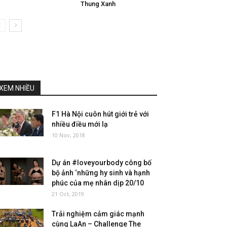
Thung Xanh
XEM NHIỀU
F1 Hà Nội cuôn hút giới trẻ với
nhiều điều mới lạ
10 Nov, 2018
Dự án #loveyourbody công bố
bộ ảnh ‘những hy sinh và hạnh
phúc của mẹ nhân dịp 20/10
21 Oct, 2019
Trải nghiệm cảm giác mạnh
cùng LaAn – Challenge The