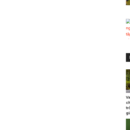
Vi
ch
tr
gi