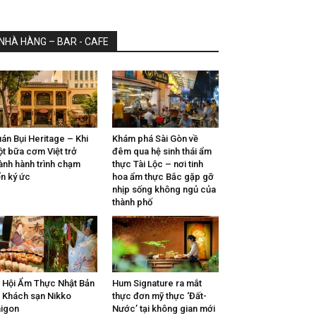
NHÀ HÀNG – BAR - CAFE
án Bụi Heritage – Khi
Khám phá Sài Gòn về
t bữa cơm Việt trở
đêm qua hệ sinh thái ẩm
ành hành trình chạm
thực Tài Lộc – nơi tinh
n ký ức
hoa ẩm thực Bắc gặp gỡ
nhịp sống không ngủ của
thành phố
 Hội Ẩm Thực Nhật Bản
Hum Signature ra mắt
i Khách sạn Nikko
thực đơn mỹ thực ‘Đất-
igon
Nước’ tại không gian mới