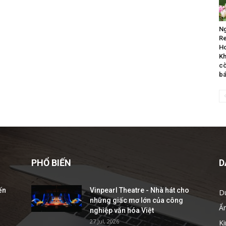
Ng
Re
Ho
Kh
cò
b
PHỔ BIẾN
D
ến
Vinpearl Theatre - Nhà hát cho
D
những giấc mơ lớn của công
Ẩ
nghiệp văn hóa Việt
27 Jul, 2026
Ki