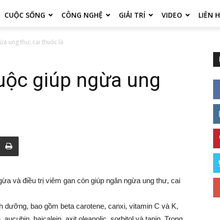
CUỘC SỐNG
CÔNG NGHỆ
GIẢI TRÍ
VIDEO
LIÊN 
a ung thư, cai thuốc lá
uộc giúp ngừa ung
ừa và điều trị viêm gan còn giúp ngăn ngừa ung thư, cai
h dưỡng, bao gồm beta carotene, canxi, vitamin C và K,
aucubin, baicalein, axit oleanolic, sorbitol và tanin. Trong