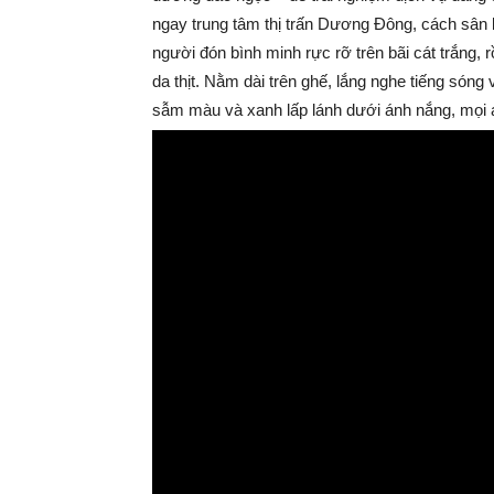
ngay trung tâm thị trấn Dương Đông, cách sân
người đón bình minh rực rỡ trên bãi cát trắng
da thịt. Nằm dài trên ghế, lắng nghe tiếng só
sẫm màu và xanh lấp lánh dưới ánh nắng, mọi 