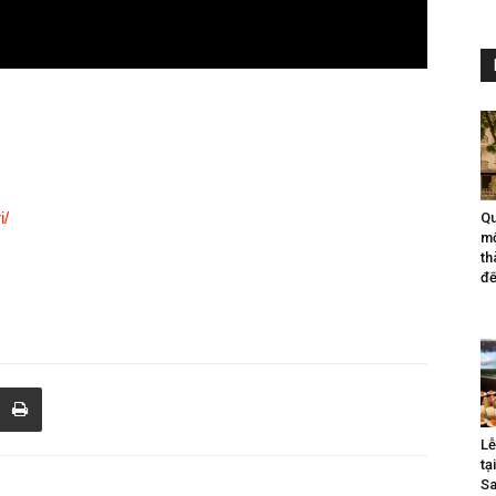
i/
Qu
mộ
th
đế
Lễ
tạ
Sa