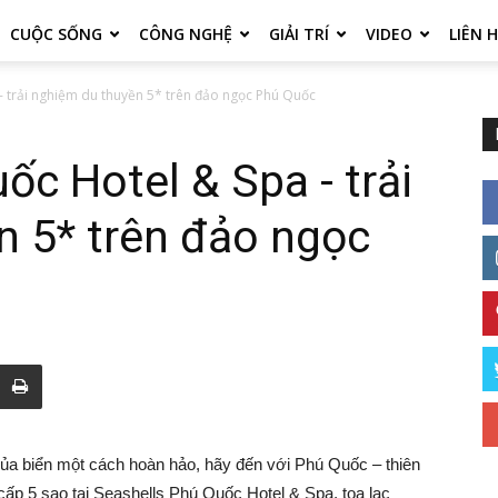
CUỘC SỐNG
CÔNG NGHỆ
GIẢI TRÍ
VIDEO
LIÊN 
- trải nghiệm du thuyền 5* trên đảo ngọc Phú Quốc
ốc Hotel & Spa - trải
n 5* trên đảo ngọc
ủa biển một cách hoàn hảo, hãy đến với Phú Quốc – thiên
cấp 5 sao tại Seashells Phú Quốc Hotel & Spa, tọa lạc