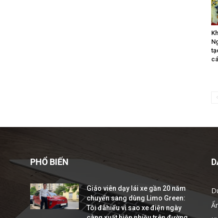
Kh
Ng
tạ
cá
PHỔ BIẾN
D
Giáo viên dạy lái xe gần 20 năm
D
chuyển sang dùng Limo Green:
Ẩ
Tôi đãhiểu vì sao xe điện ngày
càng xuất hiện nhiều trên đường