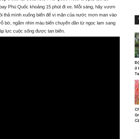
 bay Phú Quốc khoảng 15 phút đi xe. Mỗi sáng, hãy vươn
, rồi thả mình xuống biển để vị mặn của nước mơn man vào
ng vỗ bờ, ngắm nhìn màu biển chuyển dần từ ngọc lam sang
áp lực cuộc sống được tan biến.
Đ
ở 
Ta
Ch
Gr
Cầ