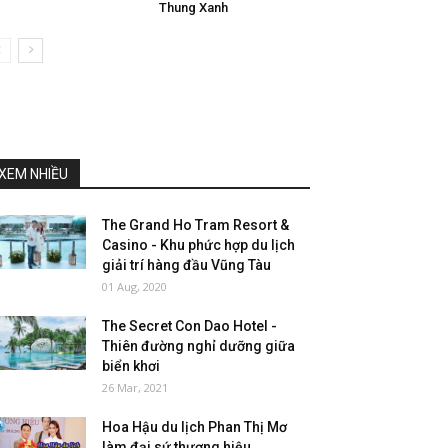
Thung Xanh
XEM NHIỀU
The Grand Ho Tram Resort &
Casino - Khu phức hợp du lịch
giải trí hàng đầu Vũng Tàu
01 Aug, 2020
The Secret Con Dao Hotel -
Thiên đường nghỉ dưỡng giữa
biển khơi
26 Mar, 2021
Hoa Hậu du lịch Phan Thị Mơ
làm đại sứ thương hiệu