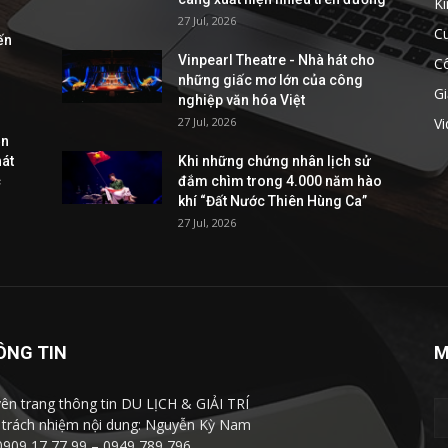
Ki
27 Jul, 2026
C
ến
Vinpearl Theatre - Nhà hát cho
C
những giấc mơ lớn của công
Gi
nghiệp văn hóa Việt
27 Jul, 2026
V
ễn
hát
Khi những chứng nhân lịch sử
c
đắm chìm trong 4.000 năm hào
khí “Đất Nước Thiên Hùng Ca”
27 Jul, 2026
ÔNG TIN
M
ên trang thông tin DU LỊCH & GIẢI TRÍ
 trách nhiệm nội dung: Nguyễn Kỳ Nam
0909 17 77 99 – 0949 789 796