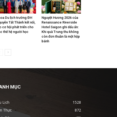
oa Du lịch trường ĐH
Nguyệt Hương 2026 của
uyễn Tất Thành kết nối,
Renaissance Riverside
o cơ hội phát triển cho
Hotel Saigon ghi dấu ấn:
c thế hệ người học
Khi quà Trung thu không
còn đơn thuần là một hộp
bánh
ANH MỤC
u Lịch
1528
m Thực
872