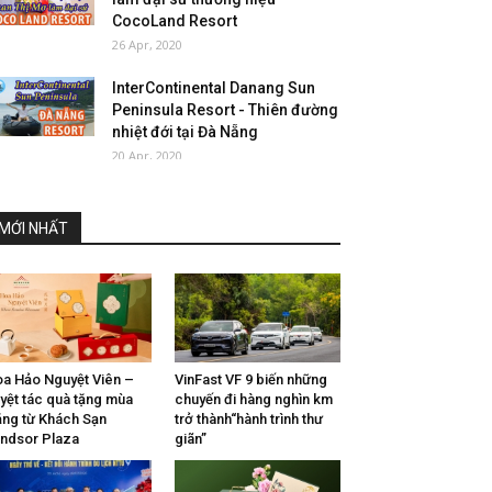
CocoLand Resort
26 Apr, 2020
InterContinental Danang Sun
Peninsula Resort - Thiên đường
nhiệt đới tại Đà Nẵng
20 Apr, 2020
MỚI NHẤT
a Hảo Nguyệt Viên –
VinFast VF 9 biến những
yệt tác quà tặng mùa
chuyến đi hàng nghìn km
ăng từ Khách Sạn
trở thành“hành trình thư
ndsor Plaza
giãn”