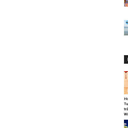
Ho
Tu
tr
Wi