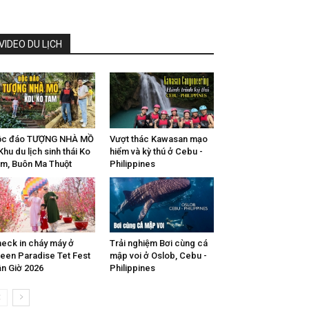
VIDEO DU LỊCH
ộc đáo TƯỢNG NHÀ MỒ
Vượt thác Kawasan mạo
Khu du lịch sinh thái Ko
hiểm và kỳ thú ở Cebu -
m, Buôn Ma Thuột
Philippines
eck in cháy máy ở
Trải nghiệm Bơi cùng cá
een Paradise Tet Fest
mập voi ở Oslob, Cebu -
n Giờ 2026
Philippines