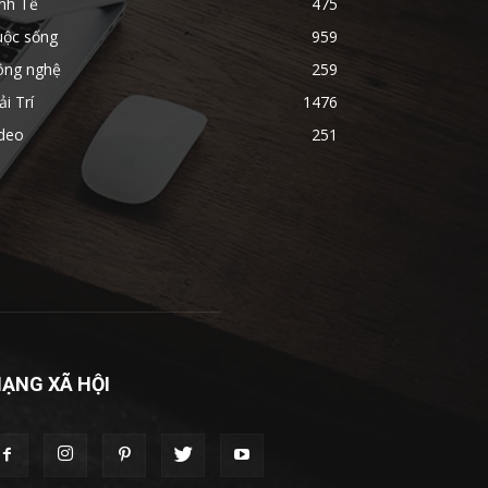
nh Tế
475
uộc sống
959
ông nghệ
259
ải Trí
1476
ideo
251
ẠNG XÃ HỘI