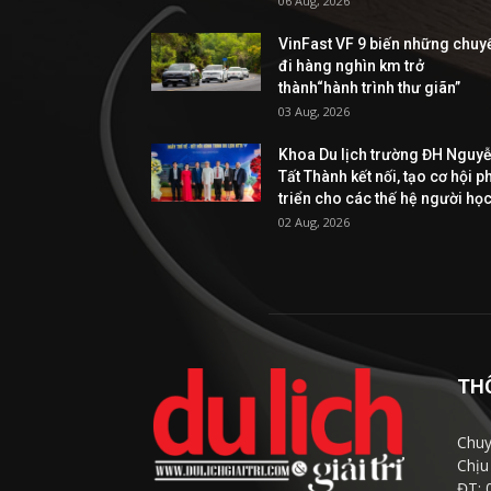
06 Aug, 2026
VinFast VF 9 biến những chuy
đi hàng nghìn km trở
thành“hành trình thư giãn”
03 Aug, 2026
Khoa Du lịch trường ĐH Nguy
Tất Thành kết nối, tạo cơ hội p
triển cho các thế hệ người họ
02 Aug, 2026
TH
Chuy
Chịu
ĐT: 