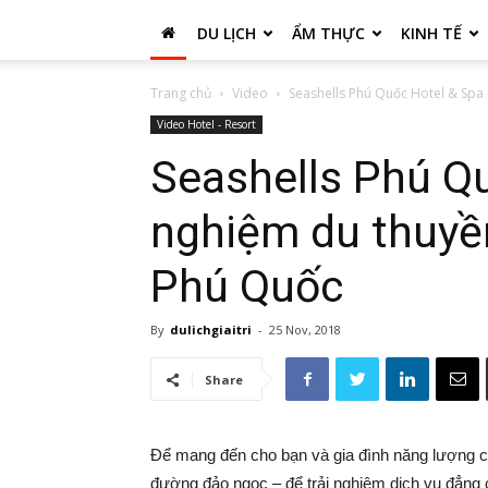
DU LỊCH
ẨM THỰC
KINH TẾ
Trang chủ
Video
Seashells Phú Quốc Hotel & Spa 
Video Hotel - Resort
Seashells Phú Qu
nghiệm du thuyề
Phú Quốc
By
dulichgiaitri
-
25 Nov, 2018
Share
Để mang đến cho bạn và gia đình năng lượng c
đường đảo ngọc – để trải nghiệm dịch vụ đẳng 