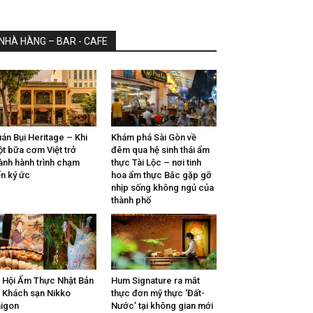
NHÀ HÀNG – BAR - CAFE
án Bụi Heritage – Khi
Khám phá Sài Gòn về
t bữa cơm Việt trở
đêm qua hệ sinh thái ẩm
ành hành trình chạm
thực Tài Lộc – nơi tinh
n ký ức
hoa ẩm thực Bắc gặp gỡ
nhịp sống không ngủ của
thành phố
 Hội Ẩm Thực Nhật Bản
Hum Signature ra mắt
i Khách sạn Nikko
thực đơn mỹ thực ‘Đất-
igon
Nước’ tại không gian mới