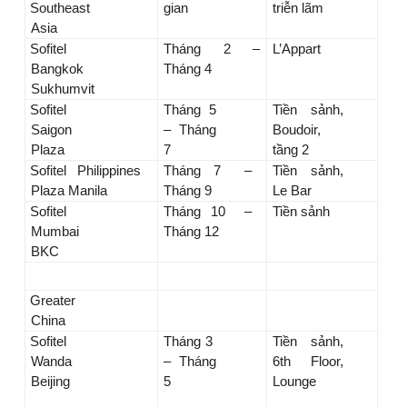
Southeast
gian
triễn lãm
Asia
Sofitel
Tháng 2 –
L’Appart
Bangkok
Tháng 4
Sukhumvit
Sofitel
Tháng 5
Tiền sảnh,
Saigon
– Tháng
Boudoir,
Plaza
7
tầng 2
Sofitel Philippines
Tháng 7 –
Tiền sảnh,
Plaza Manila
Tháng 9
Le Bar
Sofitel
Tháng 10 –
Tiền sảnh
Mumbai
Tháng 12
BKC
Greater
China
Sofitel
Tháng 3
Tiền sảnh,
Wanda
– Tháng
6th Floor,
Beijing
5
Lounge