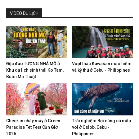
VIDEO DU LỊCH
Độc đáo TƯỢNG NHÀ MỒ ở
Vượt thác Kawasan mạo hiểm
Khu du lịch sinh thái Ko Tam,
và kỳ thú ở Cebu - Philippines
Buôn Ma Thuột
Check in cháy máy ở Green
Trải nghiệm Bơi cùng cá mập
Paradise Tet Fest Cần Giờ
voi ở Oslob, Cebu -
2026
Philippines