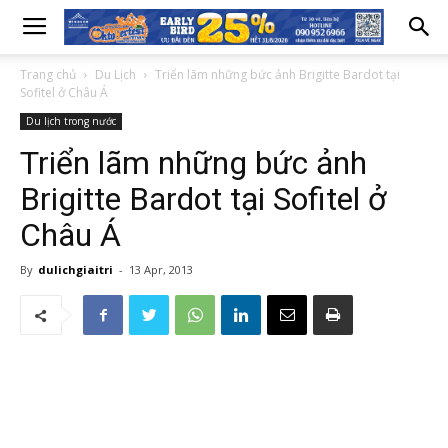
Trang chủ
Du Lịch
Triển lãm những bức ảnh Brigitte Bardot tại
Sofitel ở Châu Á
Du lịch trong nước
Triển lãm những bức ảnh
Brigitte Bardot tại Sofitel ở
Châu Á
By
dulichgiaitri
-
13 Apr, 2013