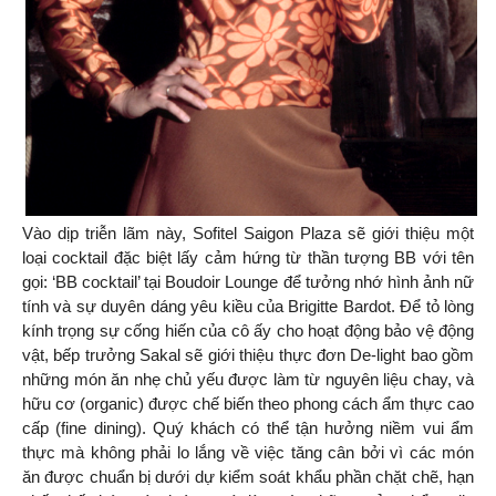
Vào dịp triễn lãm này, Sofitel Saigon Plaza sẽ giới thiệu một
loại cocktail đặc biệt lấy cảm hứng từ thần tượng BB với tên
gọi: ‘BB cocktail’ tại Boudoir Lounge để tưởng nhớ hình ảnh nữ
tính và sự duyên dáng yêu kiều của Brigitte Bardot. Để tỏ lòng
kính trọng sự cống hiến của cô ấy cho hoạt động bảo vệ động
vật, bếp trưởng Sakal sẽ giới thiệu thực đơn De-light bao gồm
những món ăn nhẹ chủ yếu được làm từ nguyên liệu chay, và
hữu cơ (organic) được chế biến theo phong cách ẩm thực cao
cấp (fine dining). Quý khách có thể tận hưởng niềm vui ẩm
thực mà không phải lo lắng về việc tăng cân bởi vì các món
ăn được chuẩn bị dưới dự kiểm soát khẩu phần chặt chẽ, hạn