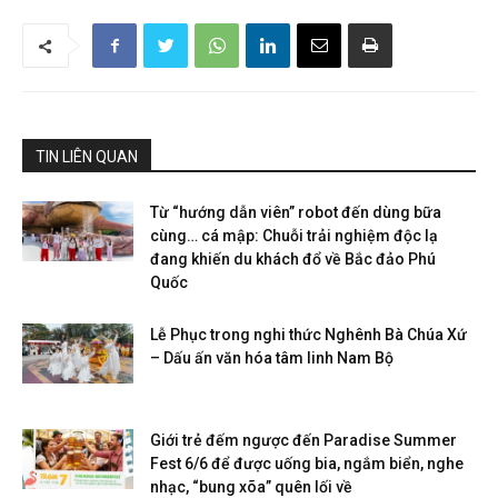
TIN LIÊN QUAN
Từ “hướng dẫn viên” robot đến dùng bữa
cùng… cá mập: Chuỗi trải nghiệm độc lạ
đang khiến du khách đổ về Bắc đảo Phú
Quốc
Lễ Phục trong nghi thức Nghênh Bà Chúa Xứ
– Dấu ấn văn hóa tâm linh Nam Bộ
Giới trẻ đếm ngược đến Paradise Summer
Fest 6/6 để được uống bia, ngắm biển, nghe
nhạc, “bung xõa” quên lối về