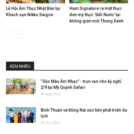
Lễ Hội Ẩm Thực Nhật Bản tại
Hum Signature ra mắt thực
Khách sạn Nikko Saigon
đơn mỹ thực ‘Đất-Nước’ tại
không gian mới Thung Xanh
XEM NHIỀU
“Sắc Màu Âm Nhạc” - trọn vẹn cho kỳ nghỉ
2/9 tại Mỹ Quỳnh Safari
28 Aug, 2024
Bình Thuận và Đồng Nai xúc tiến phát triển du
lịch
28 Oct, 2024