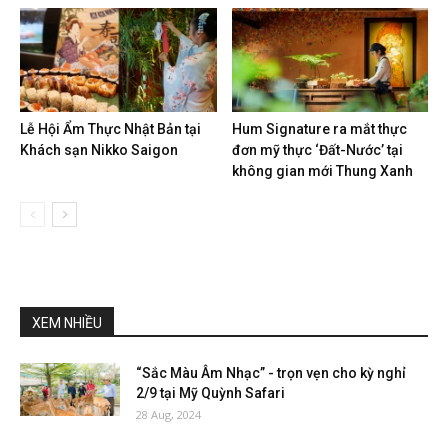
Lễ Hội Ẩm Thực Nhật Bản tại
Hum Signature ra mắt thực
Khách sạn Nikko Saigon
đơn mỹ thực ‘Đất-Nước’ tại
không gian mới Thung Xanh
XEM NHIỀU
“Sắc Màu Âm Nhạc” - trọn vẹn cho kỳ nghỉ
2/9 tại Mỹ Quỳnh Safari
28 Aug, 2024