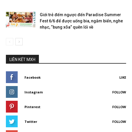
Giới trẻ đếm ngược đến Paradise Summer
Fest 6/6 để được uống bia, ngắm biển, nghe
nhạc, “bung xõa” quên lối về
LIÊN KẾT MXH
Facebook
LIKE
Instagram
FOLLOW
Pinterest
FOLLOW
Twitter
FOLLOW