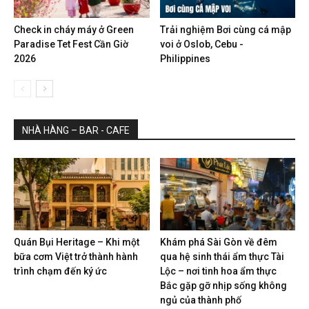
Check in cháy máy ở Green
Trải nghiệm Bơi cùng cá mập
Paradise Tet Fest Cần Giờ
voi ở Oslob, Cebu -
2026
Philippines
NHÀ HÀNG – BAR - CAFE
Quán Bụi Heritage – Khi một
Khám phá Sài Gòn về đêm
bữa cơm Việt trở thành hành
qua hệ sinh thái ẩm thực Tài
trình chạm đến ký ức
Lộc – nơi tinh hoa ẩm thực
Bắc gặp gỡ nhịp sống không
ngủ của thành phố