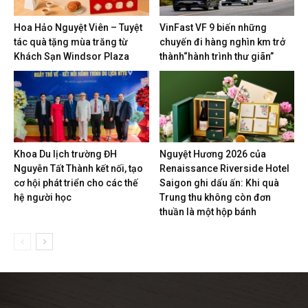
Hoa Hảo Nguyệt Viên – Tuyệt
VinFast VF 9 biến những
tác quà tặng mùa trăng từ
chuyến đi hàng nghìn km trở
Khách Sạn Windsor Plaza
thành“hành trình thư giãn”
Khoa Du lịch trường ĐH
Nguyệt Hương 2026 của
Nguyễn Tất Thành kết nối, tạo
Renaissance Riverside Hotel
cơ hội phát triển cho các thế
Saigon ghi dấu ấn: Khi quà
hệ người học
Trung thu không còn đơn
thuần là một hộp bánh