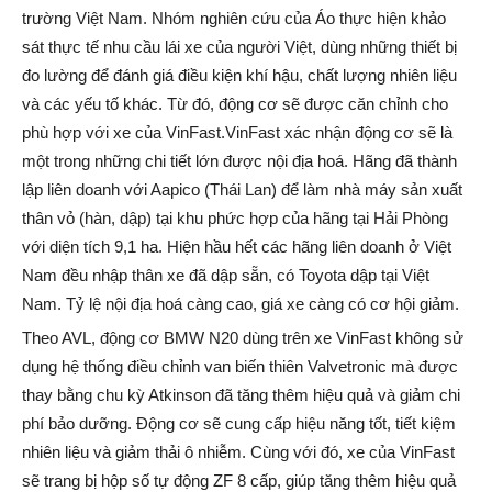
trường Việt Nam. Nhóm nghiên cứu của Áo thực hiện khảo
sát thực tế nhu cầu lái xe của người Việt, dùng những thiết bị
đo lường để đánh giá điều kiện khí hậu, chất lượng nhiên liệu
và các yếu tố khác. Từ đó, động cơ sẽ được căn chỉnh cho
phù hợp với xe của VinFast.VinFast xác nhận động cơ sẽ là
một trong những chi tiết lớn được nội địa hoá. Hãng đã thành
lập liên doanh với Aapico (Thái Lan) để làm nhà máy sản xuất
thân vỏ (hàn, dập) tại khu phức hợp của hãng tại Hải Phòng
với diện tích 9,1 ha. Hiện hầu hết các hãng liên doanh ở Việt
Nam đều nhập thân xe đã dập sẵn, có Toyota dập tại Việt
Nam. Tỷ lệ nội địa hoá càng cao, giá xe càng có cơ hội giảm.
Theo AVL, động cơ BMW N20 dùng trên xe VinFast không sử
dụng hệ thống điều chỉnh van biến thiên Valvetronic mà được
thay bằng chu kỳ Atkinson đã tăng thêm hiệu quả và giảm chi
phí bảo dưỡng. Động cơ sẽ cung cấp hiệu năng tốt, tiết kiệm
nhiên liệu và giảm thải ô nhiễm. Cùng với đó, xe của VinFast
sẽ trang bị hộp số tự động ZF 8 cấp, giúp tăng thêm hiệu quả