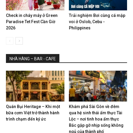
Check in cháy máy ở Green
Trải nghiệm Bơi cùng cá mập
Paradise Tet Fest Cần Giờ
voi ở Oslob, Cebu -
2026
Philippines
NHÀ HÀNG – BAR - CAFE
Quán Bụi Heritage – Khi một
Khám phá Sài Gòn về đêm
bữa cơm Việt trở thành hành
qua hệ sinh thái ẩm thực Tài
trình chạm đến ký ức
Lộc – nơi tinh hoa ẩm thực
Bắc gặp gỡ nhịp sống không
ngủ của thành phố