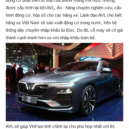
động cơ phát triển từ loại của BMW mang mã N20, nhưng
được cấu hình lại bởi AVL, Áo - hãng chuyên nghiên cứu, cấu
hình động cơ, hộp số cho các hãng xe. Lãnh đạo AVL cho biết
hãng xe Việt Nam sẽ sản xuất động cơ trong nước, trên hệ
thống dây chuyền nhập khẩu từ Đức. Do đó, cỗ máy sẽ có giá
thành cạnh tranh hơn so với nhập khẩu toàn bộ.
AVL sẽ giúp VinFast tinh chỉnh lại cho phù hợp nhất với thị