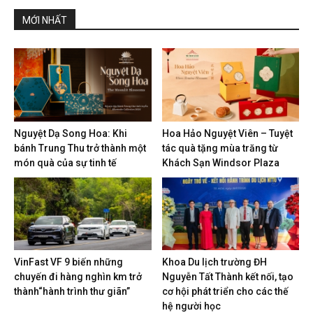
MỚI NHẤT
Nguyệt Dạ Song Hoa: Khi
Hoa Hảo Nguyệt Viên – Tuyệt
bánh Trung Thu trở thành một
tác quà tặng mùa trăng từ
món quà của sự tinh tế
Khách Sạn Windsor Plaza
VinFast VF 9 biến những
Khoa Du lịch trường ĐH
chuyến đi hàng nghìn km trở
Nguyễn Tất Thành kết nối, tạo
thành“hành trình thư giãn”
cơ hội phát triển cho các thế
hệ người học