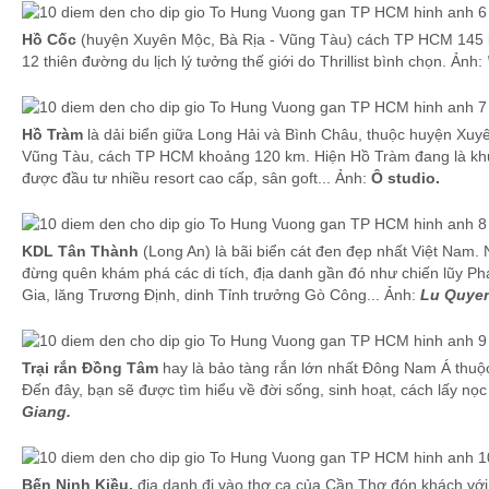
Hồ Cốc
(huyện Xuyên Mộc, Bà Rịa - Vũng Tàu) cách TP HCM 145 k
12 thiên đường du lịch lý tưởng thế giới do Thrillist bình chọn. Ảnh:
Hồ Tràm
là dải biển giữa Long Hải và Bình Châu, thuộc huyện Xuyê
Vũng Tàu, cách TP HCM khoảng 120 km. Hiện Hồ Tràm đang là khu
được đầu tư nhiều resort cao cấp, sân goft... Ảnh:
Ô studio.
KDL Tân Thành
(Long An) là bãi biển cát đen đẹp nhất Việt Nam. 
đừng quên khám phá các di tích, địa danh gần đó như chiến lũy Ph
Gia, lăng Trương Định, dinh Tỉnh trưởng Gò Công... Ảnh:
Lu Quye
Trại rắn Đồng Tâm
hay là bảo tàng rắn lớn nhất Đông Nam Á thuộ
Đến đây, bạn sẽ được tìm hiểu về đời sống, sinh hoạt, cách lấy nọc
Giang.
Bến Ninh Kiều,
địa danh đi vào thơ ca của Cần Thơ đón khách với