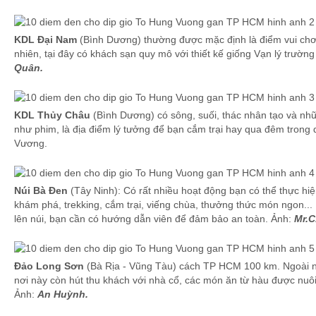
KDL Đại Nam
(Bình Dương) thường được mặc định là điểm vui chơi
nhiên, tại đây có khách sạn quy mô với thiết kế giống Vạn lý trườn
Quân.
KDL Thủy Châu
(Bình Dương) có sông, suối, thác nhân tạo và nhữ
như phim, là địa điểm lý tưởng để bạn cắm trại hay qua đêm trong 
Vương.
Núi Bà Đen
(Tây Ninh): Có rất nhiều hoạt động bạn có thể thực hiệ
khám phá, trekking, cắm trại, viếng chùa, thưởng thức món ngon... 
lên núi, bạn cần có hướng dẫn viên để đảm bảo an toàn. Ảnh:
Mr.C
Đảo Long Sơn
(Bà Rịa - Vũng Tàu) cách TP HCM 100 km. Ngoài n
nơi này còn hút thu khách với nhà cổ, các món ăn từ hàu được nuôi
Ảnh:
An Huỳnh.