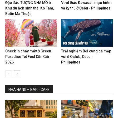
Độc đáo TƯỢNG NHÀ MỒ ở
Vượt thác Kawasan mạo hiểm
Khu du lịch sinh thái Ko Tam,
và kỳ thú ở Cebu - Philippines
Buôn Ma Thuột
Check in cháy máy ở Green
Trải nghiệm Bơi cùng cá mập
Paradise Tet Fest Cần Giờ
voi ở Oslob, Cebu -
2026
Philippines
NHÀ HÀNG – BAR - CAFE