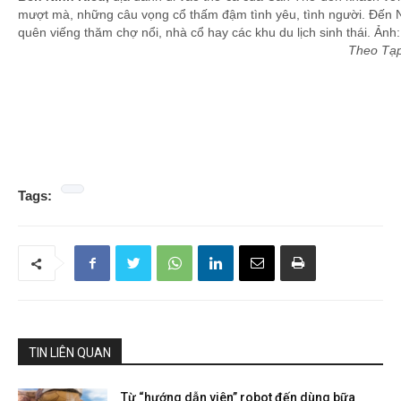
mượt mà, những câu vọng cổ thấm đậm tình yêu, tình người. Đến 
quên viếng thăm chợ nổi, nhà cổ hay các khu du lịch sinh thái. Ảnh
Theo Tạp 
Tags:
TIN LIÊN QUAN
Từ “hướng dẫn viên” robot đến dùng bữa