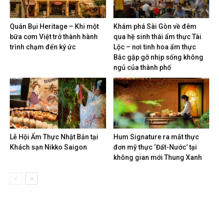
Quán Bụi Heritage – Khi một
Khám phá Sài Gòn về đêm
bữa cơm Việt trở thành hành
qua hệ sinh thái ẩm thực Tài
trình chạm đến ký ức
Lộc – nơi tinh hoa ẩm thực
Bắc gặp gỡ nhịp sống không
ngủ của thành phố
Lễ Hội Ẩm Thực Nhật Bản tại
Hum Signature ra mắt thực
Khách sạn Nikko Saigon
đơn mỹ thực ‘Đất-Nước’ tại
không gian mới Thung Xanh