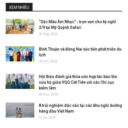
XEM NHIỀU
“Sắc Màu Âm Nhạc” - trọn vẹn cho kỳ nghỉ
2/9 tại Mỹ Quỳnh Safari
28 Aug, 2024
Bình Thuận và Đồng Nai xúc tiến phát triển du
lịch
28 Oct, 2024
Hội thảo đánh giá thỏa ước hợp tác bảo tồn
cứu hộ giữa VQG Cát Tiên với các Chi cục
kiểm lâm
08 Nov, 2024
8 trải nghiệm đặc sắc tại các khu nghỉ dưỡng
hàng đầu Việt Nam
31 Jul, 2024