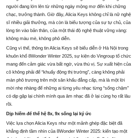
người đang lớn lên từ những ngày mộng mơ đến khi chững
chạc, trưởng thành. Giờ đây, Alicia Keys không chỉ là nữ nghệ
sĩ nhiều giải thưởng, mà còn là biểu tượng của sự tự chủ, của
lòng tin vào bản thân, của một thái độ nghệ thuật vững vàng:
không màu mè, không phô diễn.
Cũng vì thế, thông tin Alicia Keys sẽ biểu diễn ở Hà Nội trong
khuôn khổ 8Wonder Winter 2025, sự kiện do Vingroup tổ chức
mang đến cảm giác vừa bất ngờ, vừa thú vị. Sự xuất hiện của
cô không phải để “khuấy động thị trường”, càng không phải
màn phô trương trên một sân khấu đẳng cấp, mà là một lời
mời nhẹ nhàng để những ai từng yêu nhạc từng “sống chậm”
có dịp gặp lại chính mình qua âm nhạc đã ở lại cùng họ rất lâu
rồi.
Dịp hiếm để thế hệ 8x, 9x sống lại ký ức
Việc lựa chọn Alicia Keys như một mảnh ghép đặc biệt đã
khẳng định tầm nhìn của 8Wonder Winter 2025: kiến tạo một