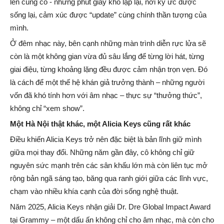
lên cùng cô - những phút giây khó lặp lại, nơi ký ức được
sống lại, cảm xúc được “update” cùng chính thần tượng của
mình.
Ở đêm nhạc này, bên cạnh những màn trình diễn rực lửa sẽ
còn là một không gian vừa đủ sâu lắng để từng lời hát, từng
giai điệu, từng khoảng lặng đều được cảm nhận trọn vẹn. Đó
là cách để một thế hệ khán giả trưởng thành – những người
vốn đã khó tính hơn với âm nhạc – thực sự “thưởng thức”,
không chỉ “xem show”.
Một Hà Nội thật khác, một Alicia Keys cũng rất khác
Điều khiến Alicia Keys trở nên đặc biệt là bản lĩnh giữ mình
giữa mọi thay đổi. Những năm gần đây, cô không chỉ giữ
nguyên sức mạnh trên các sân khấu lớn mà còn liên tục mở
rộng bản ngã sáng tạo, băng qua ranh giới giữa các lĩnh vực,
chạm vào nhiều khía cạnh của đời sống nghệ thuật.
Năm 2025, Alicia Keys nhận giải Dr. Dre Global Impact Award
tại Grammy – một dấu ấn không chỉ cho âm nhạc, mà còn cho