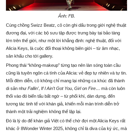
Ảnh: FB.
Cùng chồng Swizz Beatz, cô còn ghi dấu trong giới nghệ thuật
đương đại, với các bộ sưu tập được trưng bày tại bảo tàng
lớn trên thế giới, như một lời khẳng định: nghệ thuật, đối với
Alicia Keys, là cuộc đối thoại không biên giới – từ âm nhạc,
sân khấu cho tới gallery.
Phong thái “không-makeup” từng tạo nên làn sóng toàn cầu
cũng là tuyên ngôn cá tính của Alicia: vẻ đẹp tự nhiên và tự tin.
Mỗi đêm diễn, cô không chỉ mang lại những ca khúc đã thành
di sản như
Fallin’
,
If I Ain’t Got You
,
Girl on Fire
… mà còn luôn
thổi vào đó biến tấu bất ngờ – từ phối khí, dàn dựng, đến
tương tác tinh tế với khán giả, khiến mỗi màn trình diễn trở
thành một trải nghiệm không thể lặp lại.
Đó là lý do để khán giả Việt có thể chờ đợi một Alicia Keys rất
khác ở 8Wonder Winter 2025, không chỉ là diva của ký ức, mà