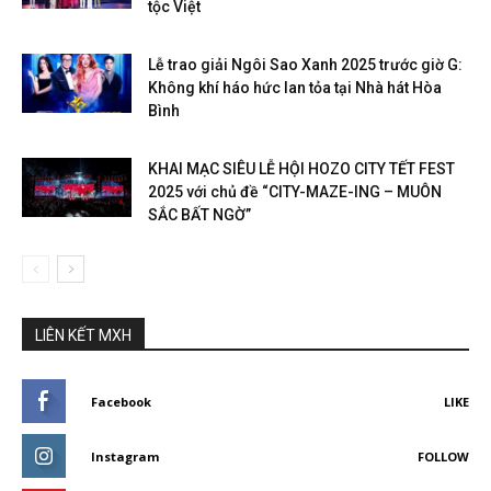
tộc Việt
Lễ trao giải Ngôi Sao Xanh 2025 trước giờ G:
Không khí háo hức lan tỏa tại Nhà hát Hòa
Bình
KHAI MẠC SIÊU LỄ HỘI HOZO CITY TẾT FEST
2025 với chủ đề “CITY-MAZE-ING – MUÔN
SẮC BẤT NGỜ”
LIÊN KẾT MXH
Facebook
LIKE
Instagram
FOLLOW