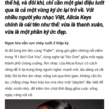
thế hệ, và đôi khi, chỉ cần một giai điệu lướt
qua là cả một vùng ký ức lại trở về. Với
nhiều người yêu nhạc Việt, Alicia Keys
chính là cái tên như thế: vừa là thanh xuân,
vừa là một phần ký ức đẹp.
Ngọn lửa vẫn rực cháy suốt 2 thập kỷ
Ai đó từng lớn lên cùng “Fallin’”, từng gửi gắm những nỗi niềm
trong “If I Ain’t Got You”, từng nghe lại “No One” giữa một ngày
thành phố chùng xuống. Âm nhạc của Alicia Keys có cách
riêng để ở lại trong lòng người nghe: mạnh mẽ, dịu dàng và rất
thật. Đó là thứ âm nhạc sống sót qua thời gian, không cần ồn
ào, chẳng chạy theo trào lưu mà như một “playlist” đặc biệt để
nhắc mình nhớ, để kiếm tìm chút tĩnh lặng giữa cuộc sống
ngày càng vội vã.