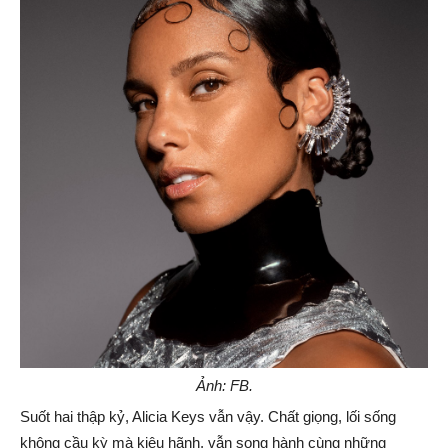
Ảnh: FB.
Suốt hai thập kỷ, Alicia Keys vẫn vậy. Chất giọng, lối sống
không cầu kỳ mà kiêu hãnh, vẫn song hành cùng những