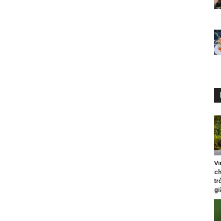
Vi
ch
tr
gi