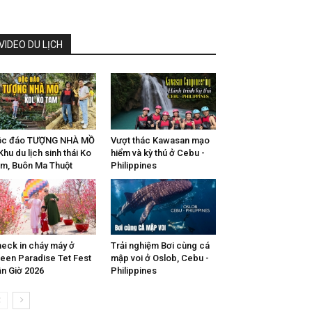
VIDEO DU LỊCH
ộc đáo TƯỢNG NHÀ MỒ
Vượt thác Kawasan mạo
Khu du lịch sinh thái Ko
hiểm và kỳ thú ở Cebu -
m, Buôn Ma Thuột
Philippines
eck in cháy máy ở
Trải nghiệm Bơi cùng cá
een Paradise Tet Fest
mập voi ở Oslob, Cebu -
n Giờ 2026
Philippines