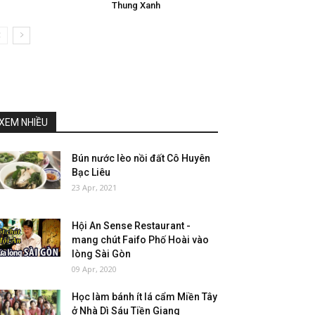
Thung Xanh
XEM NHIỀU
Bún nước lèo nồi đất Cô Huyên
Bạc Liêu
23 Apr, 2021
Hội An Sense Restaurant -
mang chút Faifo Phố Hoài vào
lòng Sài Gòn
09 Apr, 2020
Học làm bánh ít lá cẩm Miền Tây
ở Nhà Dì Sáu Tiền Giang