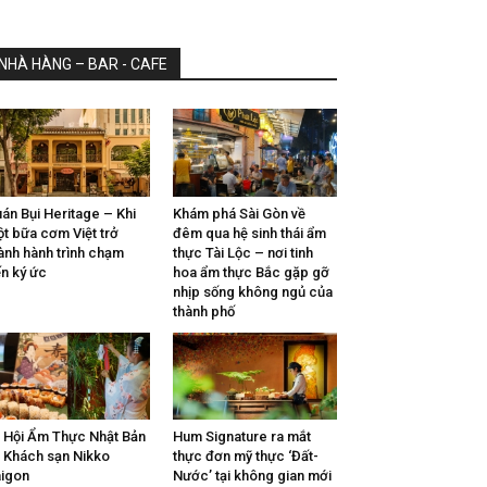
NHÀ HÀNG – BAR - CAFE
án Bụi Heritage – Khi
Khám phá Sài Gòn về
t bữa cơm Việt trở
đêm qua hệ sinh thái ẩm
ành hành trình chạm
thực Tài Lộc – nơi tinh
n ký ức
hoa ẩm thực Bắc gặp gỡ
nhịp sống không ngủ của
thành phố
 Hội Ẩm Thực Nhật Bản
Hum Signature ra mắt
i Khách sạn Nikko
thực đơn mỹ thực ‘Đất-
igon
Nước’ tại không gian mới