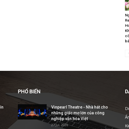
Ng
Re
Ho
Kh
cò
b
PHỔ BIẾN
D
ến
Vinpearl Theatre - Nhà hát cho
D
những giấc mơ lớn của công
Ẩ
nghiệp văn hóa Việt
27 Jul, 2026
Ki