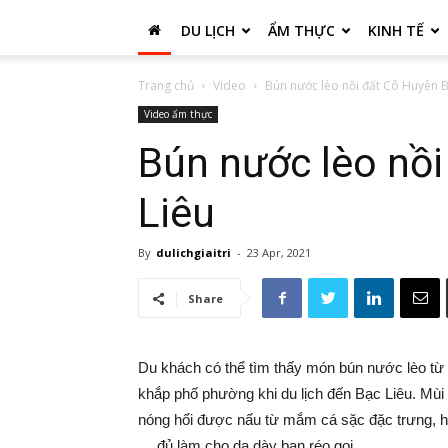
DU LỊCH
ẨM THỰC
KINH TẾ
Trang chủ
Video
Bún nước lèo nồi đất Cô Huyên B
Video ẩm thực
Bún nước lèo nồ
Liêu
By
dulichgiaitri
-
23 Apr, 2021
Share
Du khách có thể tìm thấy món bún nước lèo từ 
khắp phố phường khi du lịch đến Bạc Liêu. Mùi
nóng hổi được nấu từ mắm cá sặc đặc trưng, hò
… đủ làm cho dạ dày bạn réo gọi.