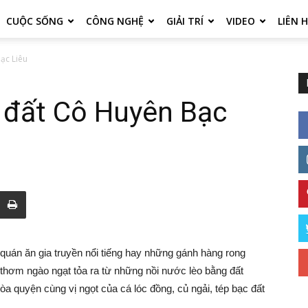
CUỘC SỐNG
CÔNG NGHỆ
GIẢI TRÍ
VIDEO
LIÊN 
ạc Liêu
i đất Cô Huyên Bạc
quán ăn gia truyền nổi tiếng hay những gánh hàng rong
 thơm ngào ngạt tỏa ra từ những nồi nước lèo bằng đất
a quyện cùng vị ngọt của cá lóc đồng, củ ngải, tép bạc đất