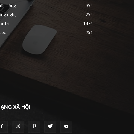
uộc sống
959
ông nghệ
259
ải Trí
1476
ideo
251
ẠNG XÃ HỘI