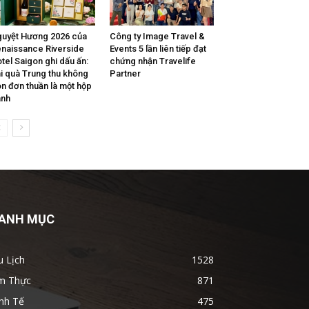
uyệt Hương 2026 của
Công ty Image Travel &
naissance Riverside
Events 5 lần liên tiếp đạt
tel Saigon ghi dấu ấn:
chứng nhận Travelife
i quà Trung thu không
Partner
n đơn thuần là một hộp
ánh
ANH MỤC
u Lịch
1528
m Thực
871
nh Tế
475