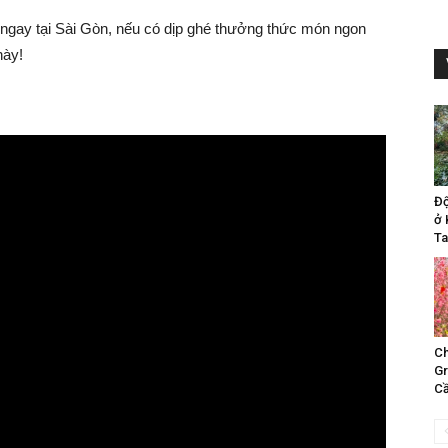
 ngay tại Sài Gòn, nếu có dịp ghé thưởng thức món ngon
này!
Đ
ở 
Ta
Ch
Gr
Cầ