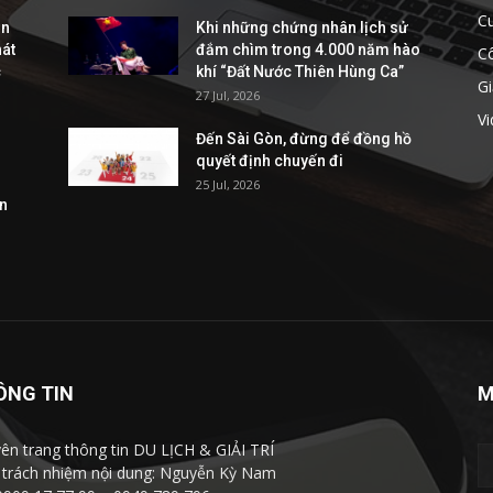
C
ễn
Khi những chứng nhân lịch sử
hát
đắm chìm trong 4.000 năm hào
C
c
khí “Đất Nước Thiên Hùng Ca”
Gi
27 Jul, 2026
V
Đến Sài Gòn, đừng để đồng hồ
quyết định chuyến đi
25 Jul, 2026
ần
ÔNG TIN
M
ên trang thông tin DU LỊCH & GIẢI TRÍ
 trách nhiệm nội dung: Nguyễn Kỳ Nam