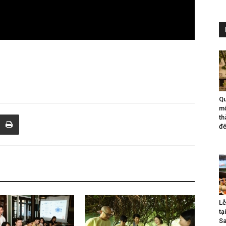
Qu
mộ
th
đế
Lễ
tạ
Sa