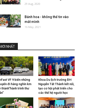
29 Aug, 2020
Bánh hoa - không thể tin vào
mắt mình
16 May, 2021
MỚI NHẤT
nFast VF 9 biến những
Khoa Du lịch trường ĐH
uyến đi hàng nghìn km
Nguyễn Tất Thành kết nối,
ở thành“hành trình thư
tạo cơ hội phát triển cho
ãn”
các thế hệ người học