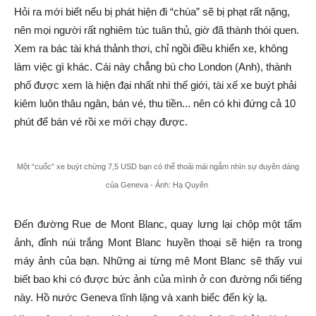
Hỏi ra mới biết nếu bị phát hiện đi “chùa” sẽ bị phạt rất nặng,
nên mọi người rất nghiêm túc tuân thủ, giờ đã thành thói quen.
Xem ra bác tài khá thảnh thơi, chỉ ngồi điều khiển xe, không
làm việc gì khác. Cái này chẳng bù cho London (Anh), thành
phố được xem là hiện đại nhất nhì thế giới, tài xế xe buýt phải
kiêm luôn thâu ngân, bán vé, thu tiền... nên có khi đứng cả 10
phút để bán vé rồi xe mới chạy được.
Một “cuốc” xe buýt chừng 7,5 USD bạn có thể thoải mái ngắm nhìn sự duyên dáng
của Geneva - Ảnh: Hạ Quyên
Đến đường Rue de Mont Blanc, quay lưng lại chộp một tấm
ảnh, đỉnh núi trắng Mont Blanc huyền thoại sẽ hiện ra trong
máy ảnh của bạn. Những ai từng mê Mont Blanc sẽ thấy vui
biết bao khi có được bức ảnh của mình ở con đường nổi tiếng
này. Hồ nước Geneva tĩnh lặng và xanh biếc đến kỳ lạ.