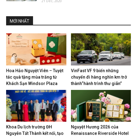
21 Dec, 2020
MỚI NHẤT
Hoa Hảo Nguyệt Viên – Tuyệt
VinFast VF 9 biến những
tác quà tặng mùa trăng từ
chuyến đi hàng nghìn km trở
Khách Sạn Windsor Plaza
thành“hành trình thư giãn”
Khoa Du lịch trường ĐH
Nguyệt Hương 2026 của
Nguyễn Tất Thành kết nối, tạo
Renaissance Riverside Hotel