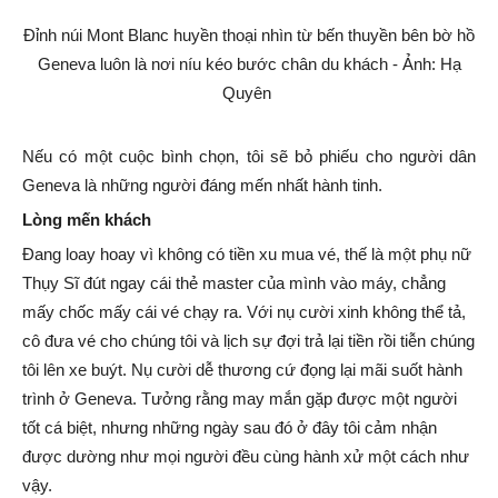
Đỉnh núi Mont Blanc huyền thoại nhìn từ bến thuyền bên bờ hồ
Geneva luôn là nơi níu kéo bước chân du khách - Ảnh: Hạ
Quyên
Nếu có một cuộc bình chọn, tôi sẽ bỏ phiếu cho người dân
Geneva là những người đáng mến nhất hành tinh.
Lòng mến khách
Đang loay hoay vì không có tiền xu mua vé, thế là một phụ nữ
Thụy Sĩ đút ngay cái thẻ master của mình vào máy, chẳng
mấy chốc mấy cái vé chạy ra. Với nụ cười xinh không thể tả,
cô đưa vé cho chúng tôi và lịch sự đợi trả lại tiền rồi tiễn chúng
tôi lên xe buýt. Nụ cười dễ thương cứ đọng lại mãi suốt hành
trình ở Geneva. Tưởng rằng may mắn gặp được một người
tốt cá biệt, nhưng những ngày sau đó ở đây tôi cảm nhận
được dường như mọi người đều cùng hành xử một cách như
vậy.