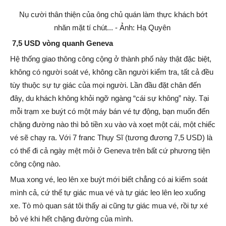
Nụ cười thân thiện của ông chủ quán làm thực khách bớt
nhăn mặt tí chút... - Ảnh: Hạ Quyên
7,5 USD vòng quanh Geneva
Hệ thống giao thông công cộng ở thành phố này thật đặc biệt,
không có người soát vé, không cần người kiểm tra, tất cả đều
tùy thuộc sự tự giác của mọi người. Lần đầu đặt chân đến
đây, du khách không khỏi ngỡ ngàng “cái sự không” này. Tại
mỗi trạm xe buýt có một máy bán vé tự động, bạn muốn đến
chặng đường nào thì bỏ tiền xu vào và xoẹt một cái, một chiếc
vé sẽ chạy ra. Với 7 franc Thụy Sĩ (tương đương 7,5 USD) là
có thể đi cả ngày mệt mỏi ở Geneva trên bất cứ phương tiện
công cộng nào.
Mua xong vé, leo lên xe buýt mới biết chẳng có ai kiểm soát
mình cả, cứ thế tự giác mua vé và tự giác leo lên leo xuống
xe. Tò mò quan sát tôi thấy ai cũng tự giác mua vé, rồi tự xé
bỏ vé khi hết chặng đường của mình.