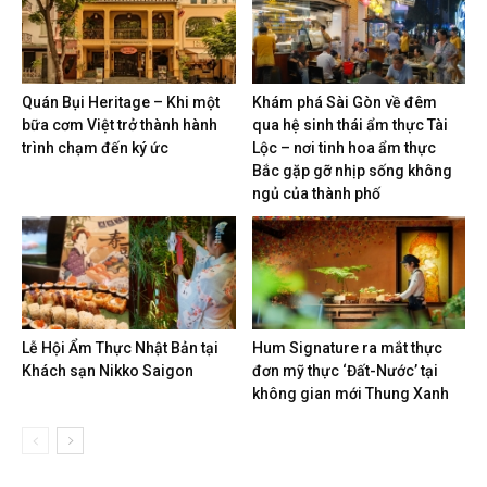
Quán Bụi Heritage – Khi một
Khám phá Sài Gòn về đêm
bữa cơm Việt trở thành hành
qua hệ sinh thái ẩm thực Tài
trình chạm đến ký ức
Lộc – nơi tinh hoa ẩm thực
Bắc gặp gỡ nhịp sống không
ngủ của thành phố
Lễ Hội Ẩm Thực Nhật Bản tại
Hum Signature ra mắt thực
Khách sạn Nikko Saigon
đơn mỹ thực ‘Đất-Nước’ tại
không gian mới Thung Xanh