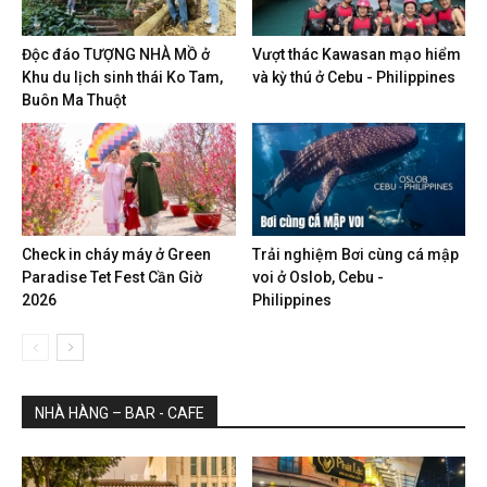
Độc đáo TƯỢNG NHÀ MỒ ở
Vượt thác Kawasan mạo hiểm
Khu du lịch sinh thái Ko Tam,
và kỳ thú ở Cebu - Philippines
Buôn Ma Thuột
Check in cháy máy ở Green
Trải nghiệm Bơi cùng cá mập
Paradise Tet Fest Cần Giờ
voi ở Oslob, Cebu -
2026
Philippines
NHÀ HÀNG – BAR - CAFE