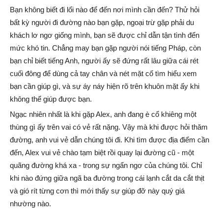
Bạn không biết đi lối nào để đến nơi mình cần đến? Thử hỏi
bất kỳ người đi đường nào bạn gặp, ngoại trừ gặp phải du
khách lơ ngơ giống mình, bạn sẽ được chỉ dẫn tận tình đến
mức khó tin. Chẳng may bạn gặp người nói tiếng Pháp, còn
bạn chỉ biết tiếng Anh, người ấy sẽ đứng rất lâu giữa cái rét
cuối đông để dùng cả tay chân và nét mặt cố tìm hiểu xem
bạn cần giúp gì, và sự áy náy hiện rõ trên khuôn mặt ấy khi
không thể giúp được bạn.
Ngạc nhiên nhất là khi gặp Alex, anh đang è cổ khiêng một
thùng gì ấy trên vai có vẻ rất nặng. Vậy mà khi được hỏi thăm
đường, anh vui vẻ dẫn chúng tôi đi. Khi tìm được địa điểm cần
đến, Alex vui vẻ chào tạm biệt rồi quay lại đường cũ - một
quãng đường khá xa - trong sự ngẩn ngơ của chúng tôi. Chỉ
khi nào đứng giữa ngã ba đường trong cái lạnh cắt da cắt thịt
và gió rít từng cơn thì mới thấy sự giúp đỡ này quý giá
nhường nào.