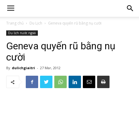
Trang chủ
Du Lịch
Geneva quyến rũ bằng nụ cười
Du lịch nước ngoài
Geneva quyến rũ bằng nụ
cười
By
dulichgiaitri
-
27 Mar, 2012