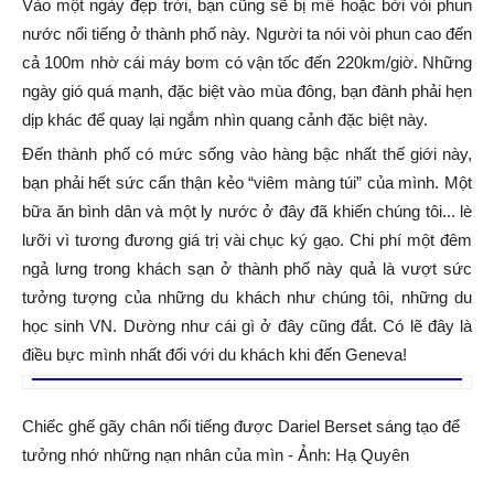
Vào một ngày đẹp trời, bạn cũng sẽ bị mê hoặc bởi vòi phun
nước nổi tiếng ở thành phố này. Người ta nói vòi phun cao đến
cả 100m nhờ cái máy bơm có vận tốc đến 220km/giờ. Những
ngày gió quá mạnh, đặc biệt vào mùa đông, bạn đành phải hẹn
dịp khác để quay lại ngắm nhìn quang cảnh đặc biệt này.
Đến thành phố có mức sống vào hàng bậc nhất thế giới này,
bạn phải hết sức cẩn thận kẻo “viêm màng túi” của mình. Một
bữa ăn bình dân và một ly nước ở đây đã khiến chúng tôi... lè
lưỡi vì tương đương giá trị vài chục ký gạo. Chi phí một đêm
ngả lưng trong khách sạn ở thành phố này quả là vượt sức
tưởng tượng của những du khách như chúng tôi, những du
học sinh VN. Dường như cái gì ở đây cũng đắt. Có lẽ đây là
điều bực mình nhất đối với du khách khi đến Geneva!
Chiếc ghế gãy chân nổi tiếng được Dariel Berset sáng tạo để
tưởng nhớ những nạn nhân của mìn - Ảnh: Hạ Quyên