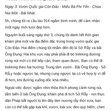
Ngày 3: Vườn Quốc gia Côn Đảo - Miếu Bà Phi Yến - Chùa
Núi Một - Bãi Nhát
5h, chúng tôi ra cầu tàu 914 ngắm bình minh, để cảm nhận
một ngày mới tươi đẹp hơn.
Nguyên buổi sáng ngày thứ 3, chúng tôi dành hết thời gian
khám phá một vài địa điểm đặc trưng trong vườn quốc gia
Côn Đảo. Hai điểm chúng tôi nhắm đến đó là Sở Rẫy và bãi
Ông Đụng. Hai khu vực này phải phải đi bộ trekking đường
rừng núi mới có thể tiếp cận, tham quan được. Bạn có thể đi
trekking theo hai hướng: Trung tâm vườn - Bãi Ông Đụng - Sở
Rẫ,y hoặc ngược lại, nhưng cung ngược lại có vẻ hợp lý vì dễ
đi hơn, khi đường xuống dốc khá nhiều.
Ngoài việc được ngắm nhìn thỏa thích phong cảnh rừng núi,
tắm biển ở bãi Ông Đụng, khám phá di tích Sở Rẫy - nơi thực
dân Pháp bắt người tù lên đây làm nương rẫy thời xưa, bạn
còn có thể bắt gặp loài khỉ, vượn, loài sóc đen quý hiếm, chim