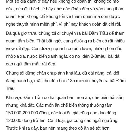
Một số địa danh ở đây nếu không có đoàn thì không có mở
cửa, nếu đi khách lẻ hãy chờ các đoàn đến và vào cùng tham
quan. Bạn không chỉ không tốn vé tham quan mà còn được
nghe thuyết minh miễn phí, vì phí này khách đoàn đã chi rồi.
Đã quá giờ trưa, chúng tôi di chuyển ra bãi Đầm Trầu để tham
quan, tắm biển. Thật bất ngờ, cung đường ra biển có rất nhiều
view rất đẹp. Con đường quanh co uốn lượn, những hòn đảo
nhỏ xa xa, nước biển xanh ngắt, có nơi đến 2-3màu, bãi đá
cao ngút tầm mắt, rất đẹp.
Chúng tôi dừng chân chụp ảnh khá lâu, dù cái nắng, cái đói
đang hành hạ, mãi cho đến hơn 13h mới di chuyển ra bãi Đầm
Trầu.
Khu vực Đầm Trầu có hai quán bán món ăn, chế biến hải sản,
nhưng khá đắt. Các món ăn chế biến thông thường tầm
150.000-200.000 đồng, các loại ốc giá cũng cao dao động
120.000 đồng trở lên, Cá ít loại, giá cũng cao ngất ngưởng.
Trước khi ra đây, bạn nên mang theo đồ ăn sẽ tốt hơn.