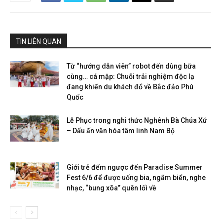
TIN LIÊN QUAN
Từ “hướng dẫn viên” robot đến dùng bữa
cùng… cá mập: Chuỗi trải nghiệm độc lạ
đang khiến du khách đổ về Bắc đảo Phú
Quốc
Lễ Phục trong nghi thức Nghênh Bà Chúa Xứ
– Dấu ấn văn hóa tâm linh Nam Bộ
Giới trẻ đếm ngược đến Paradise Summer
Fest 6/6 để được uống bia, ngắm biển, nghe
nhạc, “bung xõa” quên lối về