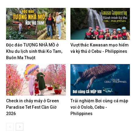
Độc đáo TƯỢNG NHÀ MỒ ở
Vượt thác Kawasan mạo hiểm
Khu du lịch sinh thái Ko Tam,
và kỳ thú ở Cebu - Philippines
Buôn Ma Thuột
Check in cháy máy ở Green
Trải nghiệm Bơi cùng cá mập
Paradise Tet Fest Cần Giờ
voi ở Oslob, Cebu -
2026
Philippines