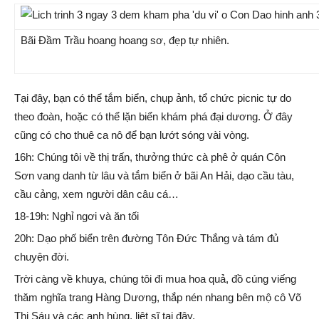
Bãi Đầm Trầu hoang hoang sơ, đẹp tự nhiên.
Tại đây, bạn có thể tắm biển, chụp ảnh, tổ chức picnic tự do
theo đoàn, hoặc có thể lặn biển khám phá đại dương. Ở đây
cũng có cho thuê ca nô để bạn lướt sóng vài vòng.
16h: Chúng tôi về thị trấn, thưởng thức cà phê ở quán Côn
Sơn vang danh từ lâu và tắm biển ở bãi An Hải, dạo cầu tàu,
cầu cảng, xem người dân câu cá…
18-19h: Nghỉ ngơi và ăn tối
20h: Dạo phố biển trên đường Tôn Đức Thắng và tám đủ
chuyện đời.
Trời càng về khuya, chúng tôi đi mua hoa quả, đồ cúng viếng
thăm nghĩa trang Hàng Dương, thắp nén nhang bên mộ cô Võ
Thị Sáu và các anh hùng, liệt sĩ tại đây.