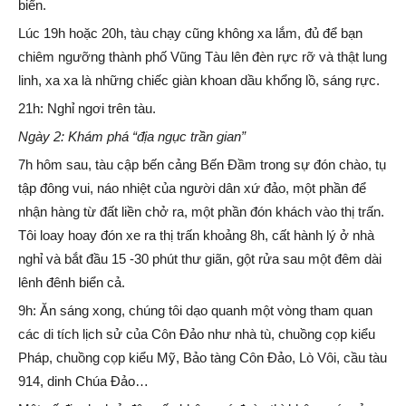
biển.
Lúc 19h hoặc 20h, tàu chạy cũng không xa lắm, đủ để bạn
chiêm ngưỡng thành phố Vũng Tàu lên đèn rực rỡ và thật lung
linh, xa xa là những chiếc giàn khoan dầu khổng lồ, sáng rực.
21h: Nghỉ ngơi trên tàu.
Ngày 2: Khám phá “địa ngục trần gian”
7h hôm sau, tàu cập bến cảng Bến Đầm trong sự đón chào, tụ
tập đông vui, náo nhiệt của người dân xứ đảo, một phần để
nhận hàng từ đất liền chở ra, một phần đón khách vào thị trấn.
Tôi loay hoay đón xe ra thị trấn khoảng 8h, cất hành lý ở nhà
nghỉ và bắt đầu 15 -30 phút thư giãn, gột rửa sau một đêm dài
lênh đênh biển cả.
9h: Ăn sáng xong, chúng tôi dạo quanh một vòng tham quan
các di tích lịch sử của Côn Đảo như nhà tù, chuồng cọp kiểu
Pháp, chuồng cọp kiểu Mỹ, Bảo tàng Côn Đảo, Lò Vôi, cầu tàu
914, dinh Chúa Đảo…