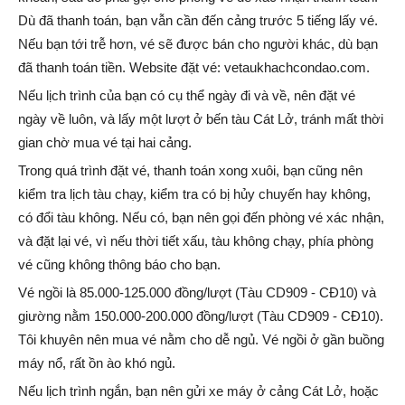
Dù đã thanh toán, bạn vẫn cần đến cảng trước 5 tiếng lấy vé.
Nếu bạn tới trễ hơn, vé sẽ được bán cho người khác, dù bạn
đã thanh toán tiền. Website đặt vé: vetaukhachcondao.com.
Nếu lịch trình của bạn có cụ thể ngày đi và về, nên đặt vé
ngày về luôn, và lấy một lượt ở bến tàu Cát Lở, tránh mất thời
gian chờ mua vé tại hai cảng.
Trong quá trình đặt vé, thanh toán xong xuôi, bạn cũng nên
kiểm tra lịch tàu chạy, kiểm tra có bị hủy chuyến hay không,
có đổi tàu không. Nếu có, bạn nên gọi đến phòng vé xác nhận,
và đặt lại vé, vì nếu thời tiết xấu, tàu không chạy, phía phòng
vé cũng không thông báo cho bạn.
Vé ngồi là 85.000-125.000 đồng/lượt (Tàu CD909 - CĐ10) và
giường nằm 150.000-200.000 đồng/lượt (Tàu CD909 - CĐ10).
Tôi khuyên nên mua vé nằm cho dễ ngủ. Vé ngồi ở gần buồng
máy nổ, rất ồn ào khó ngủ.
Nếu lịch trình ngắn, bạn nên gửi xe máy ở cảng Cát Lở, hoặc