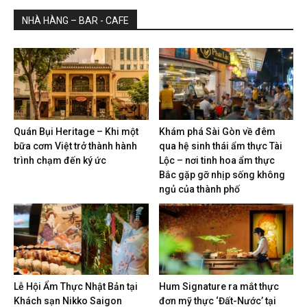
NHÀ HÀNG – BAR - CAFE
Quán Bụi Heritage – Khi một
Khám phá Sài Gòn về đêm
bữa cơm Việt trở thành hành
qua hệ sinh thái ẩm thực Tài
trình chạm đến ký ức
Lộc – nơi tinh hoa ẩm thực
Bắc gặp gỡ nhịp sống không
ngủ của thành phố
Lễ Hội Ẩm Thực Nhật Bản tại
Hum Signature ra mắt thực
Khách sạn Nikko Saigon
đơn mỹ thực ‘Đất-Nước’ tại