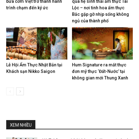
bữa cơm Việt trở thành hành
qua hệ sinh thái ẩm thực Tài
trình chạm đến ký ức
Lộc – nơi tinh hoa ẩm thực
Bắc gặp gỡ nhịp sống không
ngủ của thành phố
Lễ Hội Ẩm Thực Nhật Bản tại
Hum Signature ra mắt thực
Khách sạn Nikko Saigon
đơn mỹ thực ‘Đất-Nước’ tại
không gian mới Thung Xanh
XEM NHIỀU