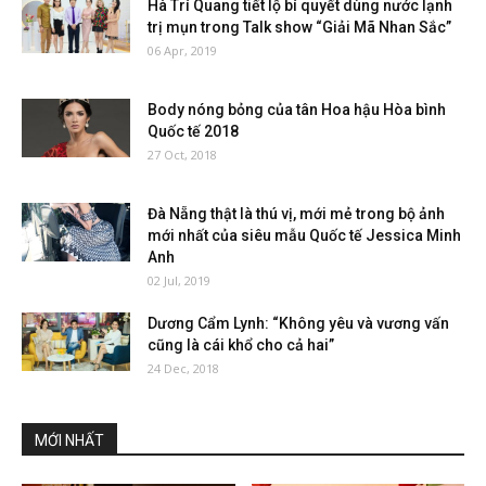
Hà Trí Quang tiết lộ bí quyết dùng nước lạnh
trị mụn trong Talk show “Giải Mã Nhan Sắc”
06 Apr, 2019
Body nóng bỏng của tân Hoa hậu Hòa bình
Quốc tế 2018
27 Oct, 2018
Đà Nẵng thật là thú vị, mới mẻ trong bộ ảnh
mới nhất của siêu mẫu Quốc tế Jessica Minh
Anh
02 Jul, 2019
Dương Cẩm Lynh: “Không yêu và vương vấn
cũng là cái khổ cho cả hai”
24 Dec, 2018
MỚI NHẤT