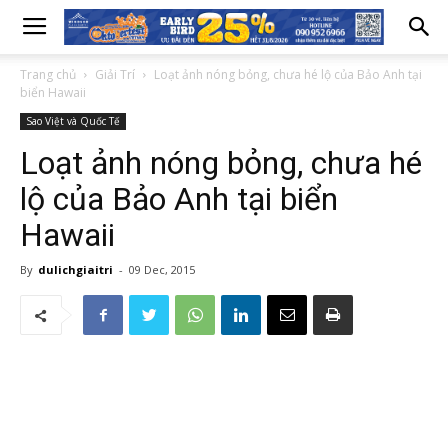
Trang chủ
Giải Trí
Loạt ảnh nóng bỏng, chưa hé lộ của Bảo Anh tại
biển Hawaii
Sao Việt và Quốc Tế
Loạt ảnh nóng bỏng, chưa hé
lộ của Bảo Anh tại biển
Hawaii
By
dulichgiaitri
-
09 Dec, 2015