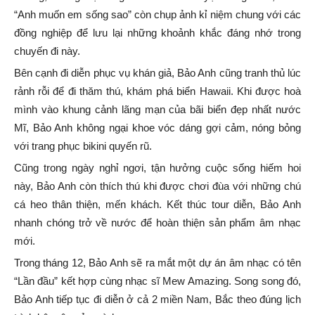
“Anh muốn em sống sao” còn chụp ảnh kỉ niệm chung với các
đồng nghiệp để lưu lại những khoảnh khắc đáng nhớ trong
chuyến đi này.
Bên cạnh đi diễn phục vụ khán giả, Bảo Anh cũng tranh thủ lúc
rảnh rỗi để đi thăm thú, khám phá biển Hawaii. Khi được hoà
mình vào khung cảnh lãng mạn của bãi biển đẹp nhất nước
Mĩ, Bảo Anh không ngại khoe vóc dáng gợi cảm, nóng bỏng
với trang phục bikini quyến rũ.
Cũng trong ngày nghỉ ngơi, tận hưởng cuộc sống hiếm hoi
này, Bảo Anh còn thích thú khi được chơi đùa với những chú
cá heo thân thiện, mến khách. Kết thúc tour diễn, Bảo Anh
nhanh chóng trở về nước để hoàn thiện sản phẩm âm nhạc
mới.
Trong tháng 12, Bảo Anh sẽ ra mắt một dự án âm nhạc có tên
“Lần đầu” kết hợp cùng nhạc sĩ Mew Amazing. Song song đó,
Bảo Anh tiếp tục đi diễn ở cả 2 miền Nam, Bắc theo đúng lịch