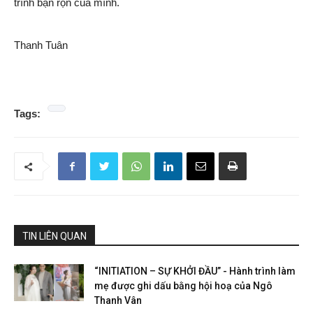
trình bận rộn của mình.
Thanh Tuân
Tags:
TIN LIÊN QUAN
“INITIATION – SỰ KHỞI ĐẦU” - Hành trình làm
mẹ được ghi dấu bằng hội hoạ của Ngô
Thanh Vân