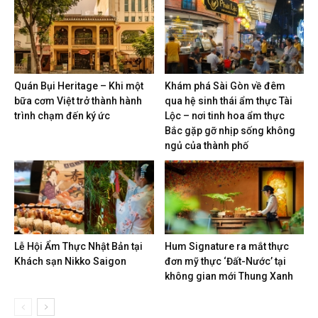
Quán Bụi Heritage – Khi một
Khám phá Sài Gòn về đêm
bữa cơm Việt trở thành hành
qua hệ sinh thái ẩm thực Tài
trình chạm đến ký ức
Lộc – nơi tinh hoa ẩm thực
Bắc gặp gỡ nhịp sống không
ngủ của thành phố
Lễ Hội Ẩm Thực Nhật Bản tại
Hum Signature ra mắt thực
Khách sạn Nikko Saigon
đơn mỹ thực ‘Đất-Nước’ tại
không gian mới Thung Xanh