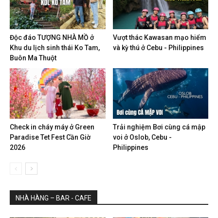
Độc đáo TƯỢNG NHÀ MỒ ở
Vượt thác Kawasan mạo hiểm
Khu du lịch sinh thái Ko Tam,
và kỳ thú ở Cebu - Philippines
Buôn Ma Thuột
Check in cháy máy ở Green
Trải nghiệm Bơi cùng cá mập
Paradise Tet Fest Cần Giờ
voi ở Oslob, Cebu -
2026
Philippines
NHÀ HÀNG – BAR - CAFE