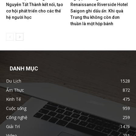
Nguyễn Tất Thành kết nối, tạo
Renaissance Riverside Hotel
cơ hội phát triển cho các thế
Saigon ghi dấu ấn: Khi quà
hệ người học
Trung thu không còn đơn
thuần là một hộp bánh
DANH MỤC
Du Lịch
1528
Ẩm Thực
872
Kinh Tế
475
Cuộc sống
959
Công nghệ
259
Giải Trí
1476
Video
251