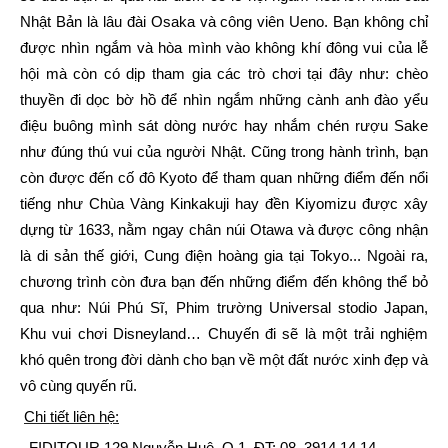
Nhật Bản là lâu đài Osaka và công viên Ueno. Bạn không chỉ
được nhìn ngắm và hòa mình vào không khí đông vui của lễ
hội mà còn có dịp tham gia các trò chơi tại đây như: chèo
thuyền đi dọc bờ hồ để nhìn ngắm những cành anh đào yểu
điệu buông mình sát dòng nước hay nhắm chén rượu Sake
như đúng thú vui của người Nhật. Cũng trong hành trình, bạn
còn được đến cố đô Kyoto để tham quan những điểm đến nổi
tiếng như Chùa Vàng Kinkakuji hay đền Kiyomizu được xây
dựng từ 1633, nằm ngay chân núi Otawa và được công nhận
là di sản thế giới, Cung điện hoàng gia tại Tokyo... Ngoài ra,
chương trình còn đưa bạn đến những điểm đến không thể bỏ
qua như: Núi Phú Sĩ, Phim trường Universal stodio Japan,
Khu vui chơi Disneyland… Chuyến đi sẽ là một trải nghiệm
khó quên trong đời dành cho bạn về một đất nước xinh đẹp và
vô cùng quyến rũ.
Chi tiết liên hệ:
- FIDITOUR 129 Nguyễn Huệ, Q.1, ĐT: 08. 3914 14 14