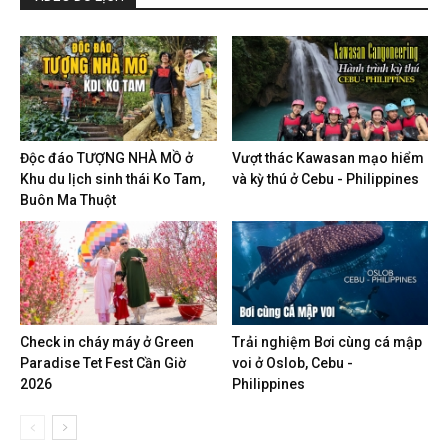
Độc đáo TƯỢNG NHÀ MỒ ở
Vượt thác Kawasan mạo hiểm
Khu du lịch sinh thái Ko Tam,
và kỳ thú ở Cebu - Philippines
Buôn Ma Thuột
Check in cháy máy ở Green
Trải nghiệm Bơi cùng cá mập
Paradise Tet Fest Cần Giờ
voi ở Oslob, Cebu -
2026
Philippines