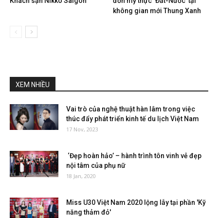
Khách sạn Nikko Saigon
đơn mỹ thực ‘Đất-Nước’ tại
không gian mới Thung Xanh
XEM NHIỀU
Vai trò của nghệ thuật hàn lâm trong việc
thúc đẩy phát triển kinh tế du lịch Việt Nam
17 Nov, 2023
‘Đẹp hoàn hảo’ – hành trình tôn vinh vẻ đẹp
nội tâm của phụ nữ
18 Jan, 2020
Miss U30 Việt Nam 2020 lộng lẫy tại phần 'Kỹ
năng thảm đỏ'