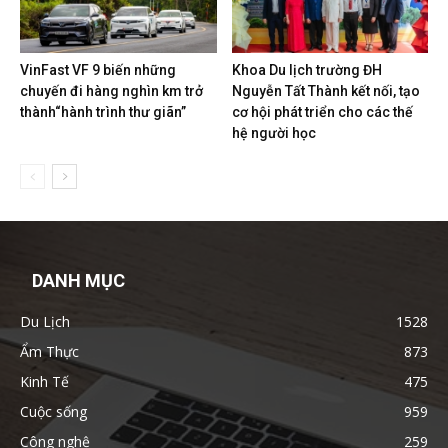
VinFast VF 9 biến những
Khoa Du lịch trường ĐH
chuyến đi hàng nghìn km trở
Nguyễn Tất Thành kết nối, tạo
thành“hành trình thư giãn”
cơ hội phát triển cho các thế
hệ người học
DANH MỤC
Du Lịch
1528
Ẩm Thực
873
Kinh Tế
475
Cuộc sống
959
Công nghệ
259