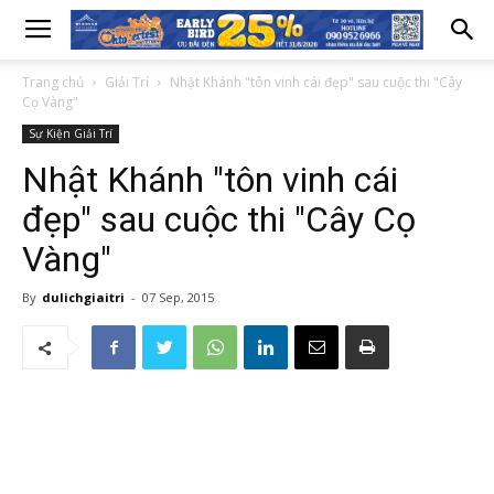
Trang chủ
Giải Trí
Nhật Khánh "tôn vinh cái đẹp" sau cuộc thi "Cây
Cọ Vàng"
Sự Kiện Giải Trí
Nhật Khánh "tôn vinh cái
đẹp" sau cuộc thi "Cây Cọ
Vàng"
By
dulichgiaitri
-
07 Sep, 2015