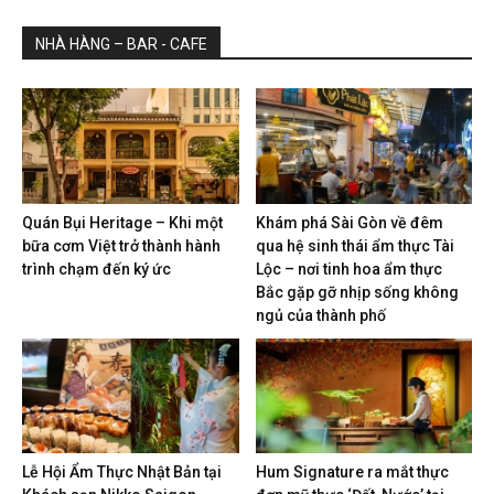
NHÀ HÀNG – BAR - CAFE
Quán Bụi Heritage – Khi một
Khám phá Sài Gòn về đêm
bữa cơm Việt trở thành hành
qua hệ sinh thái ẩm thực Tài
trình chạm đến ký ức
Lộc – nơi tinh hoa ẩm thực
Bắc gặp gỡ nhịp sống không
ngủ của thành phố
Lễ Hội Ẩm Thực Nhật Bản tại
Hum Signature ra mắt thực