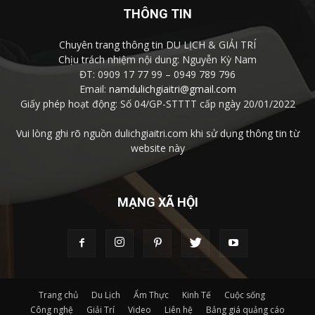
THÔNG TIN
Chuyên trang thông tin DU LỊCH & GIẢI TRÍ
Chịu trách nhiệm nội dung: Nguyễn Kỳ Nam
ĐT: 0909 17 77 99 – 0949 789 796
Email:
namdulichgiaitri@gmail.com
Giấy phép hoạt động: Số 04/GP-STTTT cấp ngày 20/01/2022
Vui lòng ghi rõ nguồn dulichgiaitri.com khi sử dụng thông tin từ
website này
MẠNG XÃ HỘI
Trang chủ
Du Lịch
Ẩm Thực
Kinh Tế
Cuộc sống
Công nghệ
Giải Trí
Video
Liên hệ
Bảng giá quảng cáo