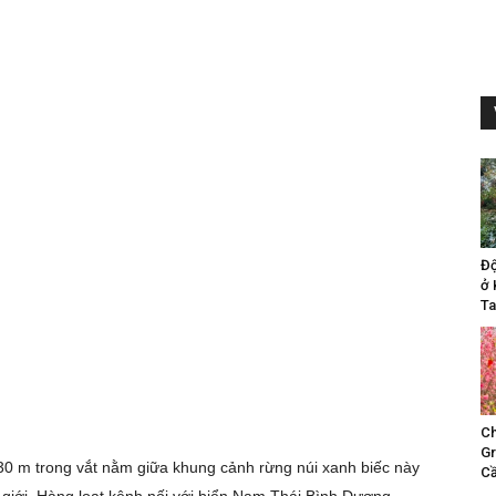
Đ
ở 
Ta
Ch
Gr
0 m trong vắt nằm giữa khung cảnh rừng núi xanh biếc này
Cầ