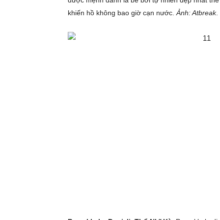
được mệnh danh là bể bơi tự nhiên đẹp nhất thế
khiến hồ không bao giờ cạn nước.
Ảnh: Atbreak
.