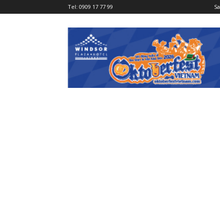
Tel:
0909 17 77 99
Sa