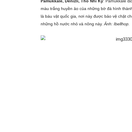
Pamukkale, Denizli, Thổ Nhĩ Kỳ
: Pamukkale dịc
màu trắng huyền ảo của những bờ đá hình thàn
là báu vật quốc gia, nơi này được bảo vệ chặt
những hồ nước nhỏ và nông này.
Ảnh: Ibellhop.