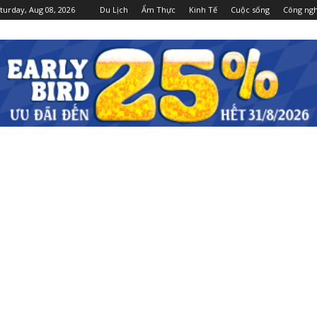
turday, Aug 08, 2026
Du Lịch
Ẩm Thực
Kinh Tế
Cuộc sống
Công ng
Dulichgiaitri