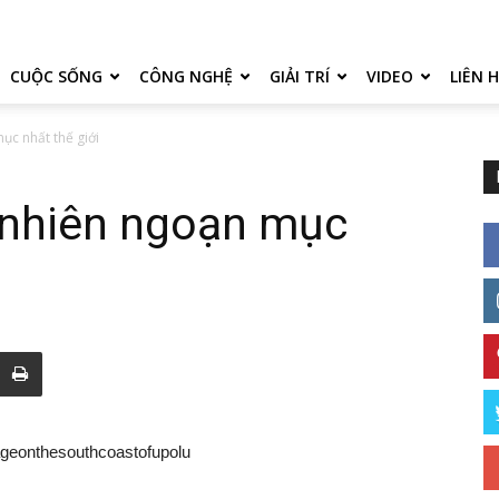
CUỘC SỐNG
CÔNG NGHỆ
GIẢI TRÍ
VIDEO
LIÊN 
ục nhất thế giới
 nhiên ngoạn mục