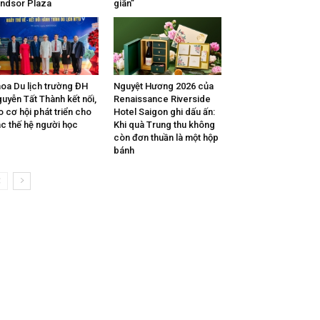
ndsor Plaza
giãn”
oa Du lịch trường ĐH
Nguyệt Hương 2026 của
uyễn Tất Thành kết nối,
Renaissance Riverside
o cơ hội phát triển cho
Hotel Saigon ghi dấu ấn:
c thế hệ người học
Khi quà Trung thu không
còn đơn thuần là một hộp
bánh