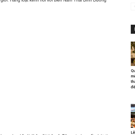
 giới. Hàng loạt kênh nối với biển Nam Thái Bình Dương
Qu
mộ
th
đế
Lễ