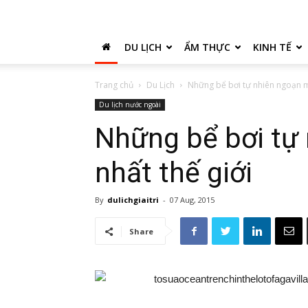
DU LỊCH
ẨM THỰC
KINH TẾ
Trang chủ
Du Lịch
Những bể bơi tự nhiên ngoạn m
Du lịch nước ngoài
Những bể bơi tự
nhất thế giới
By
dulichgiaitri
-
07 Aug, 2015
Share