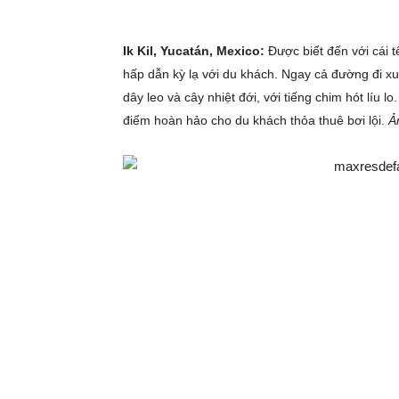
Ik Kil, Yucatán, Mexico:
Được biết đến với cái t
hấp dẫn kỳ lạ với du khách. Ngay cả đường đi xu
dây leo và cây nhiệt đới, với tiếng chim hót líu l
điểm hoàn hảo cho du khách thỏa thuê bơi lội.
Ả