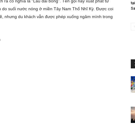
h ra có nghĩa là “Lâu đài bông”. Tên gọi này xuất phát từ
tạ
Sa
h do suối nước nóng ở miền Tây Nam Thổ Nhĩ Kỳ. Được coi
 chẽ, nhưng du khách vẫn được phép xuống ngâm mình trong