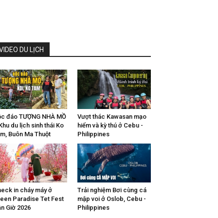
VIDEO DU LỊCH
ộc đáo TƯỢNG NHÀ MỒ
Vượt thác Kawasan mạo
Khu du lịch sinh thái Ko
hiểm và kỳ thú ở Cebu -
m, Buôn Ma Thuột
Philippines
eck in cháy máy ở
Trải nghiệm Bơi cùng cá
een Paradise Tet Fest
mập voi ở Oslob, Cebu -
n Giờ 2026
Philippines