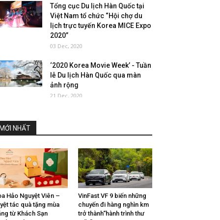
Tổng cục Du lịch Hàn Quốc tại
Việt Nam tổ chức “Hội chợ du
lịch trực tuyến Korea MICE Expo
2020”
03 Dec, 2020
‘2020 Korea Movie Week’ - Tuần
lễ Du lịch Hàn Quốc qua màn
ảnh rộng
21 Dec, 2020
MỚI NHẤT
a Hảo Nguyệt Viên –
VinFast VF 9 biến những
yệt tác quà tặng mùa
chuyến đi hàng nghìn km
ăng từ Khách Sạn
trở thành“hành trình thư