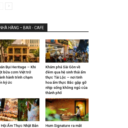
NHÀ HÀNG – BAR - CAFE
án Bụi Heritage – Khi
Khám phá Sài Gòn về
t bữa cơm Việt trở
đêm qua hệ sinh thái ẩm
ành hành trình chạm
thực Tài Lộc – nơi tinh
n ký ức
hoa ẩm thực Bắc gặp gỡ
nhịp sống không ngủ của
thành phố
 Hội Ẩm Thực Nhật Bản
Hum Signature ra mắt