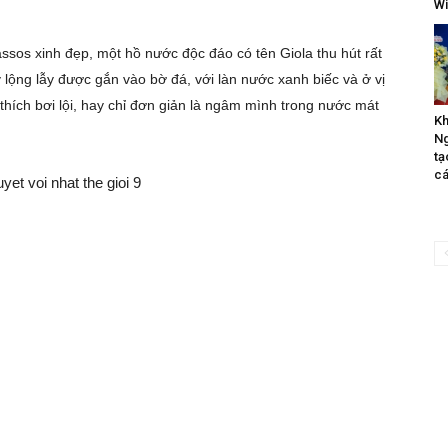
Wi
sos xinh đẹp, một hồ nước độc đáo có tên Giola thu hút rất
 lộng lẫy được gắn vào bờ đá, với làn nước xanh biếc và ở vị
 thích bơi lội, hay chỉ đơn giản là ngâm mình trong nước mát
Kh
Ng
tạ
cá