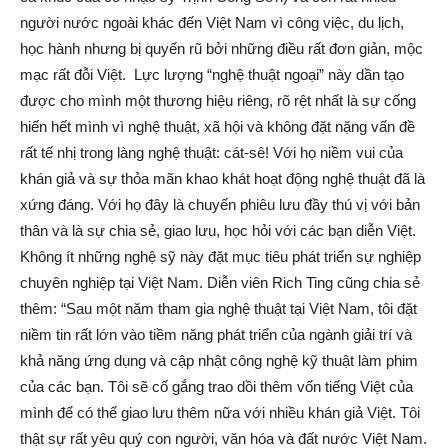
người nước ngoài khác đến Việt Nam vì công việc, du lịch,
học hành nhưng bị quyến rũ bởi những điều rất đơn giản, mộc
mạc rất đỗi Việt. Lực lượng “nghệ thuật ngoại” này dần tạo
được cho mình một thương hiệu riêng, rõ rệt nhất là sự cống
hiến hết mình vì nghệ thuật, xã hội và không đặt nặng vấn đề
rất tế nhị trong làng nghệ thuật: cát-sê! Với họ niềm vui của
khán giả và sự thỏa mãn khao khát hoạt động nghệ thuật đã là
xứng đáng. Với họ đây là chuyến phiêu lưu đầy thú vị với bản
thân và là sự chia sẻ, giao lưu, học hỏi với các bạn diễn Việt.
Không ít những nghệ sỹ này đặt mục tiêu phát triển sự nghiệp
chuyên nghiệp tại Việt Nam. Diễn viên Rich Ting cũng chia sẻ
thêm: “Sau một năm tham gia nghệ thuật tại Việt Nam, tôi đặt
niềm tin rất lớn vào tiềm năng phát triển của ngành giải trí và
khả năng ứng dụng và cập nhật công nghệ kỹ thuật làm phim
của các bạn. Tôi sẽ cố gắng trao dồi thêm vốn tiếng Việt của
mình để có thể giao lưu thêm nữa với nhiều khán giả Việt. Tôi
thật sự rất yêu quý con người, văn hóa và đất nước Việt Nam.