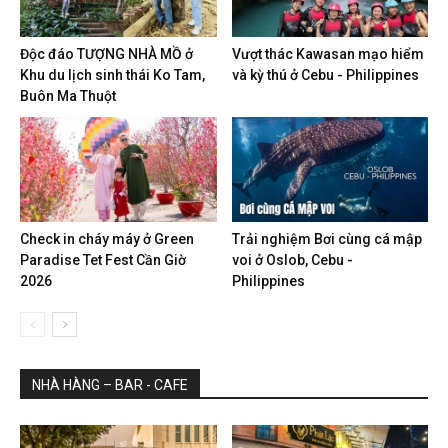
Độc đáo TƯỢNG NHÀ MỒ ở
Vượt thác Kawasan mạo hiểm
Khu du lịch sinh thái Ko Tam,
và kỳ thú ở Cebu - Philippines
Buôn Ma Thuột
Check in cháy máy ở Green
Trải nghiệm Bơi cùng cá mập
Paradise Tet Fest Cần Giờ
voi ở Oslob, Cebu -
2026
Philippines
NHÀ HÀNG – BAR - CAFE