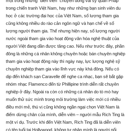
một trong những “diễn viên” chuyên đóng vai sỹ quan Pháp
trong chiến tranh Việt Nam, hay như những bạn sinh viên du
học ở các trường đại học của Việt Nam, số lượng tham gia
cũng không nhiều do rào cản ngôn ngữ và hạn chế về số
lượng người tham gia. Thế nhưng hiện nay, số lượng người
nước ngoài tham gia vào hoạt động văn hóa nghệ thuật của
người Việt đang dần được tăng cao. Nếu như trước đây, phần
đông là những cá nhân không chuyên hoặc bán chuyên nghiệp
tham gia vào hoạt động này thì ngày nay, lực lượng nghệ sỹ
chuyên nghiệp tham gia vào lĩnh vực này khá đông. Nếu có
dịp đến khách sạn Caravelle để nghe ca nhạc, bạn sẽ bắt gặp
nhóm nhạc Flamenco đến từ Phillipine trình diễn rất chuyên
nghiệp ở đây. Ngoài ra còn có những cá nhân do tò mò hay
muốn thử sức mình trong môi trường làm việc mới có nhiều
điều mới mẻ, thú vị cũng không ngần ngại chọn Việt Nam là
điểm dừng chân của mình, diễn viên – người mẫu Rich Ting là
một ví dụ. Trước khi đến Việt Nam, Rich Ting đã là diễn viên
có tên tuổi tại Hollywood, không tự nhận mình là người nổi