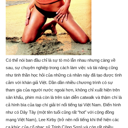
Có thể nói ban đầu chỉ là sự tò mò lẫn nhau nhưng càng về
sau, sự chuyên nghiệp trong cách làm việc và tài năng cũng
như tinh thần học hỏi của những cá nhân này đã tạo được tình
cảm với khán giả Việt. Dần dần nhiều chương trình có sự
tham gia của người nước ngoài hơn, không chỉ xuất hiện trên
sân khấu, phim mà còn là trên sàn diễn catwalk và thậm chí là
cả hình bìa của tạp chí giải trí nổi tiếng tại Việt Nam. Điển hình
như có Dây Tây (một tên tuổi cũng rất “hot” với cộng đồng
mạng Việt Nam), Lee Kirby (trở nên nổi tiếng khi thể hiện các
ca khúc của cố nhạc sỹ Trịnh Công Sơn) và còn rất nhiều