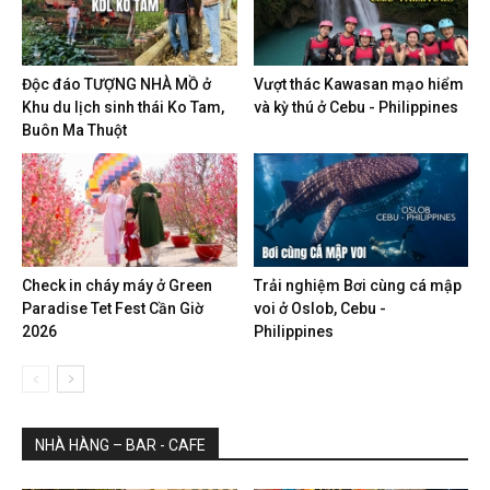
Độc đáo TƯỢNG NHÀ MỒ ở
Vượt thác Kawasan mạo hiểm
Khu du lịch sinh thái Ko Tam,
và kỳ thú ở Cebu - Philippines
Buôn Ma Thuột
Check in cháy máy ở Green
Trải nghiệm Bơi cùng cá mập
Paradise Tet Fest Cần Giờ
voi ở Oslob, Cebu -
2026
Philippines
NHÀ HÀNG – BAR - CAFE