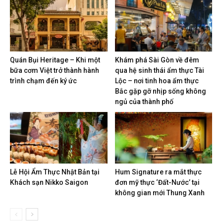
Quán Bụi Heritage – Khi một
Khám phá Sài Gòn về đêm
bữa cơm Việt trở thành hành
qua hệ sinh thái ẩm thực Tài
trình chạm đến ký ức
Lộc – nơi tinh hoa ẩm thực
Bắc gặp gỡ nhịp sống không
ngủ của thành phố
Lễ Hội Ẩm Thực Nhật Bản tại
Hum Signature ra mắt thực
Khách sạn Nikko Saigon
đơn mỹ thực ‘Đất-Nước’ tại
không gian mới Thung Xanh