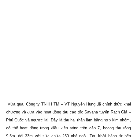
Vừa qua, Công ty TNHH TM – VT Nguyên Hùng đã chính thức khai
chương và đưa vào hoạt động tàu cao tốc Savana tuyến Rạch Giá –
Phú Quốc và ngược lại. Đây là tàu hai thân làm bằng hợp kim nhôm,
có thể hoạt động trong điều kiện sóng trên cấp 7, boong tàu rộng
9,5m, dài 33m với sức chứa 250 ghế ngồi. Tàu khởi hành từ bến