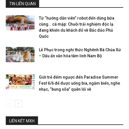
TIN LIÊN QUAN
Từ “hướng dẫn viên” robot đến dùng bữa
cùng… cá mập: Chuỗi trải nghiệm độc lạ
đang khiến du khách đổ về Bắc đảo Phú
Quốc
Lễ Phục trong nghi thức Nghênh Bà Chúa Xứ
– Dấu ấn văn hóa tâm linh Nam Bộ
Giới trẻ đếm ngược đến Paradise Summer
Fest 6/6 để được uống bia, ngắm biển, nghe
nhạc, “bung xõa” quên lối về
LIÊN KẾT MXH