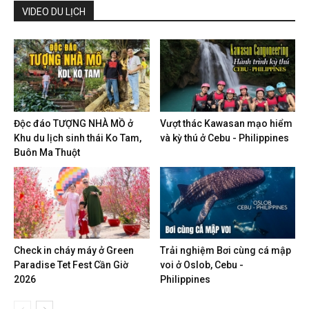
VIDEO DU LỊCH
Độc đáo TƯỢNG NHÀ MỒ ở
Vượt thác Kawasan mạo hiểm
Khu du lịch sinh thái Ko Tam,
và kỳ thú ở Cebu - Philippines
Buôn Ma Thuột
Check in cháy máy ở Green
Trải nghiệm Bơi cùng cá mập
Paradise Tet Fest Cần Giờ
voi ở Oslob, Cebu -
2026
Philippines