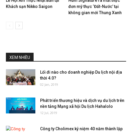
Lễ Hội Ẩm Thực Nhật Bản tại
Hum Signature ra mắt thực
Khách sạn Nikko Saigon
đơn mỹ thực ‘Đất-Nước’ tại
không gian mới Thung Xanh
XEM NHIỀU
Lối đi nào cho doanh nghiệp Du lịch nội địa
thời 4.0?
02 Jan, 2019
Phát triển thương hiệu và dịch vụ du lịch trên
nền tảng Mạng xã hội Du lịch Hahalolo
12 Jul, 2019
Công ty Cholimex kỷ niệm 40 năm thành lập