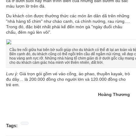
cá ở dưới suối hay màn trình diễn của những đàn bướm đủ sắc
màu lượn lờ trên đá.
Du khách còn được thưởng thức các món ăn dân dã trên những
"nhà hàng tổ chim" như cháo canh, cá chình nướng, rau rừng….
Trong đó, đặc biệt nhất phải kể đến món gà "ngày đuổi châu
chấu, đêm ngủ lèn vôi".
Cầu tre nối giữa hai bên bờ suối giúp cho du khách có thể đi lại an toàn và tiệ
Bên cạnh đó, du khách cũng có thể ngồi trên cầu để ngắm núi rừng, vẽ đẹp 
hoa vàng anh rực rỡ. Những nhà hàng tổ chim giản dị ở dưới gốc cây mang
cho du khách cảm giác hòa mình với thiên nhiên, đất trời.
Lưu ý:
Giá trọn gói gồm vé vào cổng, áo phao, thuyền kayak, trò
đu dây… là 200.000 đồng cho người lớn và 120.000 đồng cho
trẻ em.
Hoàng Thương
Tags: