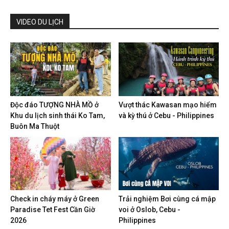
VIDEO DU LỊCH
Độc đáo TƯỢNG NHÀ MỒ ở
Vượt thác Kawasan mạo hiểm
Khu du lịch sinh thái Ko Tam,
và kỳ thú ở Cebu - Philippines
Buôn Ma Thuột
Check in cháy máy ở Green
Trải nghiệm Bơi cùng cá mập
Paradise Tet Fest Cần Giờ
voi ở Oslob, Cebu -
2026
Philippines