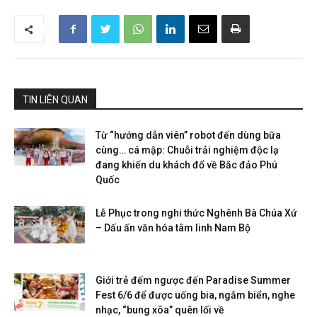
TIN LIÊN QUAN
Từ “hướng dẫn viên” robot đến dùng bữa
cùng… cá mập: Chuỗi trải nghiệm độc lạ
đang khiến du khách đổ về Bắc đảo Phú
Quốc
Lễ Phục trong nghi thức Nghênh Bà Chúa Xứ
– Dấu ấn văn hóa tâm linh Nam Bộ
Giới trẻ đếm ngược đến Paradise Summer
Fest 6/6 để được uống bia, ngắm biển, nghe
nhạc, “bung xõa” quên lối về