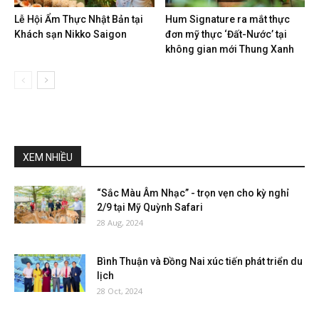
Lễ Hội Ẩm Thực Nhật Bản tại
Hum Signature ra mắt thực
Khách sạn Nikko Saigon
đơn mỹ thực ‘Đất-Nước’ tại
không gian mới Thung Xanh
XEM NHIỀU
“Sắc Màu Âm Nhạc” - trọn vẹn cho kỳ nghỉ
2/9 tại Mỹ Quỳnh Safari
28 Aug, 2024
Bình Thuận và Đồng Nai xúc tiến phát triển du
lịch
28 Oct, 2024