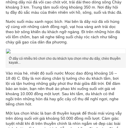
những dãy núi đá vôi cao chót vót, trải dài theo dòng sông Chày
khoảng 3 km. Trung tâm suối rộng khoảng 350 m. Nơi đây hội
tụ đầy đủ sắc màu của thiên nhiên với hồ, sông, suối và thác đá.
Nước suối màu xanh ngọc bích. Hai bên là dãy núi đá vôi hùng
vỹ cùng với những cánh đồng ngô, vạt hoa vàng anh trải dọc
theo bờ sông khiến du khách ngỡ ngàng. Đi trên những hòn đá
vôi lổm chổm, bạn sẽ nghe tiếng suối chảy róc rách như tiếng
chày giã gạo của dân địa phương.
Ở đây có nhiều trò chơi cho du khách lựa chọn như đu dây, chèo thuyền
kayak...
Vào mùa hè, nhiệt độ suối nước Moọc dao động khoảng 16 –
18 độ C. Đây là nơi dừng chân lý tưởng cho du khách tắm, bơi
lội và tận hưởng những giây phút thư thái giữa đất trời. Để đảm
bảo an toàn, bạn nên thuê áo phao khi xuống suối với giá vé
khoảng 10.000 đồng một lượt. Sau khi tắm, du khách có thể
ngồi trên những hòn đá hay gốc cây cổ thụ để nghỉ ngơi, nghe
tiếng chim hót.
Một lựa chọn khác là bạn đi thuyền kayak để thoải mái vùng vẫy
trên dòng suối với giá khoảng 50.000 đồng mỗi lượt. Cảm giác
tuyệt nhất khi đi trên thuyền chính là nhìn ngắm vẻ đẹp các loài