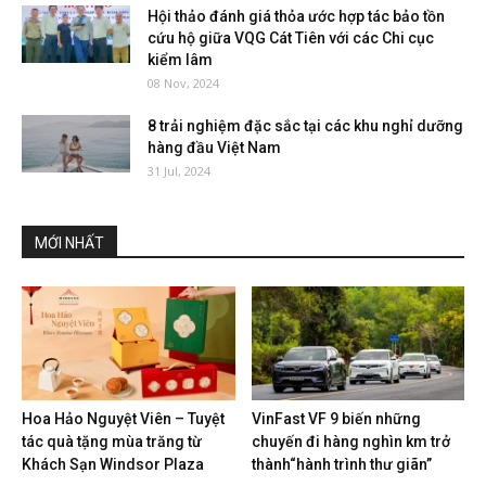
Hội thảo đánh giá thỏa ước hợp tác bảo tồn
cứu hộ giữa VQG Cát Tiên với các Chi cục
kiểm lâm
08 Nov, 2024
8 trải nghiệm đặc sắc tại các khu nghỉ dưỡng
hàng đầu Việt Nam
31 Jul, 2024
MỚI NHẤT
Hoa Hảo Nguyệt Viên – Tuyệt
VinFast VF 9 biến những
tác quà tặng mùa trăng từ
chuyến đi hàng nghìn km trở
Khách Sạn Windsor Plaza
thành“hành trình thư giãn”