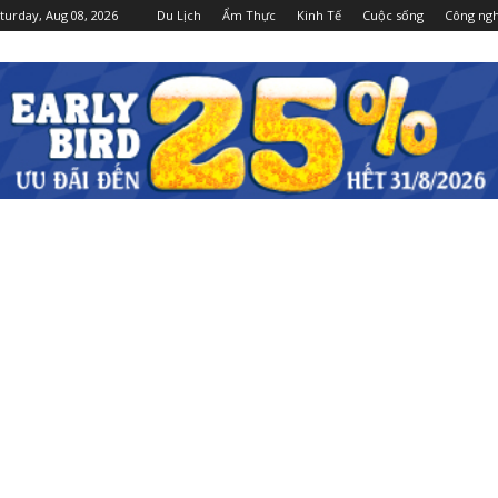
turday, Aug 08, 2026
Du Lịch
Ẩm Thực
Kinh Tế
Cuộc sống
Công ng
Dulichgiaitri