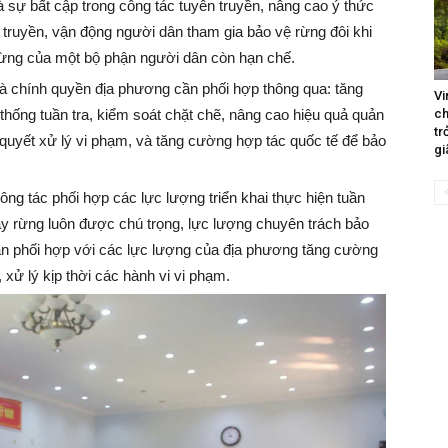
à sự bất cập trong công tác tuyên truyền, nâng cao ý thức
 truyền, vận động người dân tham gia bảo vệ rừng đôi khi
rừng của một bộ phận người dân còn hạn chế.
 chính quyền địa phương cần phối hợp thông qua: tăng
Vi
ch
 thống tuần tra, kiểm soát chặt chẽ, nâng cao hiệu quả quản
tr
n quyết xử lý vi phạm, và tăng cường hợp tác quốc tế để bảo
gi
ông tác phối hợp các lực lượng triển khai thực hiện tuần
áy rừng luôn được chú trọng, lực lượng chuyên trách bảo
àn phối hợp với các lực lượng của địa phương tăng cường
, xử lý kịp thời các hành vi vi phạm.