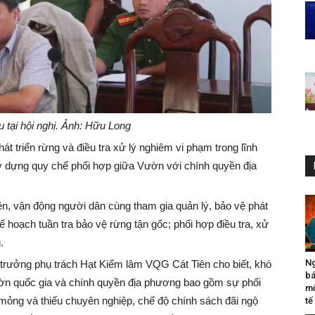
u tại hội nghị. Ảnh: Hữu Long
át triển rừng và điều tra xử lý nghiêm vi phạm trong lĩnh
 dựng quy chế phối hợp giữa Vườn với chính quyền địa
ền, vận động người dân cùng tham gia quản lý, bảo vệ phát
 hoạch tuần tra bảo vệ rừng tận gốc; phối hợp điều tra, xử
.
Ng
 trưởng phụ trách Hạt Kiểm lâm VQG Cát Tiên cho biết, khó
bá
ườn quốc gia và chính quyền địa phương bao gồm sự phối
mộ
mỏng và thiếu chuyên nghiệp, chế độ chính sách đãi ngộ
tế