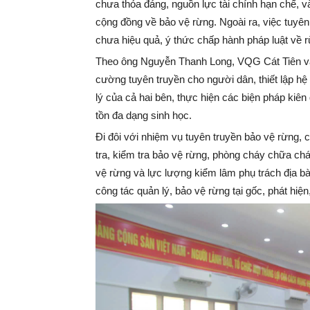
chưa thỏa đáng, nguồn lực tài chính hạn chế, v
cộng đồng về bảo vệ rừng. Ngoài ra, việc tuyên
chưa hiệu quả, ý thức chấp hành pháp luật về 
Theo ông Nguyễn Thanh Long, VQG Cát Tiên và
cường tuyên truyền cho người dân, thiết lập hệ
lý của cả hai bên, thực hiện các biện pháp kiê
tồn đa dạng sinh học.
Đi đôi với nhiệm vụ tuyên truyền bảo vệ rừng, c
tra, kiểm tra bảo vệ rừng, phòng cháy chữa ch
vệ rừng và lực lượng kiểm lâm phụ trách địa b
công tác quản lý, bảo vệ rừng tại gốc, phát hiện