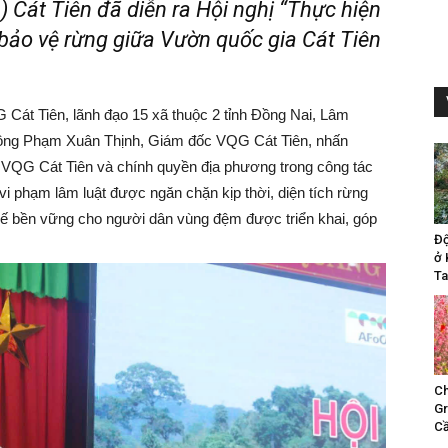
 Cát Tiên đã diễn ra Hội nghị “Thực hiện
 bảo vệ rừng giữa Vườn quốc gia Cát Tiên
Cát Tiên, lãnh đạo 15 xã thuộc 2 tỉnh Đồng Nai, Lâm
hị, ông Phạm Xuân Thịnh, Giám đốc VQG Cát Tiên, nhấn
 VQG Cát Tiên và chính quyền địa phương trong công tác
vi phạm lâm luật được ngăn chặn kịp thời, diện tích rừng
kế bền vững cho người dân vùng đệm được triển khai, góp
Đ
ở 
Ta
Ch
Gr
Cầ