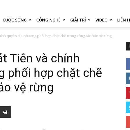
CUỘC SỐNG
CÔNG NGHỆ
GIẢI TRÍ
VIDEO
LIÊN 
hính quyền địa phương phối hợp chặt chẽ trong công tác bảo vệ rừng
t Tiên và chính
g phối hợp chặt chẽ
ảo vệ rừng