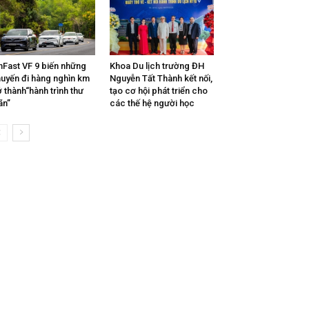
nFast VF 9 biến những
Khoa Du lịch trường ĐH
uyến đi hàng nghìn km
Nguyễn Tất Thành kết nối,
ở thành“hành trình thư
tạo cơ hội phát triển cho
ãn”
các thế hệ người học