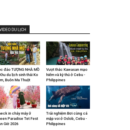
VIDEO DU LỊCH
ộc đáo TƯỢNG NHÀ MỒ
Vượt thác Kawasan mạo
Khu du lịch sinh thái Ko
hiểm và kỳ thú ở Cebu -
m, Buôn Ma Thuột
Philippines
eck in cháy máy ở
Trải nghiệm Bơi cùng cá
een Paradise Tet Fest
mập voi ở Oslob, Cebu -
n Giờ 2026
Philippines