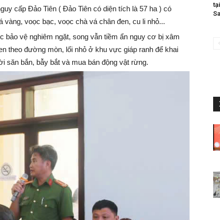
tạ
uy cấp Đảo Tiên ( Đảo Tiên có diện tích là 57 ha ) có
Sa
 vàng, voọc bạc, voọc chà vá chân đen, cu li nhỏ...
c bảo vệ nghiêm ngặt, song vẫn tiềm ẩn nguy cơ bị xâm
n theo đường mòn, lối nhỏ ở khu vực giáp ranh để khai
hời săn bắn, bẫy bắt và mua bán động vật rừng.