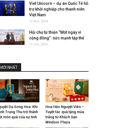
Viet Unicorn – dự án Quốc Tế hỗ
trợ khởi nghiệp cho thanh niên
Việt Nam
12 Nov, 2024
Hội chợ từ thiện “Một ngày vì
cộng đồng”: sức mạnh tập thể
17 Oct, 2024
MỚI NHẤT
uyệt Dạ Song Hoa: Khi
Hoa Hảo Nguyệt Viên –
nh Trung Thu trở thành
Tuyệt tác quà tặng mùa
t món quà của sự tinh
trăng từ Khách Sạn
Windsor Plaza