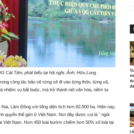
Qu
át Tiên, phát biểu tại hội nghị. Ảnh: Hữu Long
mộ
th
ong công tác bảo vệ rừng sẽ đi vào từng thôn, từng xã,
đế
à nhiệm vụ bắt buộc, mà trở thành nét văn hóa, niềm tự
 Nai, Lâm Đồng với tổng diện tích hơn 82.000 ha. Hiện nay,
h quyển thế giới ở Việt Nam. Nơi đây được coi là " ngôi
tại Việt Nam. Hơn 450 loài bướm chiếm hơn 50% số loài tại
Lễ