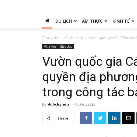
DU LỊCH
ẨM THỰC
KINH TẾ
Trang chủ
Cuộc sống
Vườn quốc gia Cát Tiên và c
Văn Hóa – Giáo dục
Vườn quốc gia Cá
quyền địa phươn
trong công tác b
By
dulichgiaitri
-
06 Oct, 2025
Share