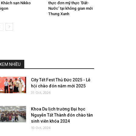
i Khách sạn Nikko
thực đơn mỹ thực ‘Đất-
igon
Nước’ tại không gian mới
Thung Xanh
XEM NHIỀU
City Tết Fest Thủ Đức 2025 - Lễ
hội chào đón năm mới 2025
31 Oct, 2024
Khoa Du lịch trường Đại học
Nguyễn Tất Thành đón chào tân
sinh viên khóa 2024
10 Oct, 2024