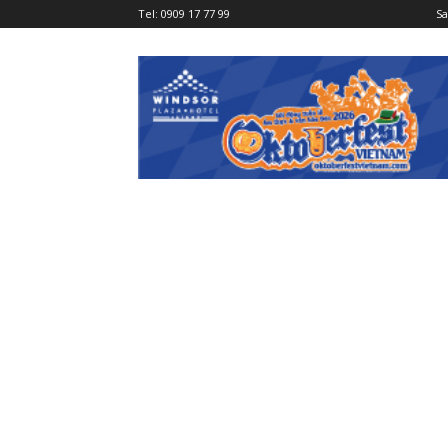
Tel:
0909 17 77 99
Sa