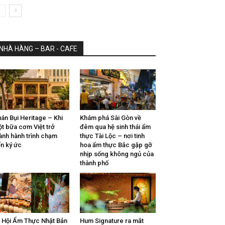
NHÀ HÀNG – BAR - CAFE
án Bụi Heritage – Khi
Khám phá Sài Gòn về
t bữa cơm Việt trở
đêm qua hệ sinh thái ẩm
ành hành trình chạm
thực Tài Lộc – nơi tinh
n ký ức
hoa ẩm thực Bắc gặp gỡ
nhịp sống không ngủ của
thành phố
 Hội Ẩm Thực Nhật Bản
Hum Signature ra mắt