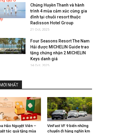
Chúng Huyền Thanh và hành
trình 4 mùa cảm xúc cùng gia
đình tại chuỗi resort thuộc
Radisson Hotel Group
21 Oct, 2025
Four Seasons Resort The Nam
Hải được MICHELIN Guide trao
tặng chứng nhận 2 MICHELIN
Keys danh giá
14 Oct, 2025
MỚI NHẤT
a Hảo Nguyệt Viên –
VinFast VF 9 biến những
yệt tác quà tặng mùa
chuyến đi hàng nghìn km