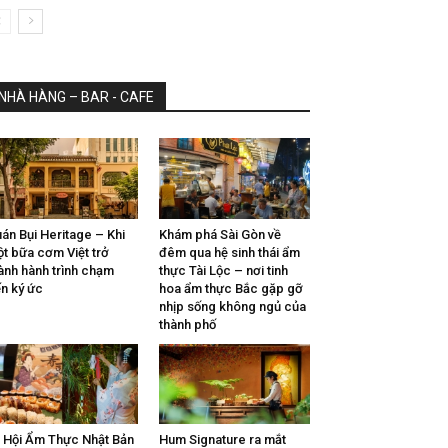
NHÀ HÀNG – BAR - CAFE
án Bụi Heritage – Khi
Khám phá Sài Gòn về
t bữa cơm Việt trở
đêm qua hệ sinh thái ẩm
ành hành trình chạm
thực Tài Lộc – nơi tinh
n ký ức
hoa ẩm thực Bắc gặp gỡ
nhịp sống không ngủ của
thành phố
 Hội Ẩm Thực Nhật Bản
Hum Signature ra mắt