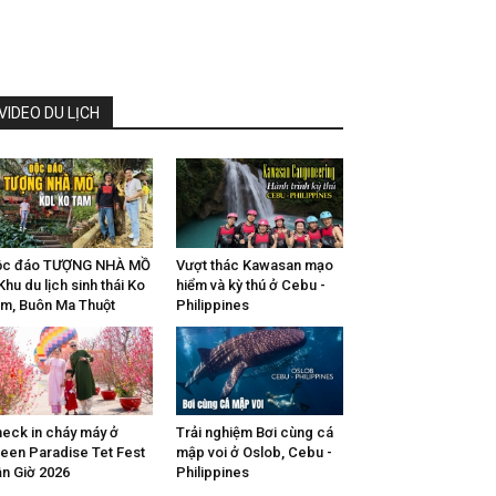
VIDEO DU LỊCH
ộc đáo TƯỢNG NHÀ MỒ
Vượt thác Kawasan mạo
Khu du lịch sinh thái Ko
hiểm và kỳ thú ở Cebu -
m, Buôn Ma Thuột
Philippines
eck in cháy máy ở
Trải nghiệm Bơi cùng cá
een Paradise Tet Fest
mập voi ở Oslob, Cebu -
n Giờ 2026
Philippines