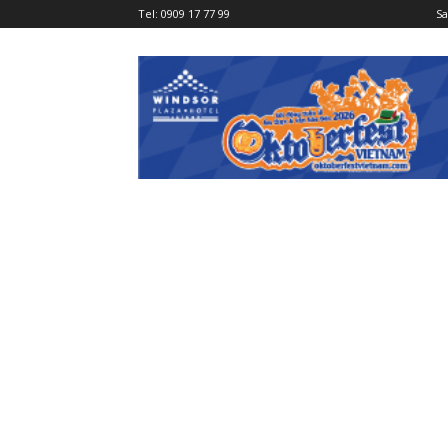
Tel:
0909 17 77 99
Sa