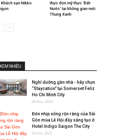
i Khách sạn Nikko
thực đơn mỹ thực ‘Đất-
igon
Nước’ tại không gian mới
Thung Xanh
XEM NHIỀU
Nghỉ dưỡng gần nhà - hãy chọn
“Staycation” tại Somerset Feliz
Ho Chi Minh City
08 Nov, 2024
Đón nhịp sống rộn ràng của Sài
Gòn mùa Lễ Hội đầy sáng tạo ở
Hotel Indigo Saigon The City
24 Oct, 2025