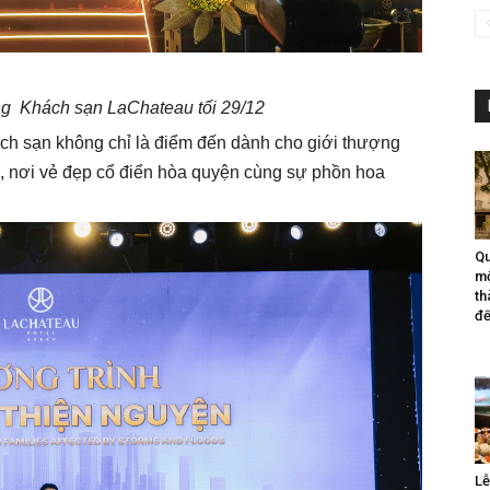
ơng Khách sạn LaChateau tối 29/12
hách sạn không chỉ là điểm đến dành cho giới thượng
o, nơi vẻ đẹp cổ điển hòa quyện cùng sự phồn hoa
Qu
mộ
th
đế
Lễ