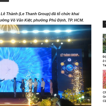
 Lê Thành (Le Thanh Group) đã tổ chức khai
đường Võ Văn Kiệt, phường Phú Định, TP. HCM.
Đ
ở 
Ta
Ch
Gr
Cầ