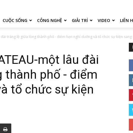
CUỘC SỐNG
CÔNG NGHỆ
GIẢI TRÍ
VIDEO
LIÊN 
i tráng lệ giữa lòng thành phố - điểm hẹn nghỉ dưỡng và tổ chức sự kiện sang 
ATEAU-một lâu đài
g thành phố - điểm
à tổ chức sự kiện