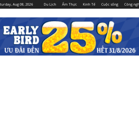
turday, Aug 08, 2026
Du Lịch
Ẩm Thực
Kinh Tế
Cuộc sống
Công ng
Dulichgiaitri