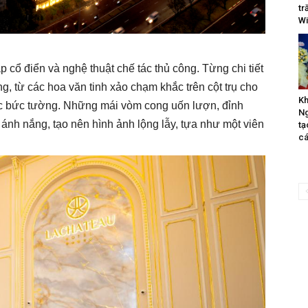
tr
Wi
 cổ điển và nghệ thuật chế tác thủ công. Từng chi tiết
g, từ các hoa văn tinh xảo chạm khắc trên cột trụ cho
Kh
c bức tường. Những mái vòm cong uốn lượn, đỉnh
Ng
ánh nắng, tạo nên hình ảnh lộng lẫy, tựa như một viên
tạ
cá