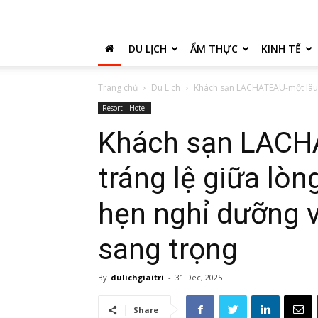
DU LỊCH
ẨM THỰC
KINH TẾ
Trang chủ
Du Lịch
Khách sạn LACHATEAU-một lâu đà
Resort - Hotel
Khách sạn LACH
tráng lệ giữa lòn
hẹn nghỉ dưỡng v
sang trọng
By
dulichgiaitri
-
31 Dec, 2025
Share