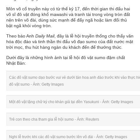
Môn võ cổ truyền này có từ thế kỷ 17, đến thời gian thi đấu hai
võ sĩ đô vật đóng khố mawashi và tranh tài trong vòng tròn đất
nện trên võ đài, dùng sức mạnh để đẩy ngã hoặc làm đối thủ
bật ngã khỏi vòng tròn.
Theo báo Anh
Daily Mail
, đây là lễ hội truyền thống cho thấy văn
hóa độc đáo và tinh thần thi đấu võ đạo sumo của đất nước mặt
trời mọc, thu hút hàng ngàn du khách đến để thưởng thức.
Dưới đây là những hình ảnh tại lễ hội đô vật sumo đậm chất
Nhật Bản:
Các đô vật sumo dạo bước vui vẻ dưới tán hoa anh đào trước khi vào thực hi
đô vật sumo - Ảnh: Getty Images
Một đô vật tặng chữ ký cho khán giả tại đền Yasukuni - Ảnh: Getty Images
Trẻ con theo cha tham gia lễ hội sumo - Ảnh: Reuters
Nghi lễ trước khi các đô vật sumo bước lên võ đài - Ảnh: Getty Images