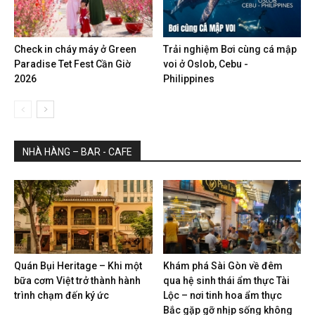
Check in cháy máy ở Green
Trải nghiệm Bơi cùng cá mập
Paradise Tet Fest Cần Giờ
voi ở Oslob, Cebu -
2026
Philippines
NHÀ HÀNG – BAR - CAFE
Quán Bụi Heritage – Khi một
Khám phá Sài Gòn về đêm
bữa cơm Việt trở thành hành
qua hệ sinh thái ẩm thực Tài
trình chạm đến ký ức
Lộc – nơi tinh hoa ẩm thực
Bắc gặp gỡ nhịp sống không