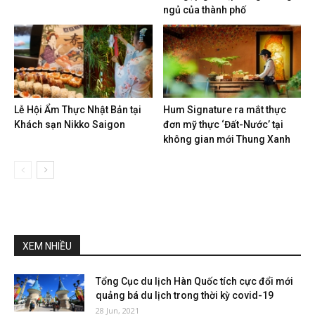
ngủ của thành phố
Lễ Hội Ẩm Thực Nhật Bản tại
Hum Signature ra mắt thực
Khách sạn Nikko Saigon
đơn mỹ thực ‘Đất-Nước’ tại
không gian mới Thung Xanh
XEM NHIỀU
Tổng Cục du lịch Hàn Quốc tích cực đổi mới
quảng bá du lịch trong thời kỳ covid-19
28 Jun, 2021