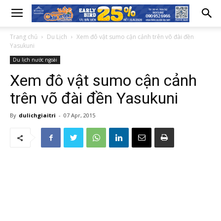
Trang chủ
Du Lịch
Xem đô vật sumo cận cảnh trên võ đài đền
Yasukuni
Du lịch nước ngoài
Xem đô vật sumo cận cảnh
trên võ đài đền Yasukuni
By
dulichgiaitri
-
07 Apr, 2015