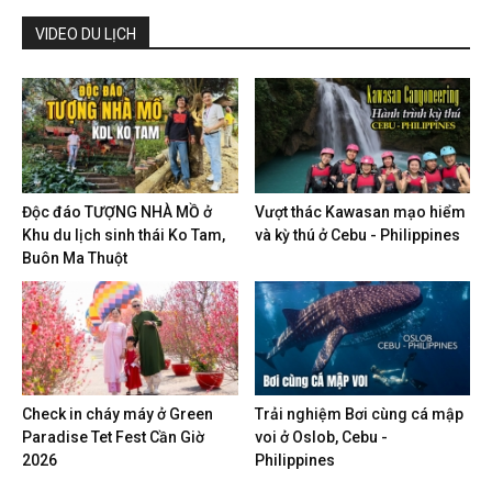
VIDEO DU LỊCH
Độc đáo TƯỢNG NHÀ MỒ ở
Vượt thác Kawasan mạo hiểm
Khu du lịch sinh thái Ko Tam,
và kỳ thú ở Cebu - Philippines
Buôn Ma Thuột
Check in cháy máy ở Green
Trải nghiệm Bơi cùng cá mập
Paradise Tet Fest Cần Giờ
voi ở Oslob, Cebu -
2026
Philippines