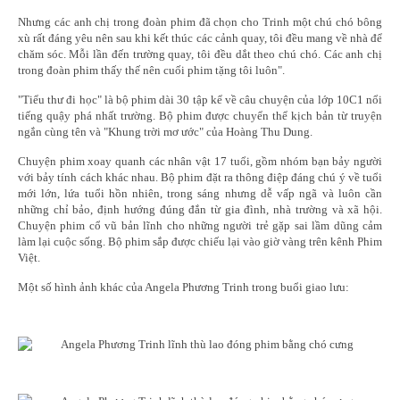
Nhưng các anh chị trong đoàn phim đã chọn cho Trinh một chú chó bông
xù rất đáng yêu nên sau khi kết thúc các cảnh quay, tôi đều mang về nhà để
chăm sóc. Mỗi lần đến trường quay, tôi đều dắt theo chú chó. Các anh chị
trong đoàn phim thấy thế nên cuối phim tặng tôi luôn".
"Tiểu thư đi học" là bộ phim dài 30 tập kể về câu chuyện của lớp 10C1 nổi
tiếng quậy phá nhất trường. Bộ phim được chuyển thể kịch bản từ truyện
ngắn cùng tên và "Khung trời mơ ước" của Hoàng Thu Dung.
Chuyện phim xoay quanh các nhân vật 17 tuổi, gồm nhóm bạn bảy người
với bảy tính cách khác nhau. Bộ phim đặt ra thông điệp đáng chú ý về tuổi
mới lớn, lứa tuổi hồn nhiên, trong sáng nhưng dễ vấp ngã và luôn cần
những chỉ bảo, định hướng đúng đắn từ gia đình, nhà trường và xã hội.
Chuyện phim cổ vũ bản lĩnh cho những người trẻ gặp sai lầm dũng cảm
làm lại cuộc sống. Bộ phim sắp được chiếu lại vào giờ vàng trên kênh Phim
Việt.
Một số hình ảnh khác của Angela Phương Trinh trong buổi giao lưu: