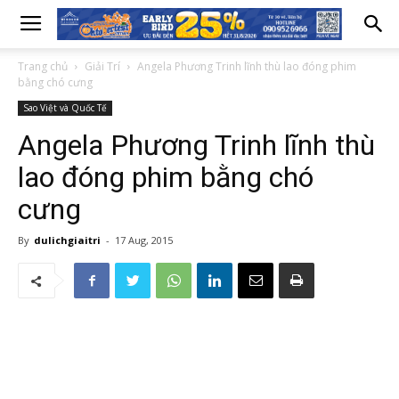
Trang chủ
Giải Trí
Angela Phương Trinh lĩnh thù lao đóng phim
bằng chó cưng
Sao Việt và Quốc Tế
Angela Phương Trinh lĩnh thù
lao đóng phim bằng chó
cưng
By
dulichgiaitri
-
17 Aug, 2015