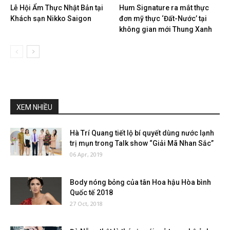
Lễ Hội Ẩm Thực Nhật Bản tại
Hum Signature ra mắt thực
Khách sạn Nikko Saigon
đơn mỹ thực ‘Đất-Nước’ tại
không gian mới Thung Xanh
XEM NHIỀU
Hà Trí Quang tiết lộ bí quyết dùng nước lạnh
trị mụn trong Talk show “Giải Mã Nhan Sắc”
06 Apr, 2019
Body nóng bỏng của tân Hoa hậu Hòa bình
Quốc tế 2018
27 Oct, 2018