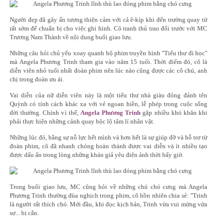
Người đẹp đã gây ấn tượng thiện cảm với cả ê-kíp khi đến trường quay từ
rất sớm để chuẩn bị cho việc ghi hình. Cô tranh thủ trao đổi trước với MC
Trương Nam Thành về nội dung buổi giao lưu.
Những câu hỏi chủ yếu xoay quanh bộ phim truyền hình "Tiểu thư đi học"
mà Angela Phương Trinh tham gia vào năm 15 tuổi. Thời điểm đó, cô là
diễn viên nhỏ tuổi nhất đoàn phim nên lúc nào cũng được các cô chú, anh
chị trong đoàn ưu ái.
Vai diễn của nữ diễn viên này là một tiểu thư nhà giàu đỏng đảnh tên
Quỳnh có tính cách khác xa với vẻ ngoan hiền, lễ phép trong cuộc sống
đời thường. Chính vì thế,
Angela Phương Trinh
gặp nhiều khó khăn khi
phải thực hiện những cảnh quay bộc lộ tâm lí nhân vật.
Những lúc đó, bằng sự nỗ lực hết mình và hơn hết là sự giúp đỡ và hỗ trợ từ
đoàn phim, cô đã nhanh chóng hoàn thành được vai diễn và ít nhiều tạo
được dấu ấn trong lòng những khán giả yêu điện ảnh thời bấy giờ.
Trong buổi giao lưu, MC cũng hỏi về những chú chó cưng mà Angela
Phương Trinh thường đùa nghịch trong phim, cô hồn nhiên chia sẻ: "Trinh
là người rất thích chó. Mới đầu, khi đọc kịch bản, Trinh vừa vui mừng vừa
sợ... bị cắn.