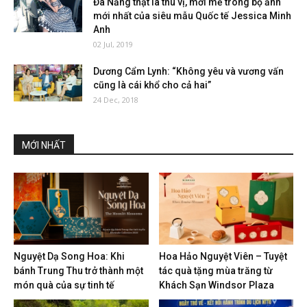
Đà Nẵng thật là thú vị, mới mẻ trong bộ ảnh
mới nhất của siêu mẫu Quốc tế Jessica Minh
Anh
02 Jul, 2019
Dương Cẩm Lynh: “Không yêu và vương vấn
cũng là cái khổ cho cả hai”
24 Dec, 2018
MỚI NHẤT
Nguyệt Dạ Song Hoa: Khi
Hoa Hảo Nguyệt Viên – Tuyệt
bánh Trung Thu trở thành một
tác quà tặng mùa trăng từ
món quà của sự tinh tế
Khách Sạn Windsor Plaza