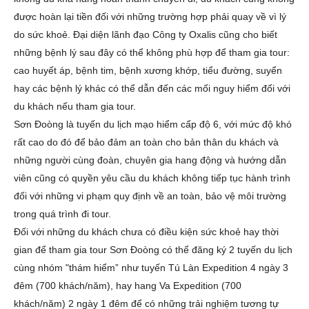
được hoàn lại tiền đối với những trường hợp phải quay về vì lý
do sức khoẻ. Đại diện lãnh đạo Công ty Oxalis cũng cho biết
những bệnh lý sau đây có thể không phù hợp để tham gia tour:
cao huyết áp, bệnh tim, bệnh xương khớp, tiểu đường, suyển
hay các bệnh lý khác có thể dẫn đến các mối nguy hiểm đối với
du khách nếu tham gia tour.
Sơn Đoòng là tuyến du lịch mạo hiểm cấp độ 6, với mức độ khó
rất cao do đó để bảo đảm an toàn cho bản thân du khách và
những người cùng đoàn, chuyên gia hang động và hướng dẫn
viên cũng có quyền yêu cầu du khách không tiếp tục hành trình
đối với những vi phạm quy định về an toàn, bảo vệ môi trường
trong quá trình đi tour.
Đối với những du khách chưa có điều kiện sức khoẻ hay thời
gian để tham gia tour Sơn Đoòng có thể đăng ký 2 tuyến du lịch
cùng nhóm "thám hiểm” như tuyến Tú Làn Expedition 4 ngày 3
đêm (700 khách/năm), hay hang Va Expedition (700
khách/năm) 2 ngày 1 đêm để có những trải nghiệm tương tự