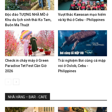
Độc đáo TƯỢNG NHÀ MỒ ở
Vượt thác Kawasan mạo hiểm
Khu du lịch sinh thái Ko Tam,
và kỳ thú ở Cebu - Philippines
Buôn Ma Thuột
Check in cháy máy ở Green
Trải nghiệm Bơi cùng cá mập
Paradise Tet Fest Cần Giờ
voi ở Oslob, Cebu -
2026
Philippines
NHÀ HÀNG – BAR - CAFE