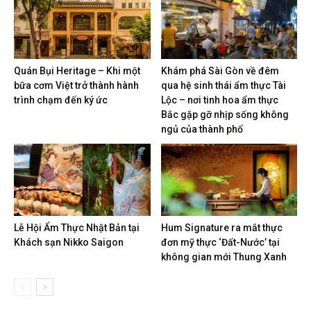
Quán Bụi Heritage – Khi một
Khám phá Sài Gòn về đêm
bữa cơm Việt trở thành hành
qua hệ sinh thái ẩm thực Tài
trình chạm đến ký ức
Lộc – nơi tinh hoa ẩm thực
Bắc gặp gỡ nhịp sống không
ngủ của thành phố
Lễ Hội Ẩm Thực Nhật Bản tại
Hum Signature ra mắt thực
Khách sạn Nikko Saigon
đơn mỹ thực ‘Đất-Nước’ tại
không gian mới Thung Xanh