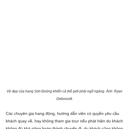
Vẻ đẹp của hang Sơn Đoòng khiến cả thế giới phải ngỡ ngàng. Ảnh: Ryan
Debooodt.
Các chuyên gia hang động, hướng dẫn viên có quyền yêu cầu
khách quay về, hay không tham gia tour nếu phát hiện du khách
không đủ khả năng hoàn thành chuyến đi, du khách cũng không