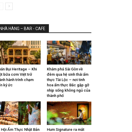
NHÀ HÀNG – BAR - CAFE
án Bụi Heritage – Khi
Khám phá Sài Gòn về
t bữa cơm Việt trở
đêm qua hệ sinh thái ẩm
ành hành trình chạm
thực Tài Lộc – nơi tinh
n ký ức
hoa ẩm thực Bắc gặp gỡ
nhịp sống không ngủ của
thành phố
 Hội Ẩm Thực Nhật Bản
Hum Signature ra mắt