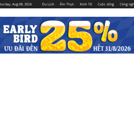
turday, Aug 08, 2026
Du Lịch
Ẩm Thực
Kinh Tế
Cuộc sống
Công ng
Dulichgiaitri