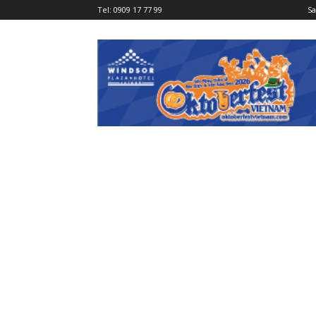
Tel:
0909 17 77 99
Sa