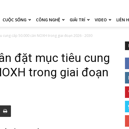
CUỘC SỐNG
CÔNG NGHỆ
GIẢI TRÍ
VIDEO
LIÊN 
u cung cấp 50.000 căn NOXH trong giai đoạn 2026 - 2030
ân đặt mục tiêu cung
NOXH trong giai đoạn