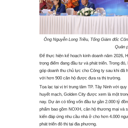
Ông Nguyễn Long Triều, Tổng Giám đốc
Côn
Quân
p
Để thực hiện kế hoạch kinh doanh năm 2026, Ho
trọng điểm đang đầu tư và phát triển. Trong đó
góp doanh thu chủ lực cho Công ty sau khi đã 
với hơn 900 căn hộ được đưa ra thị trường.
Tọa lạc tại vị trí trung tâm TP. Tây Ninh với q
huyết mạch, Golden City được xem là một tron
nay. Dự án có tổng vốn đầu tư gần 2.000 tỷ đồ
phẩm bao gồm NOXH, căn hộ thương mại và sho
kiến đáp ứng nhu cầu nhà ở cho hơn 4.000 ng
phát triển đô thị tại địa phương.