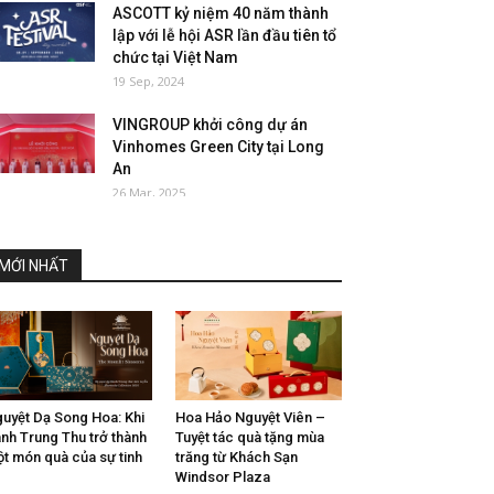
ASCOTT kỷ niệm 40 năm thành
lập với lễ hội ASR lần đầu tiên tổ
chức tại Việt Nam
19 Sep, 2024
VINGROUP khởi công dự án
Vinhomes Green City tại Long
An
26 Mar, 2025
MỚI NHẤT
uyệt Dạ Song Hoa: Khi
Hoa Hảo Nguyệt Viên –
nh Trung Thu trở thành
Tuyệt tác quà tặng mùa
t món quà của sự tinh
trăng từ Khách Sạn
Windsor Plaza