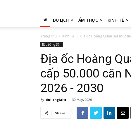
DU LỊCH
ẨM THỰC
KINH TẾ
Trang chủ
Kinh Tế
Địa ốc Hoàng Quân đặt mục tiê
Bất Động Sản
Địa ốc Hoàng Qu
cấp 50.000 căn 
2026 - 2030
By
dulichgiaitri
-
30 May, 2026
Share