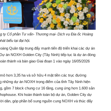
g ty Cổ phần Tư vấn- Thương mại- Dịch vụ Địa ốc Hoàng
hát biểu tại đại hội.
àng Quân tập trung đẩy mạnh tiến độ triển khai các dự án
, Dự án NOXH Golden City (Tây Ninh) tiếp tục là dự án đóng
hoàn thành và bàn giao Giai đoạn 1 vào ngày 16/05/2026
uy mô hơn 3,35 ha và sở hữu 4 mặt tiền các trục đường
g những dự án NOXH trọng điểm của tỉnh Tây Ninh hiện
ng, gồm 7 block chung cư 16 tầng, cung ứng hơn 1.600 sản
phouse. Khi hoàn thành toàn bộ dự án, Golden City dự
ười dân, góp phần bổ sung nguồn cung NOXH và thúc đẩy