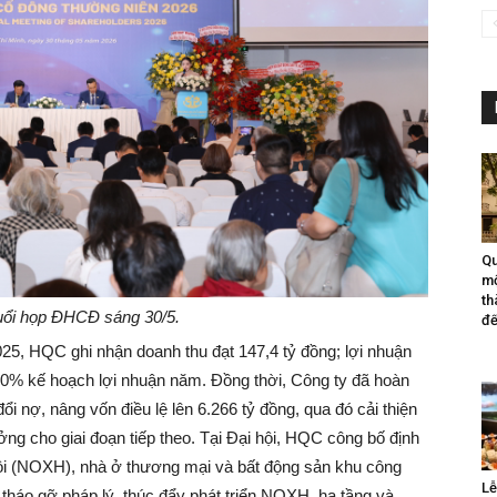
Qu
mộ
th
uổi họp ĐHCĐ sáng 30/5.
đế
 2025, HQC ghi nhận doanh thu đạt 147,4 tỷ đồng; lợi nhuận
00% kế hoạch lợi nhuận năm. Đồng thời, Công ty đã hoàn
đổi nợ, nâng vốn điều lệ lên 6.266 tỷ đồng, qua đó cải thiện
ởng cho giai đoạn tiếp theo. Tại Đại hội, HQC công bố định
ội (NOXH), nhà ở thương mại và bất động sản khu công
Lễ
 tháo gỡ pháp lý, thúc đẩy phát triển NOXH, hạ tầng và