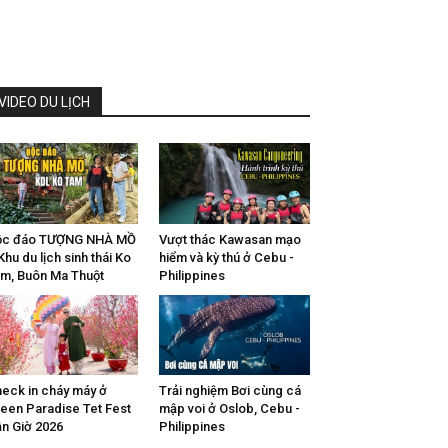
VIDEO DU LỊCH
ộc đáo TƯỢNG NHÀ MỒ
Vượt thác Kawasan mạo
Khu du lịch sinh thái Ko
hiểm và kỳ thú ở Cebu -
m, Buôn Ma Thuột
Philippines
eck in cháy máy ở
Trải nghiệm Bơi cùng cá
een Paradise Tet Fest
mập voi ở Oslob, Cebu -
n Giờ 2026
Philippines