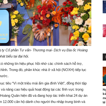
 ty Cổ phần Tư vấn- Thương mại- Dịch vụ Địa ốc Hoàng
át biểu tại đại hội.
ó những tín hiệu phục hồi nhờ các chính sách hỗ trợ,
chỉnh. Trong đó, phân khúc nhà ở xã hội (NOXH) tiếp tục
 nước.
 tiêu “Vì một triệu mái ấm gia đình Việt”, đồng thời tập
n và nâng cao hiệu quả hoạt động tại các lĩnh vực trọng
Ng
bá
 Hoàng Quân hiện đã và đang hợp tác triển khai 24 dự án
mộ
 12.000 căn hộ dành cho người thu nhập trung bình và
tế