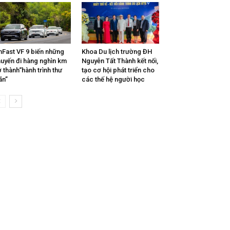
nFast VF 9 biến những
Khoa Du lịch trường ĐH
uyến đi hàng nghìn km
Nguyễn Tất Thành kết nối,
ở thành“hành trình thư
tạo cơ hội phát triển cho
ãn”
các thế hệ người học