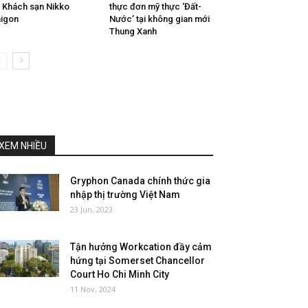
i Khách sạn Nikko
thực đơn mỹ thực ‘Đất-
igon
Nước’ tại không gian mới
Thung Xanh
XEM NHIỀU
Gryphon Canada chính thức gia
nhập thị trường Việt Nam
23 Jun, 2023
Tận hưởng Workcation đầy cảm
hứng tại Somerset Chancellor
Court Ho Chi Minh City
11 Nov, 2024