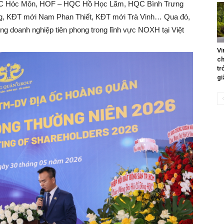
HQC Hóc Môn, HOF – HQC Hồ Học Lãm, HQC Bình Trưng
, KĐT mới Nam Phan Thiết, KĐT mới Trà Vinh… Qua đó,
ững doanh nghiệp tiên phong trong lĩnh vực NOXH tại Việt
Vi
ch
tr
gi