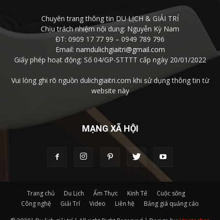
Chuyên trang thông tin DU LỊCH & GIẢI TRÍ
Chịu trách nhiệm nội dung: Nguyễn Kỳ Nam
ĐT: 0909 17 77 99 – 0949 789 796
Email:
namdulichgiaitri@gmail.com
Giấy phép hoạt động: Số 04/GP-STTTT cấp ngày 20/01/2022
Vui lòng ghi rõ nguồn dulichgiaitri.com khi sử dụng thông tin từ
website này
MẠNG XÃ HỘI
Trang chủ
Du Lịch
Ẩm Thực
Kinh Tế
Cuộc sống
Công nghệ
Giải Trí
Video
Liên hệ
Bảng giá quảng cáo