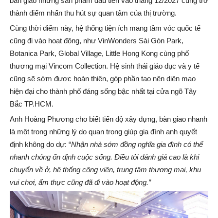
bàn giao những sản phẩm đầu tiên vào tháng 12/2027 cũng trở
thành điểm nhấn thu hút sự quan tâm của thị trường.
Cùng thời điểm này, hệ thống tiện ích mang tầm vóc quốc tế
cũng đi vào hoạt động, như VinWonders Sài Gòn Park,
Botanica Park, Global Village, Little Hong Kong cùng phố
thương mại Vincom Collection. Hệ sinh thái giáo dục và y tế
cũng sẽ sớm được hoàn thiện, góp phần tạo nên diện mạo
hiện đại cho thành phố đáng sống bậc nhất tại cửa ngõ Tây
Bắc TP.HCM.
Anh Hoàng Phương cho biết tiến độ xây dựng, bàn giao nhanh
là một trong những lý do quan trọng giúp gia đình anh quyết
định không do dự: “
Nhận nhà sớm đồng nghĩa gia đình có thể
nhanh chóng ổn định cuộc sống. Điều tôi đánh giá cao là khi
chuyển về ở, hệ thống công viên, trung tâm thương mại, khu
vui chơi, ẩm thực cũng đã đi vào hoạt động
.”