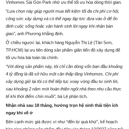
Vinhomes Sài Gòn Park nhờ ưu thế tối ưu hóa dòng thời gian.
“
Lựa chọn này giúp người mua tiết kiệm tối đa chi phí cơ hội,
công sức xây dựng và có thể ngay lập tức đưa vào
ở để ổn
định cuộc sống hoặc
vận hành sinh lời ngay khi nhận bàn
giao”
, anh Phương khẳng định.
Ở chiều ngược lại, khách hàng Nguyễn Thị Lệ (Tân Sơn,
TP.HCM) lại ưu tiên dòng sản phẩm giãn tiến độ xây dựng để
tối ưu hóa bài toán tài chính.
“
Với dòng sản phẩm này, tôi chỉ cần dòng vốn ban đầu khoảng
4 tỷ đồng
là đã sở hữu một căn thấp tầng Vinhomes
.
Chi phí
xây dựng giữ lại
tôi có thể tiếp tục xoay vòng đầu tư sinh lời,
sau khoảng 2 năm mới hoàn thiện ngôi nhà theo nhu cầu thực
tế khi thời điểm chín muồi”,
bà Lệ phân tích.
Nhận nhà sau 18 tháng, hưởng trọn hệ sinh thái tiện ích
ngay khi về ở
Bên cạnh mức giá được ví như “đến từ quá khứ”, kế hoạch