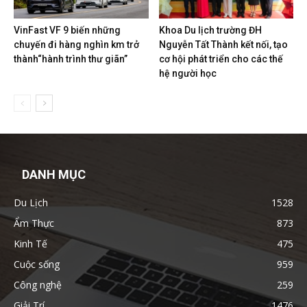
VinFast VF 9 biến những
Khoa Du lịch trường ĐH
chuyến đi hàng nghìn km trở
Nguyễn Tất Thành kết nối, tạo
thành“hành trình thư giãn”
cơ hội phát triển cho các thế
hệ người học
DANH MỤC
Du Lịch
1528
Ẩm Thực
873
Kinh Tế
475
Cuộc sống
959
Công nghệ
259
Giải Trí
1476