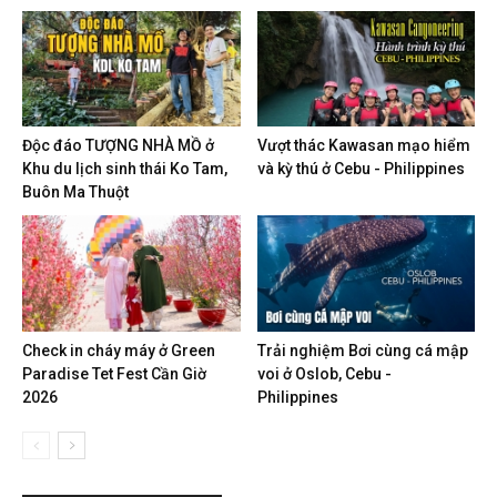
Độc đáo TƯỢNG NHÀ MỒ ở
Vượt thác Kawasan mạo hiểm
Khu du lịch sinh thái Ko Tam,
và kỳ thú ở Cebu - Philippines
Buôn Ma Thuột
Check in cháy máy ở Green
Trải nghiệm Bơi cùng cá mập
Paradise Tet Fest Cần Giờ
voi ở Oslob, Cebu -
2026
Philippines