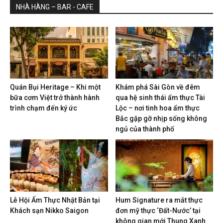
NHÀ HÀNG – BAR - CAFE
Quán Bụi Heritage – Khi một
Khám phá Sài Gòn về đêm
bữa cơm Việt trở thành hành
qua hệ sinh thái ẩm thực Tài
trình chạm đến ký ức
Lộc – nơi tinh hoa ẩm thực
Bắc gặp gỡ nhịp sống không
ngủ của thành phố
Lễ Hội Ẩm Thực Nhật Bản tại
Hum Signature ra mắt thực
Khách sạn Nikko Saigon
đơn mỹ thực ‘Đất-Nước’ tại
không gian mới Thung Xanh