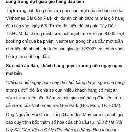
cung trong
đợt giao
giỏ hàng đầu tiên
Thị trường bất động sản vừa ghi nhận một dấu ấn bùng nổ tại
Vinhomes Sài Gòn Park khi dự án chính thức ra mắt giỏ hàng
đầu tiên vào ngày 6/6. Trước đó, siêu đô thị phía Tây Bắc
TP.HCM đã chứng minh sức hút mạnh mẽ với gần 8.000 lượt
booking chỉ qua ba phiên livestream trong chưa đầy một tuần
nhờ tiến độ nhanh, dự kiến bàn giao từ 12/2027 và chính sách
hỗ trợ lãi suất hấp dẫn.
Sức cầu áp đảo, khách hàng quyết xuống tiền ngay ngày
mở bán
“
Chỉ chờ đến ngày hôm nay để chốt bằng được
ngôi nhà
hằng
mong ước
”
,
đó là chia sẻ của nhiều khách hàng có mặt từ
sớm tại sự kiện bốc thăm và bàn giao giỏ hàng đầu tiên trên
cả nước của Vinhomes Sài Gòn Park (Hóc Môn, TP. HCM).
Ông Nguyễn Hải Châu, Tổng Giám đốc Mayhomes, đánh giá
cao quy trình bốc thăm số hóa của chủ đầu tư: “
Dù ở Hà Nội
hay Sài Gòn, tất cả đại lý đều nhận giỏ hàng đồng thời qua