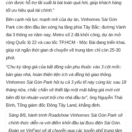
còn được
hỗ trợ lãi suất là bài toán quá hời, giúp
khách hàng
tối ưu hiệu quả tài chính
.”
Bên cạnh nội lực mạnh mẽ của dự án, Vinhomes Sài Gòn
Park còn đón đầu làn sóng hạ tầng phía Tây Bắc: đường Vành
đai 3 thông xe năm nay, Metro số 2 đã khởi công, dự án mở
rộng Quốc lộ 22 và cao tốc TP.HCM - Mộc Bài đang triển khai,
giúp rút ngắn thời gian di chuyển về trung tâm chỉ còn 25-30
phút.
“
Chu kỳ tăng giá của bất động sản phụ thuộc vào 3 cột mốc:
bàn giao nhà, hoàn thiện tiện ích và đồng bộ giao thông.
Vinhomes Sài Gòn Park hội tụ cả 3 yếu tố này cùng lúc sau 18
tháng nữa, chắc chắn sẽ thiết lập một mặt bằng giá mới với
biên độ lợi nhuận vượt trội cho nhà đầu tư
”,
ông Nguyễn Thái
Bình, Tổng giám đốc Đông Tây Land, khẳng định.
Sáng 8/6, hành trình Roadshow Vinhomes Sài Gòn Park sẽ
chính thức diễn ra với điểm khởi đầu tại Bưu điện Sài Gòn.
Đoàn xe VinFast sẽ di chuyển qua các tuyến phố trung tâm