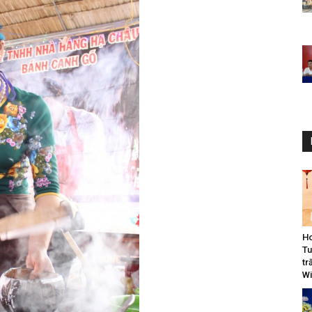
Ho
Tu
tr
Wi