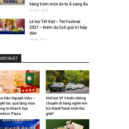
hàng trăm món ăn từ Á sang Âu
21 Dec, 2019
Lễ hội Tết Việt – Tet Festival
2021 – Điểm du lịch giải trí hấp
dẫn
14 Jan, 2021
MỚI NHẤT
a Hảo Nguyệt Viên –
VinFast VF 9 biến những
yệt tác quà tặng mùa
chuyến đi hàng nghìn km
ăng từ Khách Sạn
trở thành“hành trình thư
ndsor Plaza
giãn”