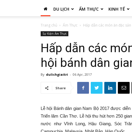
DU LỊCH
ẨM THỰC
KINH TẾ
Trang chủ
Ẩm Thực
Hấp dẫn các món ăn đặc sản 
Sự Kiện Ẩm Thực
Hấp dẫn các món 
hội bánh dân gi
By
dulichgiaitri
-
06 Apr, 2017
Share
Lễ hội Bánh dân gian Nam Bộ 2017 được diễn r
Triển lãm Cần Thơ. Lễ hội thu hút hơn 250 gia
nước như Vĩnh Long, Hậu Giang, Sóc Tră
Campuchia, Malaysia, Nhật Bản, Hàn Quốc…