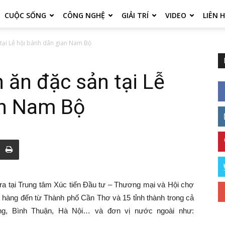
CUỘC SỐNG
CÔNG NGHỆ
GIẢI TRÍ
VIDEO
LIÊN 
tại Lễ hội bánh dân gian Nam Bộ
ăn đặc sản tại Lễ
an Nam Bộ
a tại Trung tâm Xúc tiến Đầu tư – Thương mại và Hội chợ
n hàng đến từ Thành phố Cần Thơ và 15 tỉnh thành trong cả
ng, Bình Thuận, Hà Nội… và đơn vị nước ngoài như: