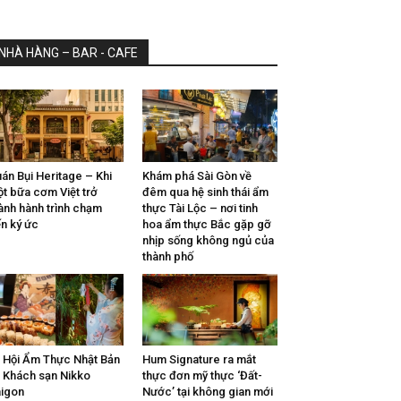
NHÀ HÀNG – BAR - CAFE
án Bụi Heritage – Khi
Khám phá Sài Gòn về
t bữa cơm Việt trở
đêm qua hệ sinh thái ẩm
ành hành trình chạm
thực Tài Lộc – nơi tinh
n ký ức
hoa ẩm thực Bắc gặp gỡ
nhịp sống không ngủ của
thành phố
 Hội Ẩm Thực Nhật Bản
Hum Signature ra mắt
i Khách sạn Nikko
thực đơn mỹ thực ‘Đất-
igon
Nước’ tại không gian mới