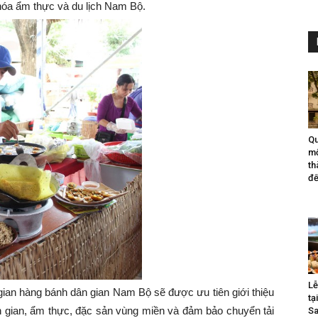
hóa ẩm thực và du lịch Nam Bộ.
Qu
mộ
th
đế
Lễ
 gian hàng bánh dân gian Nam Bộ sẽ được ưu tiên giới thiệu
tạ
ân gian, ẩm thực, đặc sản vùng miền và đảm bảo chuyển tải
Sa