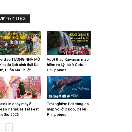
VIDEO DU LỊCH
ộc đáo TƯỢNG NHÀ MỒ
Vượt thác Kawasan mạo
Khu du lịch sinh thái Ko
hiểm và kỳ thú ở Cebu -
m, Buôn Ma Thuột
Philippines
eck in cháy máy ở
Trải nghiệm Bơi cùng cá
een Paradise Tet Fest
mập voi ở Oslob, Cebu -
n Giờ 2026
Philippines