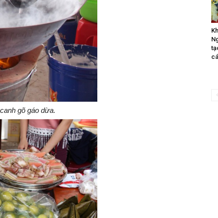
Kh
Ng
tạ
cá
canh gõ gáo dừa.