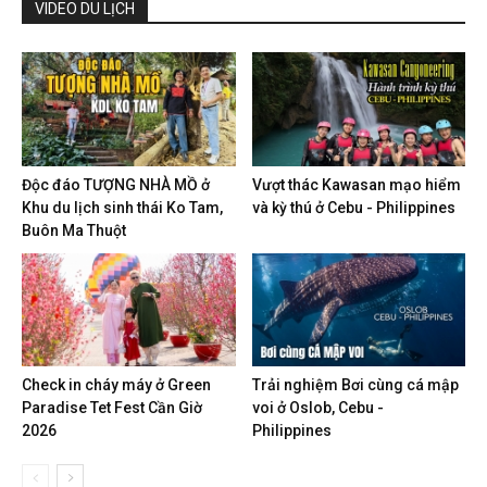
VIDEO DU LỊCH
Độc đáo TƯỢNG NHÀ MỒ ở
Vượt thác Kawasan mạo hiểm
Khu du lịch sinh thái Ko Tam,
và kỳ thú ở Cebu - Philippines
Buôn Ma Thuột
Check in cháy máy ở Green
Trải nghiệm Bơi cùng cá mập
Paradise Tet Fest Cần Giờ
voi ở Oslob, Cebu -
2026
Philippines