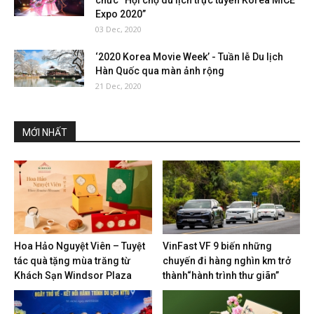
chức “Hội chợ du lịch trực tuyến Korea MICE
Expo 2020”
03 Dec, 2020
‘2020 Korea Movie Week’ - Tuần lễ Du lịch
Hàn Quốc qua màn ảnh rộng
21 Dec, 2020
MỚI NHẤT
Hoa Hảo Nguyệt Viên – Tuyệt
VinFast VF 9 biến những
tác quà tặng mùa trăng từ
chuyến đi hàng nghìn km trở
Khách Sạn Windsor Plaza
thành“hành trình thư giãn”