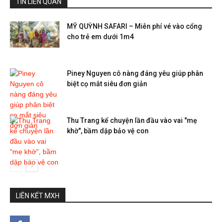
TIN LIÊN QUAN
MỸ QUỲNH SAFARI – Miễn phí vé vào cổng
cho trẻ em dưới 1m4
Piney Nguyen cô nàng đáng yêu giúp phân
biệt cọ mắt siêu đơn giản
Thu Trang kể chuyện lần đầu vào vai "mẹ
khờ", bầm dập bảo vệ con
LIÊN KẾT MXH