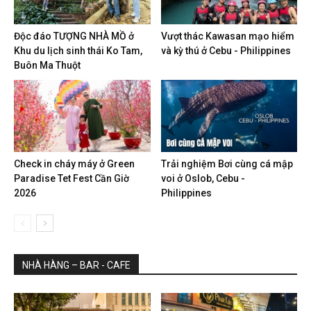
Độc đáo TƯỢNG NHÀ MỒ ở
Vượt thác Kawasan mạo hiểm
Khu du lịch sinh thái Ko Tam,
và kỳ thú ở Cebu - Philippines
Buôn Ma Thuột
Check in cháy máy ở Green
Trải nghiệm Bơi cùng cá mập
Paradise Tet Fest Cần Giờ
voi ở Oslob, Cebu -
2026
Philippines
NHÀ HÀNG – BAR - CAFE