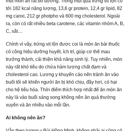
một món ăn rất bổ dưỡng. Trong một quả trứng vịt lộn có
tới 182 kcal năng lượng, 13,6 gr protein, 12,4 gr lipid, 82
mg canxi, 212 gr photpho và 600 mg cholesterol. Ngoài
ra, còn có rất nhiều beta carotene, các vitamin nhóm A, B,
C, sắt…
Chính vì vậy, trứng vịt lộn được coi là món ăn bài thuốc
có công hiệu dưỡng huyết, ích trí, giúp cơ thể mau
trưởng thành, cải thiện khả năng sinh lý. Tuy nhiên, món
này rất khó tiêu do chứa hàm lượng chất đạm và
cholesterol cao. Lương y khuyến cáo nên tránh ăn vào
buổi tối sẽ khiến người ăn bị khó chịu, đầy hơi, có hại
cho hệ tiêu hóa. Thời điểm thích hợp nhất để ăn món ăn
này là vào buổi sáng song không nên ăn quá thường
xuyên và ăn nhiều vào mỗi lần.
Ai không nên ăn?
Vẫn theo lương y Bùi Hồng Minh, không phải ai cũng có