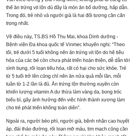
thể ăn trứng vịt lộn dù đây là món ăn bổ dưỡng, hấp dẫn.
Trong đó, trẻ nhỏ và người già là hai đối tượng cần cẩn
trọng nhất.
Về điều này, TS.BS Hồ Thu Mai, khoa Dinh dưỡng -
Bệnh viện Đa khoa quốc tế Vinmec khuyến nghị: “Theo
tôi, trẻ dưới 5 tuổi không nên ăn trứng vịt lộn do hệ tiêu
hóa của các bé còn chưa phát triển hoàn thiện, dễ dẫn tới
sình bụng, rối loạn tiêu hóa, rất có hại cho sức khỏe. Trẻ
từ 5 tuổi trở lên cũng chỉ nên ăn nửa quả mỗi lần, mỗi
tuần từ 1-2 lần là đủ. Ăn trứng lộn thường xuyên còn
khiến lượng vitamin A dư thừa làm vàng da, bong tróc
biểu bì, gây ảnh hưởng đến việc hình thành xương làm
cho trẻ phát triển không toàn diện”.
Ngoài ra, người béo phì, người già, bệnh nhân cao huyết
áp, đái tháo đường, rối loạn mỡ máu, tim mạch cũng cần