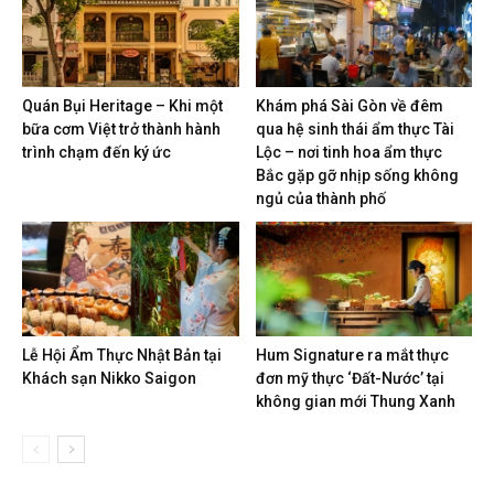
Quán Bụi Heritage – Khi một
Khám phá Sài Gòn về đêm
bữa cơm Việt trở thành hành
qua hệ sinh thái ẩm thực Tài
trình chạm đến ký ức
Lộc – nơi tinh hoa ẩm thực
Bắc gặp gỡ nhịp sống không
ngủ của thành phố
Lễ Hội Ẩm Thực Nhật Bản tại
Hum Signature ra mắt thực
Khách sạn Nikko Saigon
đơn mỹ thực ‘Đất-Nước’ tại
không gian mới Thung Xanh