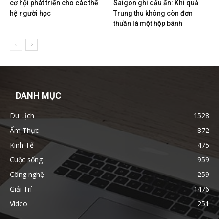
cơ hội phát triển cho các thế
Saigon ghi dấu ấn: Khi quà
hệ người học
Trung thu không còn đơn
thuần là một hộp bánh
DANH MỤC
Du Lịch
1528
Ẩm Thực
872
Kinh Tế
475
Cuộc sống
959
Công nghệ
259
Giải Trí
1476
Video
251