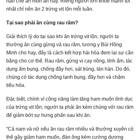
hạn chế ăn món ăn này. Riêng người lớn khỏe mạnh tốt
nhất chỉ nên ăn 2 trứng vịt lộn mỗi tuần.
Tại sao phải ăn cùng rau răm?
Giải thích lý do tại sao khi ăn trứng vịt lộn, người ta
thường ăn cùng gừng và rau răm, lương y Bùi Hồng
Minh cho hay, đây là cách kết hợp hài hòa đem lại sự cân
bằng cho cơ thể. Rau răm, gừng vị cay nồng, tính ấm, tác
dụng ấm bụng, chống đầy hơi, sát trùng, tán hàn. Do đó,
chúng có tác dụng chống lạnh bụng, đầy hơi và chậm
tiêu hóa.
Đặc biệt, chính vì công năng làm tăng ham muốn tình dục
của trứng vịt lộn, người ta phải ăn kèm chúng với rau răm
để giảm bớt sự hưng phấn sau khi ăn.
“Cả nam và nữ nếu ăn rau răm nhiều và thường xuyên có
thể gây giảm ham muốn, đàn ông kém cường dương