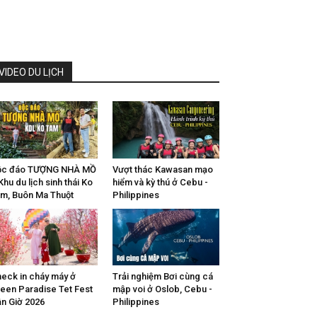
VIDEO DU LỊCH
ộc đáo TƯỢNG NHÀ MỒ
Vượt thác Kawasan mạo
Khu du lịch sinh thái Ko
hiểm và kỳ thú ở Cebu -
m, Buôn Ma Thuột
Philippines
eck in cháy máy ở
Trải nghiệm Bơi cùng cá
een Paradise Tet Fest
mập voi ở Oslob, Cebu -
n Giờ 2026
Philippines