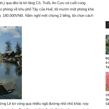
h,) qua đèo là tới lăng Cô, Truồi, An Cựu và cuối cùng
axi phóng về khu phố Tây của Huế, tôi mướn một phòng khá
á 180.000VNĐ. Nằm nghỉ mệt chừng 2 tiếng, tôi chọn cách
Đ
ở 
Ta
Ch
Gr
đường Lê lợi vòng qua nhiều ngã đường nhỏ nhỏ khác rợp
Cầ