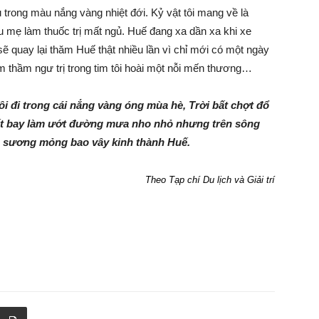
 trong màu nắng vàng nhiệt đới. Kỷ vật tôi mang về là
 mẹ làm thuốc trị mất ngủ. Huế đang xa dần xa khi xe
 sẽ quay lại thăm Huế thật nhiều lần vì chỉ mới có một ngày
m thầm ngư trị trong tim tôi hoài một nỗi mến thương…
tôi đi trong cái nắng vàng óng mùa hè, Trời bất chợt đổ
ất bay làm ướt đường mưa nho nhỏ nhưng trên sông
sương mỏng bao vây kinh thành Huế.
Theo Tạp chí Du lịch và Giải trí