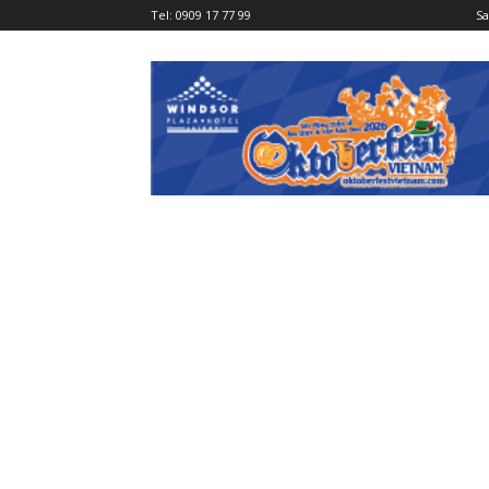
Tel:
0909 17 77 99
Sa