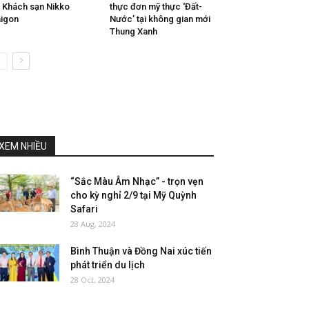
i Khách sạn Nikko
thực đơn mỹ thực ‘Đất-
igon
Nước’ tại không gian mới
Thung Xanh
XEM NHIỀU
“Sắc Màu Âm Nhạc” - trọn vẹn
cho kỳ nghỉ 2/9 tại Mỹ Quỳnh
Safari
28 Aug, 2024
Bình Thuận và Đồng Nai xúc tiến
phát triển du lịch
28 Oct, 2024