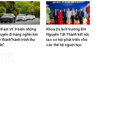
nFast VF 9 biến những
Khoa Du lịch trường ĐH
uyến đi hàng nghìn km
Nguyễn Tất Thành kết nối,
ở thành“hành trình thư
tạo cơ hội phát triển cho
ãn”
các thế hệ người học