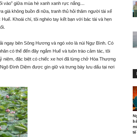
ối vào” giữa mùa hè xanh xanh rực nắng…
già không buồn đi nữa, tranh thủ hỏi thăm người tài xế
 Huế. Khoái chí, tôi nghéo tay kết bạn với bác tài và hẹn
ối.
oải ngay bên Sông Hương và ngó xéo là núi Ngự Bình. Có
i nhân có thể đến đây ngắm Huế và tuôn trào cảm tác, tôi
ỷ niệm, đặc biệt có chiếc xe hơi đã từng chở Hòa Thượng
Ngô Đình Diệm được gìn giữ và trưng bày lưu dấu tại nơi
Ng
bá
mộ
tế