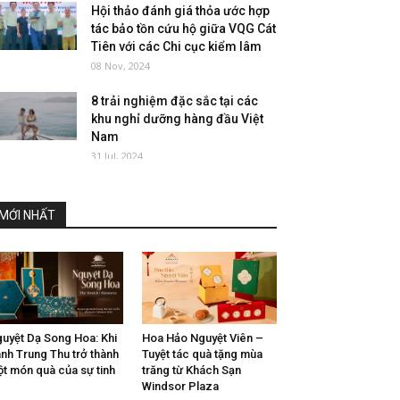
Hội thảo đánh giá thỏa ước hợp
tác bảo tồn cứu hộ giữa VQG Cát
Tiên với các Chi cục kiểm lâm
08 Nov, 2024
8 trải nghiệm đặc sắc tại các
khu nghỉ dưỡng hàng đầu Việt
Nam
31 Jul, 2024
MỚI NHẤT
uyệt Dạ Song Hoa: Khi
Hoa Hảo Nguyệt Viên –
nh Trung Thu trở thành
Tuyệt tác quà tặng mùa
t món quà của sự tinh
trăng từ Khách Sạn
Windsor Plaza