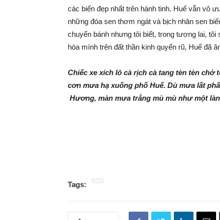
các biển đẹp nhất trên hành tinh. Huế vẫn vô ưu
những đóa sen thơm ngát và bịch nhân sen biếu
chuyển bánh nhưng tôi biết, trong tương lai, tôi
hòa mình trên đất thần kinh quyến rũ, Huế đã â
Chiếc xe xích lô cà rịch cà tang tèn tèn chở 
cơn mưa hạ xuống phố Huế. Dù mưa lất ph
Hương, màn mưa trắng mù mù như một làn 
Tags: