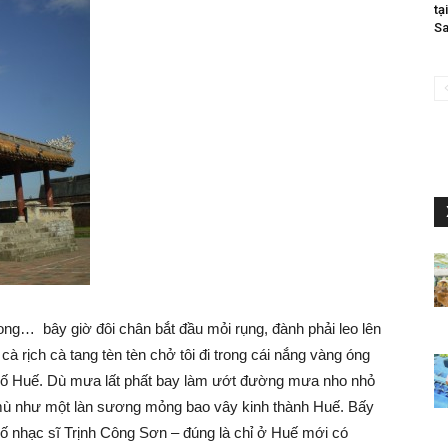
tạ
Sa
ong… bây giờ đôi chân bắt đầu mỏi rụng, đành phải leo lên
cà rịch cà tang tèn tèn chở tôi đi trong cái nắng vàng óng
hố Huế. Dù mưa lất phất bay làm ướt đường mưa nho nhỏ
 như một làn sương mỏng bao vây kinh thành Huế. Bấy
cố nhạc sĩ Trịnh Công Sơn – đúng là chỉ ở Huế mới có