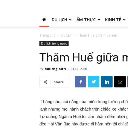
DU LỊCH
ẨM THỰC
KINH TẾ
Trang chủ
Du Lịch
Thăm Huế giữa mùa sen
Du lịch trong nước
Thăm Huế giữa 
By
dulichgiaitri
-
23 Jul, 2010
Share
Tháng sáu, cái nắng của miền trung tưởng ch
lạnh nhưng mọi hành khách trên chiếc xe khách 
Từ quảng Ngãi ra Huế tôi lẩm nhẩm đếm những
đèo Hải Vân (lúc này được đi hầm nên tôi chỉ 