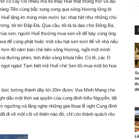
nhờ có cây cối nhiều mà tôi thấy Huế thật mộng mơ và dịu
Tràng Tiền cùng bắc song song qua sông Hương lững lờ
h Huế lặng im trong màn nước lục nhạt hệt như những chú
ng, tôi tới Đập Đá. Qua cầu, tôi tà tà dạo chợ Đông Ba,
 mùa sen, người Huế thường mua sen về để bày cúng ông
hoa để cúng phật hoặc một xâu hạt sen tươi để về nhà nấu
có hơn 40 năm bán chè bên sông Hương, ngồi một mình
ùi đường phèn, tinh thần sảng khoái hẳn. Có lẽ, các O
à ngọt ngào! Tạm biệt mệ Huế chè Sen tôi mua một bó hoa
Qu
mộ
th
đế
của bức tường thành dầy tới 20m được Vua Minh Mạng cho
ghi dấu một thời oai quyền của cung đình triều Nguyễn, tất
iêm ngưỡng và lắng nghe những giai thoại lễ nghi Cung đình
ã đi về một cõi vô thiên nào đó, chỉ còn thành quách rêu
Lễ