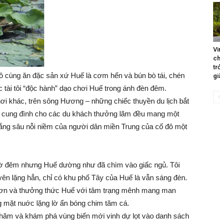
Vi
ch
tr
lô cùng ăn đặc sản xứ Huế là cơm hến và bún bò tái, chén
gi
c tài tôi “độc hành” dạo chơi Huế trong ánh đèn đêm.
i khác, trên sông Hương – những chiếc thuyền du lịch bắt
c cung đình cho các du khách thưởng lãm đều mang một
 lắng sâu nỗi niềm của người dân miền Trung của cố đô một
iờ đêm nhưng Huế dường như đã chìm vào giấc ngủ. Tôi
ên lặng hẳn, chỉ có khu phố Tây của Huế là vẫn sáng đèn.
 hơn và thưởng thức Huế với tâm trạng mênh mang man
g mặt nuớc lặng lờ ẩn bóng chim tăm cá.
ể thăm và khám phá vùng biển mới vinh dự lọt vào danh sách