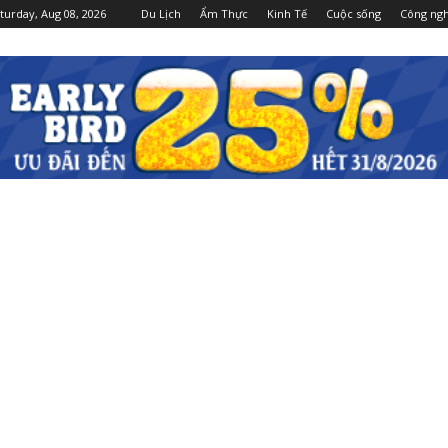
turday, Aug 08, 2026
Du Lịch
Ẩm Thực
Kinh Tế
Cuộc sống
Công ng
Dulichgiaitri