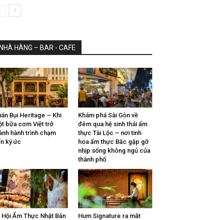
NHÀ HÀNG – BAR - CAFE
án Bụi Heritage – Khi
Khám phá Sài Gòn về
t bữa cơm Việt trở
đêm qua hệ sinh thái ẩm
ành hành trình chạm
thực Tài Lộc – nơi tinh
n ký ức
hoa ẩm thực Bắc gặp gỡ
nhịp sống không ngủ của
thành phố
 Hội Ẩm Thực Nhật Bản
Hum Signature ra mắt