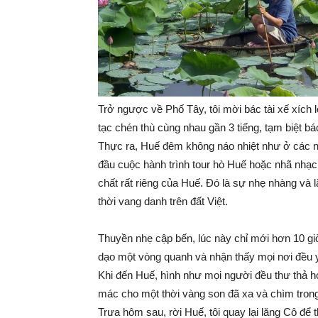
Trở ngược về Phố Tây, tôi mời bác tài xế xích 
tạc chén thù cùng nhau gần 3 tiếng, tạm biệt bá
Thực ra, Huế đêm không náo nhiệt như ở các nơ
đầu cuộc hành trình tour hò Huế hoặc nhã nhạ
chất rất riêng của Huế. Đó là sự nhẹ nhàng và
thời vang danh trên đất Việt.
Thuyền nhẹ cập bến, lúc này chỉ mới hơn 10 g
dạo một vòng quanh và nhận thấy mọi nơi đều y
Khi đến Huế, hình như mọi người đều thư thả
mác cho một thời vàng son đã xa và chìm tron
Trưa hôm sau, rời Huế, tôi quay lại lăng Cô đ