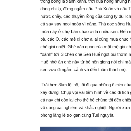
trong bóng lá xanh xanh, trời quá nóng nhưng 
dàng chi lạ, đứng ngắm cầu Phú Xuân và cầu 
nứơc chảy, các thuyền rồng của công ty du lịc
cá say say ngoi ngóp vì nắng. Thả dọc sông Hươ
mùa này ở chợ bán chao ơi là nhiều sen. Đến
bà, các O, các mệ đi chợ ai ai cũng mua chục 
chè giải nhiệt. Ghé vào quán của một mệ già 
“oánh” tới 3 chén chè Sen Huế ngọt bùi thơm m
Huế nhờ ăn chè này từ bé nên giọng nói chi m
sen vừa đi ngắm cảnh và đến thăm thành nội.
Trải hơn 3km lội bộ, tôi đi qua những ô cửa 
xây dựng. Chụp vội vài tấm hình về các di tích 
cả nay chỉ còn lại cho thế hệ chúng tôi đến ch
vô cùng oai nghiêm và khắc nghiệt. Người xưa đ
phong lặng lẽ trơ gan cùng Tuế nguyệt.