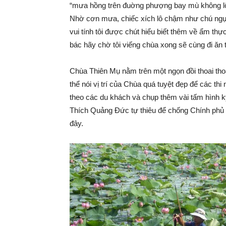
“mưa hồng trên đuờng phượng bay mù không l
Nhờ cơn mưa, chiếc xích lô chậm như chú ngựa 
vui tính tôi được chút hiểu biết thêm về ẩm thực
bác hãy chờ tôi viếng chùa xong sẽ cùng đi ăn t
Chùa Thiên Mụ nằm trên một ngọn đồi thoai th
thể nói vị trí của Chùa quá tuyệt đẹp để các th
theo các du khách và chụp thêm vài tấm hình k
Thích Quảng Đức tự thiêu để chống Chính phủ 
đây.