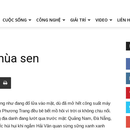
CUỘC SỐNG
CÔNG NGHỆ
GIẢI TRÍ
VIDEO
LIÊN 
mùa sen
ừng như đang đổ lửa vào mặt, dù đã mở hết công suất máy
Phương Trang đều bê bết mồ hôi vì trời oi không chịu nổi.
 địa danh đang lướt qua trước mặt: Quảng Nam, Đà Nẵng,
tiếc hùi hụi khi ngắm Hải Vân quan sừng sững xanh xanh