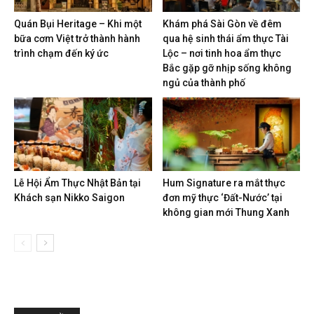
Quán Bụi Heritage – Khi một
Khám phá Sài Gòn về đêm
bữa cơm Việt trở thành hành
qua hệ sinh thái ẩm thực Tài
trình chạm đến ký ức
Lộc – nơi tinh hoa ẩm thực
Bắc gặp gỡ nhịp sống không
ngủ của thành phố
Lễ Hội Ẩm Thực Nhật Bản tại
Hum Signature ra mắt thực
Khách sạn Nikko Saigon
đơn mỹ thực ‘Đất-Nước’ tại
không gian mới Thung Xanh