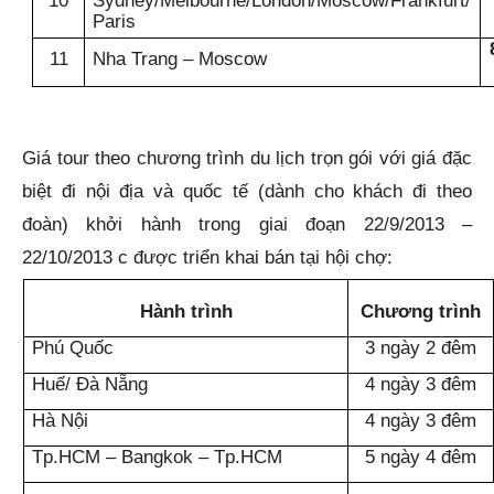
10
Sydney
/
Melbourne/London/Moscow/Fran
k
furt
/
Paris
11
Nha Trang – Moscow
Giá tour theo
chương trình du lịch trọn gói với giá đặc
biệt đi nội địa và quốc tế (d
à
nh cho khách đi theo
đoàn) khởi hành trong giai đoạn 22/9/2013 –
22/10/2013 c được triển khai bán tại hội chợ
:
Hành trình
Chương trình
Phú Quốc
3 ngày 2 đêm
Huế/ Đà Nẵng
4 ngày 3 đêm
Hà Nội
4 ngày 3 đêm
Tp.HCM – Bangkok – Tp.HCM
5 ngày 4 đêm