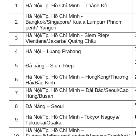
1
Hà
N
ội/Tp. Hồ Chí Minh –
Thành Đô
Hà
N
ội/Tp. Hồ Chí Minh -
2
Bangkok/Singapore/ Kuala Lumpur/ Phnom
penh
/
Yangon
Hà
N
ội/Tp. Hồ Chí Minh - Siem Riep/
3
Vientiane/Jakarta/ Quảng Châu
4
Hà Nội – Luang Prabang
5
Đà nẵng – Siem Riep
Hà
N
ội/
T
p. Hồ Chí Minh – HongKong/Thượng
6
Hải/Bắc Kinh
Hà
N
ội/Tp. Hồ Chí Mính – Đài Bắ
c
/Seoul
/Cao
7
Hùng
/Busan
8
Đà Nẵng – Seoul
Hà
N
ội/Tp. Hồ Chí Minh - Tokyo/ Nagoya/
9
Fukuoka/Osaka.
Hà
N
ội/Tp. Hồ Chí Minh
–