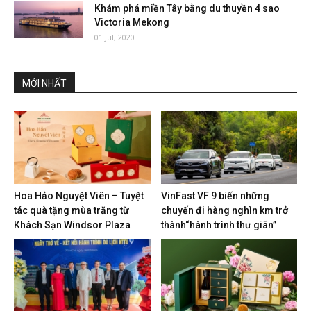
Khám phá miền Tây bằng du thuyền 4 sao
Victoria Mekong
01 Jul, 2020
MỚI NHẤT
Hoa Hảo Nguyệt Viên – Tuyệt
VinFast VF 9 biến những
tác quà tặng mùa trăng từ
chuyến đi hàng nghìn km trở
Khách Sạn Windsor Plaza
thành“hành trình thư giãn”