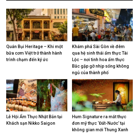
Quán Bụi Heritage – Khi một
Khám phá Sài Gòn về đêm
bữa cơm Việt trở thành hành
qua hệ sinh thái ẩm thực Tài
trình chạm đến ký ức
Lộc – nơi tinh hoa ẩm thực
Bắc gặp gỡ nhịp sống không
ngủ của thành phố
Lễ Hội Ẩm Thực Nhật Bản tại
Hum Signature ra mắt thực
Khách sạn Nikko Saigon
đơn mỹ thực ‘Đất-Nước’ tại
không gian mới Thung Xanh