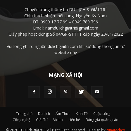
Chuyên trang thông tin DU LỊCH & GIẢI TRÍ
Chịu trách nhiệm nội dung: Nguyễn Kỳ Nam
ĐT: 0909 17 77 99 – 0949 789 796
Email:
namdulichgiaitri@gmail.com
Giấy phép hoạt động: Số 04/GP-STTTT cấp ngày 20/01/2022
Vui lòng ghi rõ nguồn dulichgiaitri.com khi sử dụng thông tin từ
website này
MẠNG XÃ HỘI
Trang chủ
Du Lịch
Ẩm Thực
Kinh Tế
Cuộc sống
Công nghệ
Giải Trí
Video
Liên hệ
Bảng giá quảng cáo
© 2020| Du lịch giải trí | All right Right Reserved | Design by:
Vinatechco