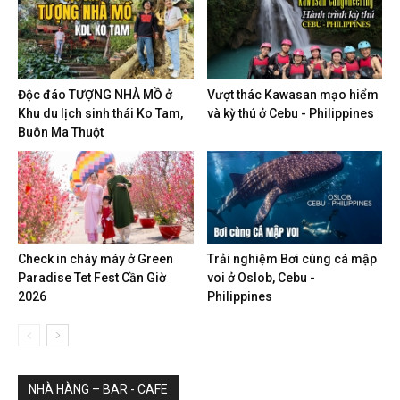
Độc đáo TƯỢNG NHÀ MỒ ở
Vượt thác Kawasan mạo hiểm
Khu du lịch sinh thái Ko Tam,
và kỳ thú ở Cebu - Philippines
Buôn Ma Thuột
Check in cháy máy ở Green
Trải nghiệm Bơi cùng cá mập
Paradise Tet Fest Cần Giờ
voi ở Oslob, Cebu -
2026
Philippines
NHÀ HÀNG – BAR - CAFE