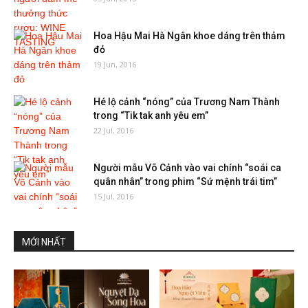
Hoa Hậu Mai Hà Ngân khoe dáng trên thảm
đỏ
19 Jun, 2016
Hé lộ cảnh “nóng” của Trương Nam Thành
trong “Tik tak anh yêu em”
22 Jul, 2016
Người mẫu Võ Cảnh vào vai chính “soái ca
quân nhân” trong phim “Sứ mệnh trái tim”
15 Jul, 2016
MỚI NHẤT