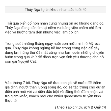
Thúy Nga tự tin khoe nhan sắc tuổi 40
Trải qua biến cố hôn nhân cùng những ồn ào không đáng có,
Thúy Nga đang dần tìm lại niềm vui bằng việc chăm chỉ làm
việc và hướng tâm đến những việc làm có ích.
Trong suốt những tháng ngày nuôi con một mình ở Mỹ vừa
qua, Thúy Nga không ngừng nỗ lực trong công việc để gây
dựng lại những thứ đã mất cũng như tạm quên những chuyện
buồn trong quá khứ để dành trọn vẹn tình yêu thương cho cô
con gái Nguyệt Cát.
Vào tháng 7 tới, Thúy Nga sẽ đưa con gái về nước để thăm
gia đình, người thân. Song song đó, cô sẽ tập trung cho dự án
điện ảnh mới với vai diễn đặc biệt và đồng thời đảm nhận vai
trò giám khảo, khách mời cho nhiều gameshow truyền hình
thực tế.
(Theo Tạp chí Du lịch & Giải trí)