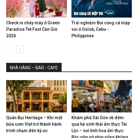
Check in cháy máy ở Green
Trải nghiệm Bơi cùng cá mập
Paradise Tet Fest Cần Giờ
voi ở Oslob, Cebu -
2026
Philippines
NHÀ HÀNG – BAR - CAFE
Quán Bụi Heritage – Khi một
Khám phá Sài Gòn về đêm
bữa cơm Việt trở thành hành
qua hệ sinh thái ẩm thực Tài
trình chạm đến ký ức
Lộc – nơi tinh hoa ẩm thực
Bắc gặp gỡ nhịp sống không