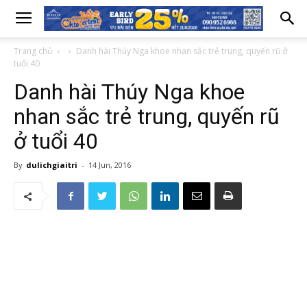
Trang chủ
Danh hài Thúy Nga khoe nhan sắc trẻ trung, quyến rũ ở
tuổi 40
Danh hài Thúy Nga khoe
nhan sắc trẻ trung, quyến rũ
ở tuổi 40
By
dulichgiaitri
-
14 Jun, 2016