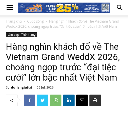
Trang chủ
Cuộc sống
Hàng nghìn khách đổ về The Vietnam Grand
WeddX 2026, choáng ngợp trước “đại tiệc cưới” lớn bậc nhất Việt Nam
Làm đẹp - Thời trang
Hàng nghìn khách đổ về The
Vietnam Grand WeddX 2026,
choáng ngợp trước “đại tiệc
cưới” lớn bậc nhất Việt Nam
By
dulichgiaitri
-
05 Jul, 2026