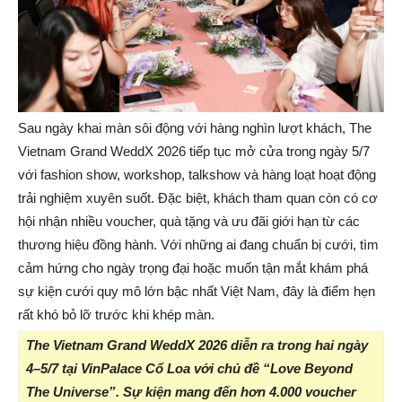
Sau ngày khai màn sôi động với hàng nghìn lượt khách, The
Vietnam Grand WeddX 2026 tiếp tục mở cửa trong ngày 5/7
với fashion show, workshop, talkshow và hàng loạt hoạt động
trải nghiệm xuyên suốt. Đặc biệt, khách tham quan còn có cơ
hội nhận nhiều voucher, quà tặng và ưu đãi giới hạn từ các
thương hiệu đồng hành. Với những ai đang chuẩn bị cưới, tìm
cảm hứng cho ngày trọng đại hoặc muốn tận mắt khám phá
sự kiện cưới quy mô lớn bậc nhất Việt Nam, đây là điểm hẹn
rất khó bỏ lỡ trước khi khép màn.
The Vietnam Grand WeddX 2026 diễn ra trong hai ngày
4–5/7 tại VinPalace Cổ Loa với chủ đề “Love Beyond
The Universe”. Sự kiện mang đến hơn 4.000 voucher