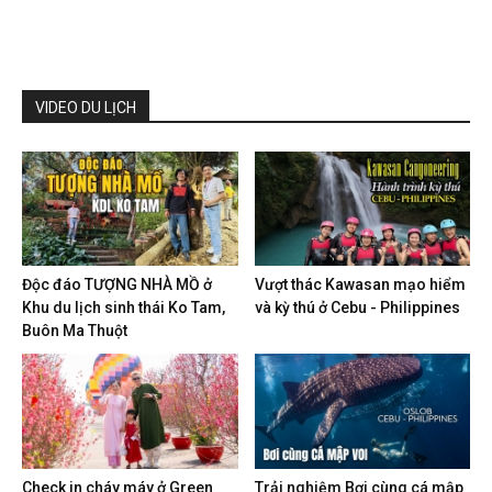
VIDEO DU LỊCH
Độc đáo TƯỢNG NHÀ MỒ ở
Vượt thác Kawasan mạo hiểm
Khu du lịch sinh thái Ko Tam,
và kỳ thú ở Cebu - Philippines
Buôn Ma Thuột
Check in cháy máy ở Green
Trải nghiệm Bơi cùng cá mập