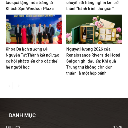
tác quà tặng mùa trăng từ
chuyến đi hàng nghìn km trở
Khách Sạn Windsor Plaza
thành“hành trình thư giãn”
Khoa Du lịch trường ĐH
Nguyệt Hương 2026 của
Nguyễn Tất Thành kết nối, tạo
Renaissance Riverside Hotel
cơ hội phát triển cho các thế
Saigon ghi dấu ấn: Khi quà
hệ người học
Trung thu không còn đơn
thuần là một hộp bánh
DANH MỤC
Du Lịch
1528