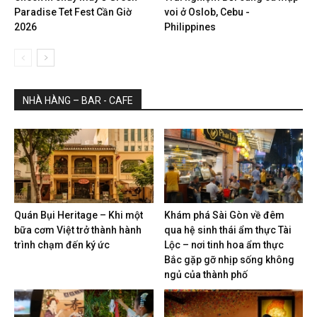
Paradise Tet Fest Cần Giờ
voi ở Oslob, Cebu -
2026
Philippines
NHÀ HÀNG – BAR - CAFE
Quán Bụi Heritage – Khi một
Khám phá Sài Gòn về đêm
bữa cơm Việt trở thành hành
qua hệ sinh thái ẩm thực Tài
trình chạm đến ký ức
Lộc – nơi tinh hoa ẩm thực
Bắc gặp gỡ nhịp sống không
ngủ của thành phố