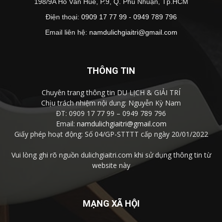
198/9A Hồ Văn Huê, P.9, Q. Phú Nhuận, Tp.HCM
Điện thoại:
0909 17 77 99 - 0949 789 796
Email liên hệ:
namdulichgiaitri@gmail.com
THÔNG TIN
Chuyên trang thông tin DU LỊCH & GIẢI TRÍ
Chịu trách nhiệm nội dung: Nguyễn Kỳ Nam
ĐT: 0909 17 77 99 – 0949 789 796
Email:
namdulichgiaitri@gmail.com
Giấy phép hoạt động: Số 04/GP-STTTT cấp ngày 20/01/2022
Vui lòng ghi rõ nguồn dulichgiaitri.com khi sử dụng thông tin từ
website này
MẠNG XÃ HỘI