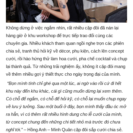
Không dừng ở việc ngắm nhìn, rất nhiều cặp đôi đã nán lại
hàng giờ ở khu workshop để trực tiếp trao đổi cùng các
chuyên gia. Nhiều khách tham quan ngồi nghe trọn các phiên
chia sẻ, tranh thủ hỏi kỹ về décor, phụ kiện, cách lên concept
cưới, rồi hào hứng thử làm hoa cưới, pha chế cocktail và chụp
lại thành quả. Từ những trải nghiệm ấy, không ít cặp đôi mang
về thêm nhiều gợi ý thiết thực cho ngày trọng đại của mình.
“Bọn mình tính chỉ ghé qua một lúc, ai ngờ vào rồi cứ đi hết
khu này đến khu khác, cái gì cũng muốn dừng lại xem thêm.
Có chỗ để ngắm, có chỗ để hỏi kỹ, có chỗ lại muốn chụp ngay
về lưu ý tưởng. Sau một buổi ở đây, bọn mình thấy đầu óc mở
ra hẳn, vì có thêm rất nhiều hình dung cho lễ cưới của mình,
từ concept chung đến những chi tiết nhỏ mà trước đó chưa
nghĩ tới.”
– Hồng Anh – Minh Quân cặp đôi sắp cưới chia sẻ.