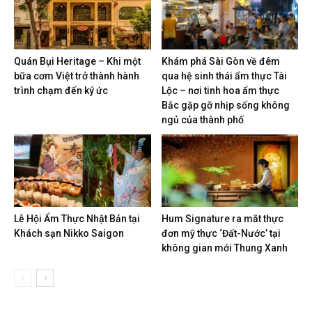
Quán Bụi Heritage – Khi một
Khám phá Sài Gòn về đêm
bữa cơm Việt trở thành hành
qua hệ sinh thái ẩm thực Tài
trình chạm đến ký ức
Lộc – nơi tinh hoa ẩm thực
Bắc gặp gỡ nhịp sống không
ngủ của thành phố
Lễ Hội Ẩm Thực Nhật Bản tại
Hum Signature ra mắt thực
Khách sạn Nikko Saigon
đơn mỹ thực ‘Đất-Nước’ tại
không gian mới Thung Xanh