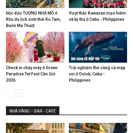
Độc đáo TƯỢNG NHÀ MỒ ở
Vượt thác Kawasan mạo hiểm
Khu du lịch sinh thái Ko Tam,
và kỳ thú ở Cebu - Philippines
Buôn Ma Thuột
Check in cháy máy ở Green
Trải nghiệm Bơi cùng cá mập
Paradise Tet Fest Cần Giờ
voi ở Oslob, Cebu -
2026
Philippines
NHÀ HÀNG – BAR - CAFE