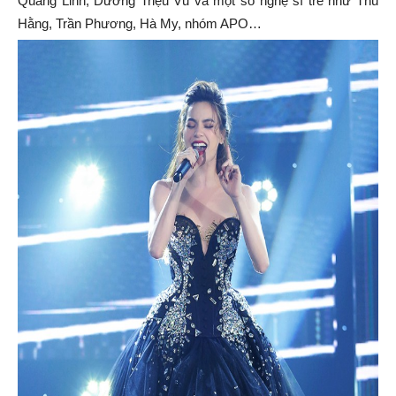
Quang Linh, Dương Triệu Vũ và một số nghệ sĩ trẻ như Thu
Hằng, Trần Phương, Hà My, nhóm APO…