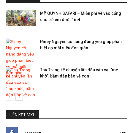
MỸ QUỲNH SAFARI – Miễn phí vé vào cổng
cho trẻ em dưới 1m4
Piney Nguyen cô nàng đáng yêu giúp phân
biệt cọ mắt siêu đơn giản
Thu Trang kể chuyện lần đầu vào vai "mẹ
khờ", bầm dập bảo vệ con
LIÊN KẾT MXH
Facebook
LIKE