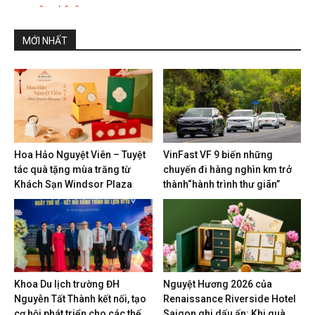
MỚI NHẤT
Hoa Hảo Nguyệt Viên – Tuyệt
VinFast VF 9 biến những
tác quà tặng mùa trăng từ
chuyến đi hàng nghìn km trở
Khách Sạn Windsor Plaza
thành“hành trình thư giãn”
Khoa Du lịch trường ĐH
Nguyệt Hương 2026 của
Nguyễn Tất Thành kết nối, tạo
Renaissance Riverside Hotel
cơ hội phát triển cho các thế
Saigon ghi dấu ấn: Khi quà