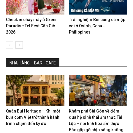
Check in cháy máy ở Green
Trải nghiệm Bơi cùng cá mập
Paradise Tet Fest Cần Giờ
voi ở Oslob, Cebu -
2026
Philippines
NHÀ HÀNG – BAR - CAFE
Quán Bụi Heritage – Khi một
Khám phá Sài Gòn về đêm
bữa cơm Việt trở thành hành
qua hệ sinh thái ẩm thực Tài
trình chạm đến ký ức
Lộc – nơi tinh hoa ẩm thực
Bắc gặp gỡ nhịp sống không