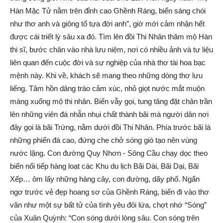
Hàn Mặc Tử nằm trên đỉnh cao Ghềnh Ráng, biển sáng chói
như thơ anh và giông tố tựa đời anh”, giờ mới cảm nhận hết
được cái triết lý sâu xa đó. Tìm lên đồi Thi Nhân thăm mộ Hàn
thi sĩ, bước chân vào nhà lưu niệm, nơi có nhiều ảnh và tư liệu
liên quan đến cuộc đời và sự nghiệp của nhà thơ tài hoa bạc
mệnh này. Khi về, khách sẽ mang theo những dòng thơ lưu
liếng. Tâm hồn dâng trào cảm xúc, nhỏ giọt nước mắt muộn
màng xuống mộ thi nhân. Biển vẫy gọi, tung tăng đặt chân trần
lên những viên đá nhẵn nhụi chất thành bãi mà người dân nơi
đây gọi là bãi Trứng, nằm dưới đồi Thi Nhân. Phía trước bãi là
những phiến đá cao, đứng che chở sóng gió tạo nên vùng
nước lặng. Con đường Quy Nhơn - Sông Cầu chạy dọc theo
biển nối tiếp hàng loạt các Khu du lịch Bãi Dài, Bãi Dại, Bãi
Xếp… ôm lấy những hàng cây, con đường, dãy phố. Ngẩn
ngơ trước vẻ đẹp hoang sơ của Ghềnh Ráng, biển đi vào thơ
văn như một sự bất tử của tình yêu đôi lứa, chợt nhớ “Sóng”
của Xuân Quỳnh: “Con sóng dưới lòng sâu. Con sóng trên