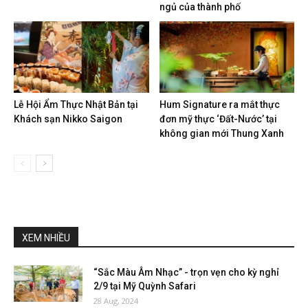
ngủ của thành phố
Lễ Hội Ẩm Thực Nhật Bản tại
Hum Signature ra mắt thực
Khách sạn Nikko Saigon
đơn mỹ thực ‘Đất-Nước’ tại
không gian mới Thung Xanh
XEM NHIỀU
“Sắc Màu Âm Nhạc” - trọn vẹn cho kỳ nghỉ
2/9 tại Mỹ Quỳnh Safari
28 Aug, 2024