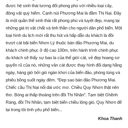
được hệ sinh thái tương đối phong phú với nhiều loại cây,
động vật quý hiếm. Cạnh núi Phương Mai là đầm Thị Nại. Đây
là một quần thể sinh thái rất phong phú và tuyệt đẹp, mang lại
những giá trị vật chất và tinh thần cho người dân phố biển. Một
loại hình du lịch mới rất thu hút và hấp dẫn du khách là đồi
trượt cát bãi biển Nhơn Lý thuộc bán đảo Phương Mai, du
khách chinh phục ở độ cao 100m, trên hành trình chinh phục
du khách sẽ thấy sự bao la của thế giới cát, vẻ đẹp hoang sơ
quyến rũ của nó, những vân cát được thay hình đổi dạng hằng
ngày, hàng giờ bởi gió ngàn khơi của biển đảo, phóng túng và
phiêu bồng suốt ngày đêm. “Đẹp sao bán đảo Phương Mai.
Chiếc cầu Thị Nại nối dài ước mơ. Chiều Quy Nhơn thật nên
thơ. Bóng ai thấp thoáng trên đồi Thi Nhân”. Tạm biệt Ghềnh
Ráng, đồi Thi Nhân, tạm biệt biển chiều lộng gió, Quy Nhơn để
lại trong tôi tình yêu phố biển...
Khoa Thanh