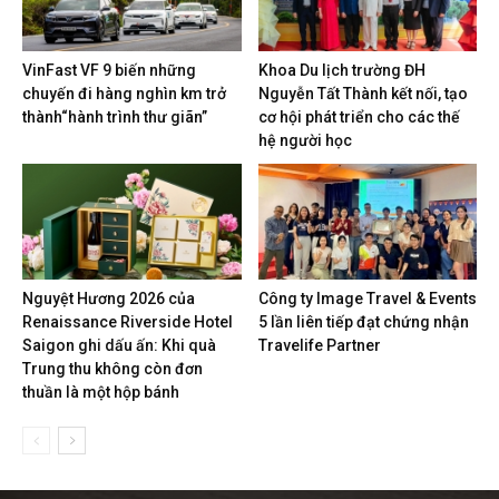
VinFast VF 9 biến những
Khoa Du lịch trường ĐH
chuyến đi hàng nghìn km trở
Nguyễn Tất Thành kết nối, tạo
thành“hành trình thư giãn”
cơ hội phát triển cho các thế
hệ người học
Nguyệt Hương 2026 của
Công ty Image Travel & Events
Renaissance Riverside Hotel
5 lần liên tiếp đạt chứng nhận
Saigon ghi dấu ấn: Khi quà
Travelife Partner
Trung thu không còn đơn
thuần là một hộp bánh