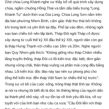
Ghé chùa Long Khánh nghe sư thầy kể về quá trình xây dựng
chùa, ngắm chuông Hồng Thái và tấm dấu biểu trưng “Long
Khánh Tự” dưới thời vua Gia Long. Chùa Long Sơn nằm trên
địa bàn phường Nhơn Bình, cảm giác thật thư thái bởi không
khí trong lành và yên tĩnh tại đây. Phố lại vào đêm, những ngôi
sao ban chiều trở nên lấp lánh. Tháp Đôi ngôi Tháp cổ được
xây dựng từ cuối thế kỷ XII đầu thế kỷ XIII, người dân còn gọi
là tháp Hưng Thạnh với chiều cao 18m và 20m. Nghe người
bạn Quy Nhơn giải thích: “Không giống như tháp Chăm nhiều
tầng truyền thống, tháp Đôi có lối kiến trúc đặc biệt, đơn giản
nhưng vững chãi, thân tháp vuông và phần mái cong đều bằng
nhau. Lối kiến trúc độc đáo này tạo nên sự phong phú cho
tổng thể kiến trúc đền tháp Việt Nam từ nhiều thế kỷ trước”.
Trong sự xô bồ của cuộc sống, trông tháp thật tĩnh tại. Không
ai nói ra nhưng tôi biết đó là đức tin thiêng liêng của người dân
tại thành phố nhỏ này, về sự tồn tại về tình yêu đôi lứa, về sự
tuyệt vời của tình bạn như câu ca xưa: "Cầu Đôi liền với tháp