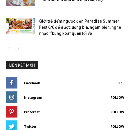
Giới trẻ đếm ngược đến Paradise Summer
Fest 6/6 để được uống bia, ngắm biển, nghe
nhạc, “bung xõa” quên lối về
LIÊN KẾT MXH
Facebook
LIKE
Instagram
FOLLOW
Pinterest
FOLLOW
Twitter
FOLLOW