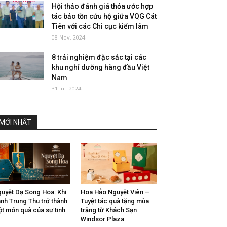
Hội thảo đánh giá thỏa ước hợp
tác bảo tồn cứu hộ giữa VQG Cát
Tiên với các Chi cục kiểm lâm
08 Nov, 2024
8 trải nghiệm đặc sắc tại các
khu nghỉ dưỡng hàng đầu Việt
Nam
31 Jul, 2024
MỚI NHẤT
uyệt Dạ Song Hoa: Khi
Hoa Hảo Nguyệt Viên –
nh Trung Thu trở thành
Tuyệt tác quà tặng mùa
t món quà của sự tinh
trăng từ Khách Sạn
Windsor Plaza