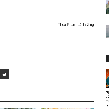
Theo Phạm Lành/ Zing
Ng
bá
mộ
tế