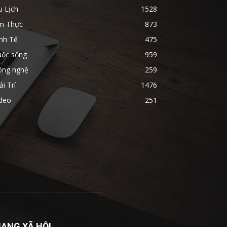
u Lịch
1528
m Thực
873
nh Tế
475
uộc sống
959
ông nghệ
259
ải Trí
1476
ideo
251
ẠNG XÃ HỘI