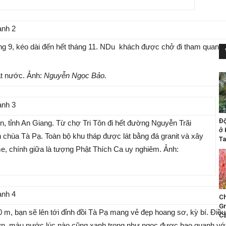
g 9, kéo dài đến hết tháng 11. NDu khách được chở đi tham quan và
ặt nước. Ảnh:
Nguyễn Ngọc Bảo.
Đ
ôn, tỉnh An Giang. Từ chợ Tri Tôn đi hết đường Nguyễn Trãi
ở 
 chùa Tà Pạ. Toàn bộ khu tháp được lát bằng đá granit và xây
Ta
e, chính giữa là tượng Phật Thích Ca uy nghiêm. Ảnh:
Ch
Gr
m, bạn sẽ lên tới đỉnh đồi Tà Pạ mang vẻ đẹp hoang sơ, kỳ bí. Điều 
Cầ
 lớn, màu nước lúc nào cũng xanh trong như ngọc được bao quanh với