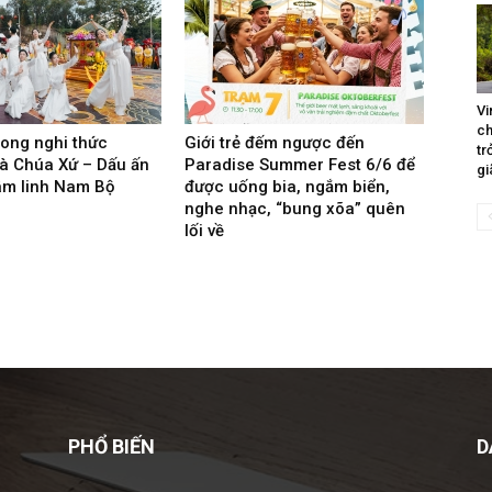
Vi
ch
rong nghi thức
Giới trẻ đếm ngược đến
tr
à Chúa Xứ – Dấu ấn
Paradise Summer Fest 6/6 để
gi
âm linh Nam Bộ
được uống bia, ngắm biển,
nghe nhạc, “bung xõa” quên
lối về
PHỔ BIẾN
D