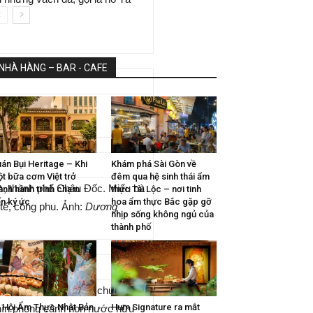
NHÀ HÀNG – BAR - CAFE
án Bụi Heritage – Khi
Khám phá Sài Gòn về
t bữa cơm Việt trở
đêm qua hệ sinh thái ẩm
am, thành phố Châu Đốc. Miếu bà
ành hành trình chạm
thực Tài Lộc – nơi tinh
n ký ức
hoa ẩm thực Bắc gặp gỡ
 tế, công phu. Ảnh:
Dương
nhịp sống không ngủ của
thành phố
diện tích khoảng 5 ha chứa
 Hội Ẩm Thực Nhật Bản
Hum Signature ra mắt
nhìn phong cảnh non nước hữu