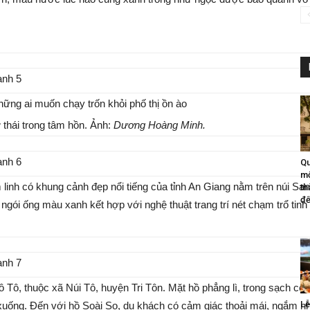
hững ai muốn chạy trốn khỏi phố thị ồn ào
thái trong tâm hồn. Ảnh:
Dương Hoàng Minh.
Qu
mộ
m linh có khung cảnh đẹp nổi tiếng của tỉnh An Giang nằm trên núi S
th
đế
ngói ống màu xanh kết hợp với nghệ thuật trang trí nét chạm trổ tinh
ô, thuộc xã Núi Tô, huyện Tri Tôn. Mặt hồ phẳng lì, trong sạch có 
Lễ
uống. Đến với hồ Soài So, du khách có cảm giác thoải mái, ngắm 