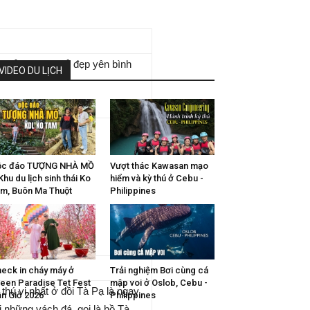
 trải nghiệm vẻ đẹp yên bình
VIDEO DU LỊCH
ộc đáo TƯỢNG NHÀ MỒ
Vượt thác Kawasan mạo
Khu du lịch sinh thái Ko
hiểm và kỳ thú ở Cebu -
m, Buôn Ma Thuột
Philippines
eck in cháy máy ở
Trải nghiệm Bơi cùng cá
een Paradise Tet Fest
mập voi ở Oslob, Cebu -
thú vị nhất ở đồi Tà Pạ là ngay
n Giờ 2026
Philippines
 những vách đá, gọi là hồ Tà