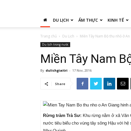
DU LỊCH
ẨM THỰC
KINH TẾ
Trang chủ
Du Lịch
Miền Tây Nam Bộ thu nhỏ ở An
Du lịch trong nước
Miền Tây Nam Bộ
By
dulichgiaitri
-
17 Nov, 2016
Share
Rừng tràm Trà Sư:
Khu rừng nằm ở xã Văn Gi
nước tiêu biểu cho vùng tây sông Hậu với hệ s
Như Quỳnh.