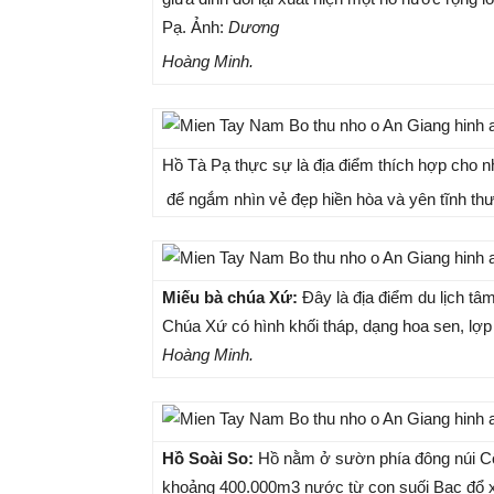
Pạ. Ảnh:
Dương
Hoàng Minh.
Hồ Tà Pạ thực sự là địa điểm thích hợp cho n
để ngắm nhìn vẻ đẹp hiền hòa và yên tĩnh thư 
Miếu bà chúa Xứ:
Đây là địa điểm du lịch tâ
Chúa Xứ có hình khối tháp, dạng hoa sen, lợp 
Hoàng Minh.
Hồ Soài So:
Hồ nằm ở sườn phía đông núi Cô T
khoảng 400.000m3 nước từ con suối Bạc đổ x