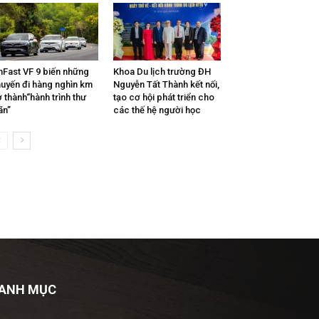
nFast VF 9 biến những
Khoa Du lịch trường ĐH
uyến đi hàng nghìn km
Nguyễn Tất Thành kết nối,
ở thành“hành trình thư
tạo cơ hội phát triển cho
ãn”
các thế hệ người học
ANH MỤC