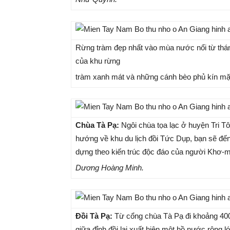
Rừng tràm đẹp nhất vào mùa nước nổi từ thán
của khu rừng
tràm xanh mát và những cánh bèo phủ kín m
Chùa Tà Pạ:
Ngôi chùa tọa lạc ở huyện Tri T
hướng về khu du lịch đồi Tức Dụp, bạn sẽ đến
dựng theo kiến trúc độc đáo của người Khơ-m
Dương Hoàng Minh.
Đồi Tà Pạ:
Từ cổng chùa Tà Pạ đi khoảng 400 
giữa đỉnh đồi lại xuất hiện một hồ nước rộng