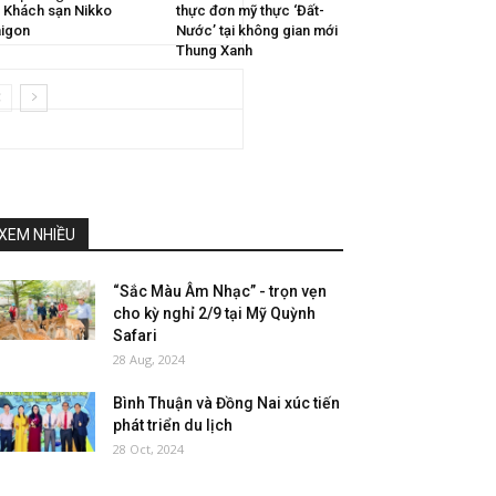
i Khách sạn Nikko
thực đơn mỹ thực ‘Đất-
igon
Nước’ tại không gian mới
Thung Xanh
XEM NHIỀU
“Sắc Màu Âm Nhạc” - trọn vẹn
cho kỳ nghỉ 2/9 tại Mỹ Quỳnh
Safari
28 Aug, 2024
Bình Thuận và Đồng Nai xúc tiến
phát triển du lịch
28 Oct, 2024