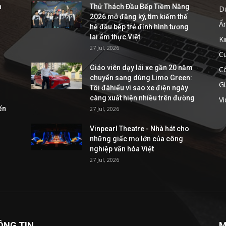
h
Thử Thách Đầu Bếp Tiềm Năng
D
2026 mở đăng ký, tìm kiếm thế
Ẩ
hệ đầu bếp trẻ định hình tương
lai ẩm thực Việt
Ki
27 Jul, 2026
C
Giáo viên dạy lái xe gần 20 năm
C
chuyển sang dùng Limo Green:
Gi
Tôi đãhiểu vì sao xe điện ngày
càng xuất hiện nhiều trên đường
V
ến
27 Jul, 2026
Vinpearl Theatre - Nhà hát cho
những giấc mơ lớn của công
nghiệp văn hóa Việt
27 Jul, 2026
ÔNG TIN
M