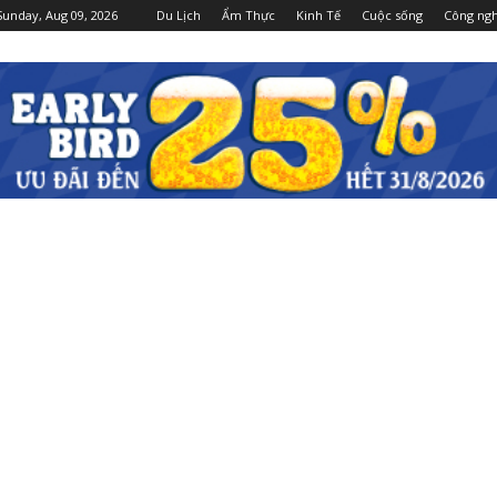
Sunday, Aug 09, 2026
Du Lịch
Ẩm Thực
Kinh Tế
Cuộc sống
Công ng
Dulichgiaitri