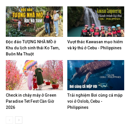
Độc đáo TƯỢNG NHÀ MỒ ở
Vượt thác Kawasan mạo hiểm
Khu du lịch sinh thái Ko Tam,
và kỳ thú ở Cebu - Philippines
Buôn Ma Thuột
Check in cháy máy ở Green
Trải nghiệm Bơi cùng cá mập
Paradise Tet Fest Cần Giờ
voi ở Oslob, Cebu -
2026
Philippines