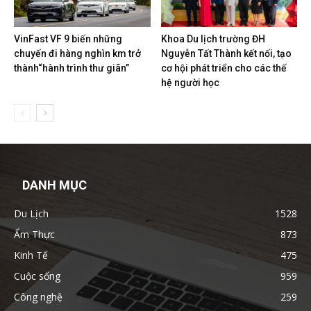
VinFast VF 9 biến những
Khoa Du lịch trường ĐH
chuyến đi hàng nghìn km trở
Nguyễn Tất Thành kết nối, tạo
thành“hành trình thư giãn”
cơ hội phát triển cho các thế
hệ người học
DANH MỤC
Du Lịch
1528
Ẩm Thực
873
Kinh Tế
475
Cuộc sống
959
Công nghệ
259