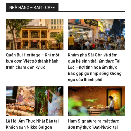
NHÀ HÀNG – BAR - CAFE
Quán Bụi Heritage – Khi một
Khám phá Sài Gòn về đêm
bữa cơm Việt trở thành hành
qua hệ sinh thái ẩm thực Tài
trình chạm đến ký ức
Lộc – nơi tinh hoa ẩm thực
Bắc gặp gỡ nhịp sống không
ngủ của thành phố
Lễ Hội Ẩm Thực Nhật Bản tại
Hum Signature ra mắt thực
Khách sạn Nikko Saigon
đơn mỹ thực ‘Đất-Nước’ tại