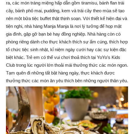
ra, các món tráng miệng hấp dẫn gồm tiramisu, bánh flan trái
cây, bánh phô mai, pudding, kem và trái cây theo mùa sẽ tạo
nên một bữa tiệc buffet thật thịnh soạn. Với thiết kế hiện đại và
tiện nghi, nhà hàng Manja Manja là nơi lý tưởng để họp mặt
gia đình, gặp gỡ bạn bè hay đồng nghiệp. Nhà hàng còn có
phòng riêng dành cho thực khách thích sự ấm cúng, thích hợp
tổ chức tiệc sinh nhật, kỉ niệm ngày cưới hay các sự kiện đặc
biệt khác. Trẻ em có thể vui chơi thoả thích tại YoYo’s Kids
Club trong lúc người lớn thoải mái thưởng thức các món ngon.
Tạm quên đi những tất bật hàng ngày, thực khách được
thưởng thức các món ăn yêu thích bên những người thân yêu.