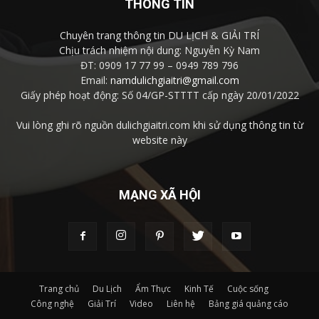
THÔNG TIN
Chuyên trang thông tin DU LỊCH & GIẢI TRÍ
Chịu trách nhiệm nội dung: Nguyễn Kỳ Nam
ĐT: 0909 17 77 99 – 0949 789 796
Email:
namdulichgiaitri@gmail.com
Giấy phép hoạt động: Số 04/GP-STTTT cấp ngày 20/01/2022
Vui lòng ghi rõ nguồn dulichgiaitri.com khi sử dụng thông tin từ
website này
MẠNG XÃ HỘI
Trang chủ
Du Lịch
Ẩm Thực
Kinh Tế
Cuộc sống
Công nghệ
Giải Trí
Video
Liên hệ
Bảng giá quảng cáo