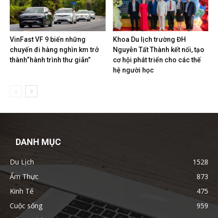
VinFast VF 9 biến những
Khoa Du lịch trường ĐH
chuyến đi hàng nghìn km trở
Nguyễn Tất Thành kết nối, tạo
thành“hành trình thư giãn”
cơ hội phát triển cho các thế
hệ người học
DANH MỤC
Du Lịch
1528
Ẩm Thực
873
Kinh Tế
475
Cuộc sống
959