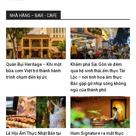
NHÀ HÀNG – BAR - CAFE
Quán Bụi Heritage – Khi một
Khám phá Sài Gòn về đêm
bữa cơm Việt trở thành hành
qua hệ sinh thái ẩm thực Tài
trình chạm đến ký ức
Lộc – nơi tinh hoa ẩm thực
Bắc gặp gỡ nhịp sống không
ngủ của thành phố
Lễ Hội Ẩm Thực Nhật Bản tại
Hum Signature ra mắt thực