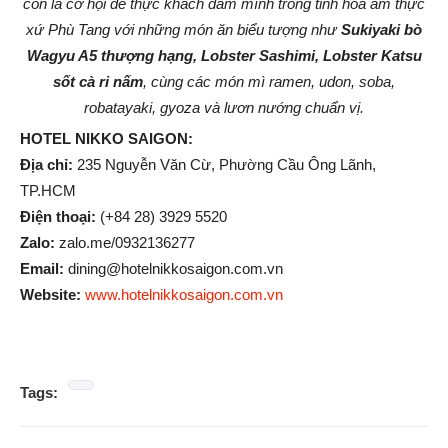
còn là cơ hội để thực khách đắm mình trong tinh hoa ẩm thực
xứ Phù Tang với những món ăn biểu tượng như
Sukiyaki bò
Wagyu A5 thượng hạng, Lobster Sashimi, Lobster Katsu
sốt cà ri nấm
, cùng các món mì ramen, udon, soba,
robatayaki, gyoza và lươn nướng chuẩn vị.
HOTEL NIKKO SAIGON:
Địa chỉ:
235 Nguyễn Văn Cừ, Phường Cầu Ông Lãnh,
TP.HCM
Điện thoại:
(+84 28) 3929 5520
Zalo:
zalo.me/0932136277
Email:
dining@hotelnikkosaigon.com.vn
Website:
www.hotelnikkosaigon.com.vn
Tags: