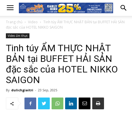
Trang chủ
Video
Tinh túy ẨM THỰC NHẬT BẢN tại BUFFET HẢI SẢN
đặc sắc của HOTEL NIKKO SAIGON
Video ẩm thực
Tinh túy ẨM THỰC NHẬT
BẢN tại BUFFET HẢI SẢN
đặc sắc của HOTEL NIKKO
SAIGON
By
dulichgiaitri
-
23 Sep, 2025