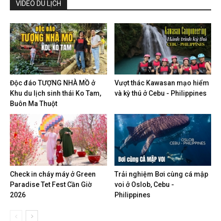
VIDEO DU LỊCH
Độc đáo TƯỢNG NHÀ MỒ ở
Vượt thác Kawasan mạo hiểm
Khu du lịch sinh thái Ko Tam,
và kỳ thú ở Cebu - Philippines
Buôn Ma Thuột
Check in cháy máy ở Green
Trải nghiệm Bơi cùng cá mập
Paradise Tet Fest Cần Giờ
voi ở Oslob, Cebu -
2026
Philippines