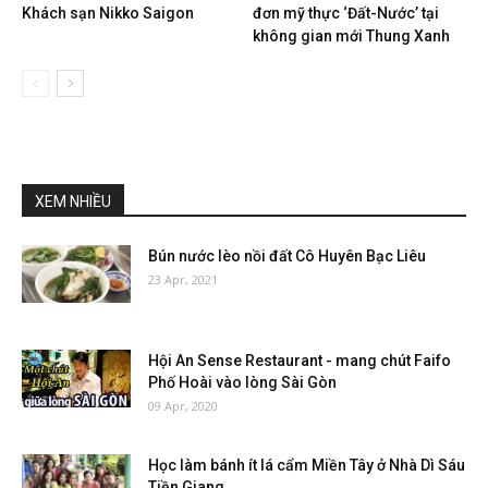
Khách sạn Nikko Saigon
đơn mỹ thực ‘Đất-Nước’ tại
không gian mới Thung Xanh
XEM NHIỀU
Bún nước lèo nồi đất Cô Huyên Bạc Liêu
23 Apr, 2021
Hội An Sense Restaurant - mang chút Faifo
Phố Hoài vào lòng Sài Gòn
09 Apr, 2020
Học làm bánh ít lá cẩm Miền Tây ở Nhà Dì Sáu
Tiền Giang