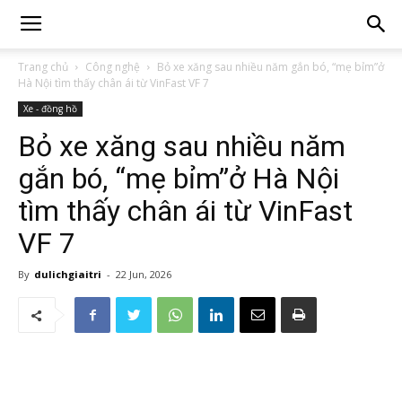
Trang chủ
Công nghệ
Bỏ xe xăng sau nhiều năm gắn bó, “mẹ bỉm”ở
Hà Nội tìm thấy chân ái từ VinFast VF 7
Xe - đồng hồ
Bỏ xe xăng sau nhiều năm
gắn bó, “mẹ bỉm”ở Hà Nội
tìm thấy chân ái từ VinFast
VF 7
By
dulichgiaitri
-
22 Jun, 2026