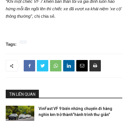
“Khi một chiếc VF 7 khiến bản
thân tôi
và gia đình luôn hào
hứng mỗi lần ngồi lên thì
chiếc xe
đã vượt xa khái niệm ‘xe cộ’
thông thường”
,
chị chia sẻ.
Tags:
TIN LIÊN QUAN
VinFast VF 9 biến những chuyến đi hàng
nghìn km trở thành“hành trình thư giãn”