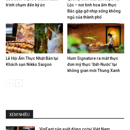
trình chạm đến ký ức
Lộc – nơi tinh hoa ẩm thực
Bắc gặp gỡ nhịp sống không
ngủ của thành phố
Lễ Hội Ẩm Thực Nhật Bản tại
Hum Signature ra mắt thực
Khách sạn Nikko Saigon
đơn mỹ thực ‘Đất-Nước’ tại
không gian mới Thung Xanh
XEM NHIỀU
VinFast sản xuất động cơ tại Việt Nam