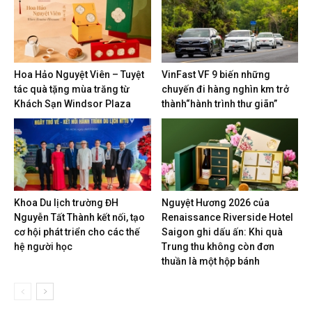
Hoa Hảo Nguyệt Viên – Tuyệt
VinFast VF 9 biến những
tác quà tặng mùa trăng từ
chuyến đi hàng nghìn km trở
Khách Sạn Windsor Plaza
thành“hành trình thư giãn”
Khoa Du lịch trường ĐH
Nguyệt Hương 2026 của
Nguyễn Tất Thành kết nối, tạo
Renaissance Riverside Hotel
cơ hội phát triển cho các thế
Saigon ghi dấu ấn: Khi quà
hệ người học
Trung thu không còn đơn
thuần là một hộp bánh