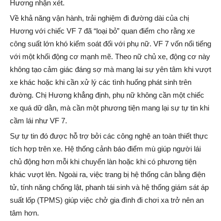
Hương nhận xét.
Về khả năng vận hành, trải nghiệm đi đường dài của chị
Hương với chiếc VF 7 đã “loại bỏ” quan điểm cho rằng xe
công suất lớn khó kiểm soát đối với phụ nữ. VF 7 vốn nổi tiếng
với một khối động cơ mạnh mẽ. Theo nữ chủ xe, động cơ này
không tạo cảm giác đáng sợ mà mang lại sự yên tâm khi vượt
xe khác hoặc khi cần xử lý các tình huống phát sinh trên
đường. Chị Hương khẳng định, phụ nữ không cần một chiếc
xe quá dữ dằn, mà cần một phương tiện mang lại sự tự tin khi
cầm lái như VF 7.
Sự tự tin đó được hỗ trợ bởi các công nghệ an toàn thiết thực
tích hợp trên xe. Hệ thống cảnh báo điểm mù giúp người lái
chủ động hơn mỗi khi chuyển làn hoặc khi có phương tiện
khác vượt lên. Ngoài ra, việc trang bị hệ thống cân bằng điện
tử, tính năng chống lật, phanh tái sinh và hệ thống giám sát áp
suất lốp (TPMS) giúp việc chở gia đình đi chơi xa trở nên an
tâm hơn.