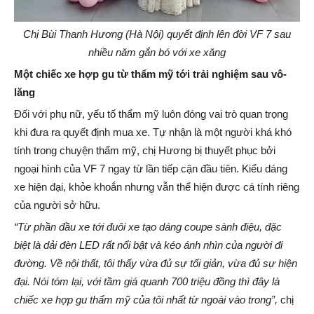
Chị Bùi Thanh Hương (Hà Nội) quyết định lên đời VF 7 sau
nhiều năm gắn bó với xe xăng
Một chiếc xe hợp gu từ thẩm mỹ tới trải nghiệm sau vô-
lăng
Đối với phụ nữ, yếu tố thẩm mỹ luôn đóng vai trò quan trọng
khi đưa ra quyết định mua xe. Tự nhận là một người khá khó
tính trong chuyện thẩm mỹ, chị Hương bị thuyết phục bởi
ngoại hình của VF 7 ngay từ lần tiếp cận đầu tiên. Kiểu dáng
xe hiện đại, khỏe khoắn nhưng vẫn thể hiện được cá tính riêng
của người sở hữu.
“Từ phần đầu xe tới đuôi xe tạo dáng coupe sành điệu, đặc
biệt là dải đèn LED rất nổi bật và kéo ánh nhìn của người đi
đường. Về nội thất,
tôi
thấy vừa đủ sự tối giản, vừa đủ sự hiện
đại. Nói tóm lại, với tầm giá quanh 700 triệu đồng thì đây là
chiếc xe hợp gu thẩm mỹ của
tôi
nhất từ ngoài vào trong”,
chị