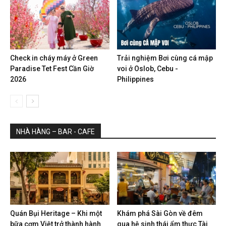
Check in cháy máy ở Green
Trải nghiệm Bơi cùng cá mập
Paradise Tet Fest Cần Giờ
voi ở Oslob, Cebu -
2026
Philippines
NHÀ HÀNG – BAR - CAFE
Quán Bụi Heritage – Khi một
Khám phá Sài Gòn về đêm
bữa cơm Việt trở thành hành
qua hệ sinh thái ẩm thực Tài