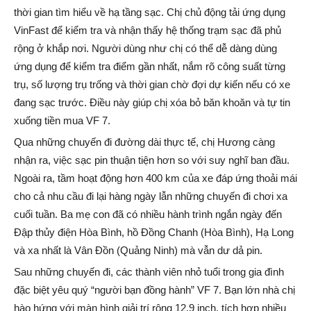
thời gian tìm hiểu về hạ tầng sạc. Chị chủ động tải ứng dụng
VinFast để kiểm tra và nhận thấy hệ thống trạm sạc đã phủ
rộng ở khắp nơi. Người dùng như chị có thể dễ dàng dùng
ứng dụng để kiểm tra điểm gần nhất, nắm rõ công suất từng
trụ, số lượng trụ trống và thời gian chờ đợi dự kiến nếu có xe
đang sạc trước. Điều này giúp chị xóa bỏ băn khoăn và tự tin
xuống tiền mua VF 7.
Qua những chuyến đi đường dài thực tế, chị Hương càng
nhận ra, việc sạc pin thuận tiện hơn so với suy nghĩ ban đầu.
Ngoài ra, tầm hoạt động hơn 400 km của xe đáp ứng thoải mái
cho cả nhu cầu đi lại hàng ngày lẫn những chuyến đi chơi xa
cuối tuần. Ba mẹ con đã có nhiều hành trình ngắn ngày đến
Đập thủy điện Hòa Bình, hồ Đồng Chanh (Hòa Bình), Hạ Long
và xa nhất là Vân Đồn (Quảng Ninh) mà vẫn dư dả pin.
Sau những chuyến đi, các thành viên nhỏ tuổi trong gia đình
đặc biệt yêu quý “người bạn đồng hành” VF 7. Bạn lớn nhà chị
hào hứng với màn hình giải trí rộng 12,9 inch, tích hợp nhiều